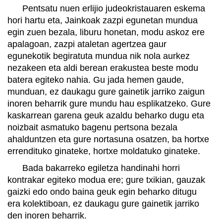
Pentsatu nuen erlijio judeokristauaren eskema
hori hartu eta, Jainkoak zazpi egunetan mundua
egin zuen bezala, liburu honetan, modu askoz ere
apalagoan, zazpi ataletan agertzea gaur
egunekotik begiratuta mundua nik nola aurkez
nezakeen eta aldi berean erakustea beste modu
batera egiteko nahia. Gu jada hemen gaude,
munduan, ez daukagu gure gainetik jarriko zaigun
inoren beharrik gure mundu hau esplikatzeko. Gure
kaskarrean garena geuk azaldu beharko dugu eta
noizbait asmatuko bagenu pertsona bezala
ahalduntzen eta gure nortasuna osatzen, ba hortxe
errendituko ginateke, hortxe moldatuko ginateke.
Bada bakarreko egiletza handinahi horri
kontrakar egiteko modua ere; gure txikian, gauzak
gaizki edo ondo baina geuk egin beharko ditugu
era kolektiboan, ez daukagu gure gainetik jarriko
den inoren beharrik.