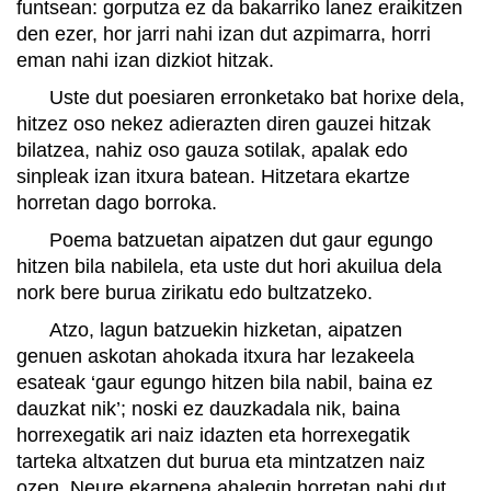
funtsean: gorputza ez da bakarriko lanez eraikitzen
den ezer, hor jarri nahi izan dut azpimarra, horri
eman nahi izan dizkiot hitzak.
Uste dut poesiaren erronketako bat horixe dela,
hitzez oso nekez adierazten diren gauzei hitzak
bilatzea, nahiz oso gauza sotilak, apalak edo
sinpleak izan itxura batean. Hitzetara ekartze
horretan dago borroka.
Poema batzuetan aipatzen dut gaur egungo
hitzen bila nabilela, eta uste dut hori akuilua dela
nork bere burua zirikatu edo bultzatzeko.
Atzo, lagun batzuekin hizketan, aipatzen
genuen askotan ahokada itxura har lezakeela
esateak ‘gaur egungo hitzen bila nabil, baina ez
dauzkat nik’; noski ez dauzkadala nik, baina
horrexegatik ari naiz idazten eta horrexegatik
tarteka altxatzen dut burua eta mintzatzen naiz
ozen. Neure ekarpena ahalegin horretan nahi dut