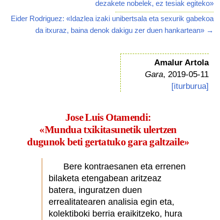
dezakete nobelek, ez tesiak egiteko»
Eider Rodriguez: «Idazlea izaki unibertsala eta sexurik gabekoa
da itxuraz, baina denok dakigu zer duen hankartean» →
Amalur Artola
Gara
, 2019-05-11
[iturburua]
Jose Luis Otamendi:
«Mundua txikitasunetik ulertzen
dugunok beti gertatuko gara galtzaile»
Bere kontraesanen eta errenen
bilaketa etengabean aritzeaz
batera, inguratzen duen
errealitatearen analisia egin eta,
kolektiboki berria eraikitzeko, hura