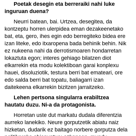
Poetak desegin eta berreraiki nahi luke
inguruan duena?
Neurri batean, bai. Urtzea, desegitea, da
kontzeptu horren ulerpidea eman dezakeenetako
bat, eta, gero, ihes egin edo berregiteko bidea ere
izan liteke, edo itxaropena bada behinik behin. Nik
ez nukeena nahi da derrotismoaren hondarretan
lokaztuta egon; interes gehiago bilatzen diot
elkarrekin eta modu kolektiboan garai konplexu
hauei, disoluziotik, testura berri bat emateari, ore
edo salda berri bat topatu, baliagarri izan
daitekeena elkarrekin bizitzen jarraitzeko.
Lehen pertsona singularra erabiltzea
hautatu duzu. Ni-a da protagonista.
Horretan uste dut markatu dudala diferentzia
aurreko lanekiko. Neure gorputzetik abiatu naiz
hizketan, dudarik ez baitago norbere gorputza dela