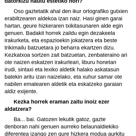
datorkizu hautu estetiko hori?
Oso gaztetatik ahal den ikur ortografiko gutxien
erabiltzearen aldekoa izan naiz. Hasi ginen garai
hartan, geure hizkeraren txikitasunaren alde egin
genuen. Badakit horrek zaildu egin dezakeela
irakurketa, eta espazioekin jokatzera eta beste
trikimailu batzuetara jo beharra ekartzen dizu.
Kezkatxoa sortzen zait batzuetan, zenbateraino ari
ote naizen eskatzen irakurleari, liburu honetan
irudi, sintaxi eta lexiko aldetik halako askatasun
batekin aritu izan naizelako, eta xuhur samar ote
nabilen ematearen aldetik eta eskatzeko garaian
aldiz exijente.
Kezka horrek eraman zaitu inoiz ezer
aldatzera?
Ba... bai. Gatozen lekutik gatoz, gazte
denboran nahi genuen aurreko belaunaldiekiko
diferentea izango zen gure hizkera modua aurkitu