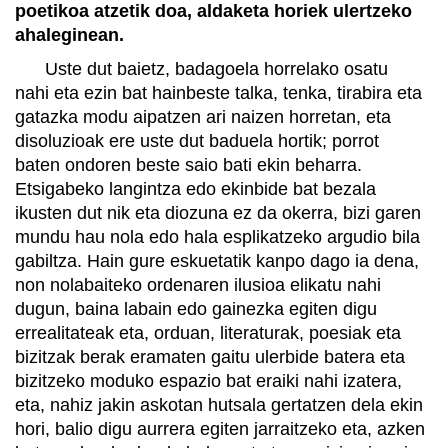
poetikoa atzetik doa, aldaketa horiek ulertzeko
ahaleginean.
Uste dut baietz, badagoela horrelako osatu
nahi eta ezin bat hainbeste talka, tenka, tirabira eta
gatazka modu aipatzen ari naizen horretan, eta
disoluzioak ere uste dut baduela hortik; porrot
baten ondoren beste saio bati ekin beharra.
Etsigabeko langintza edo ekinbide bat bezala
ikusten dut nik eta diozuna ez da okerra, bizi garen
mundu hau nola edo hala esplikatzeko argudio bila
gabiltza. Hain gure eskuetatik kanpo dago ia dena,
non nolabaiteko ordenaren ilusioa elikatu nahi
dugun, baina labain edo gainezka egiten digu
errealitateak eta, orduan, literaturak, poesiak eta
bizitzak berak eramaten gaitu ulerbide batera eta
bizitzeko moduko espazio bat eraiki nahi izatera,
eta, nahiz jakin askotan hutsala gertatzen dela ekin
hori, balio digu aurrera egiten jarraitzeko eta, azken