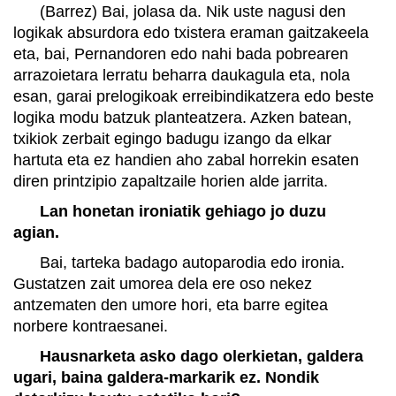
(Barrez) Bai, jolasa da. Nik uste nagusi den
logikak absurdora edo txistera eraman gaitzakeela
eta, bai, Pernandoren edo nahi bada pobrearen
arrazoietara lerratu beharra daukagula eta, nola
esan, garai prelogikoak erreibindikatzera edo beste
logika modu batzuk planteatzera. Azken batean,
txikiok zerbait egingo badugu izango da elkar
hartuta eta ez handien aho zabal horrekin esaten
diren printzipio zapaltzaile horien alde jarrita.
Lan honetan ironiatik gehiago jo duzu
agian.
Bai, tarteka badago autoparodia edo ironia.
Gustatzen zait umorea dela ere oso nekez
antzematen den umore hori, eta barre egitea
norbere kontraesanei.
Hausnarketa asko dago olerkietan, galdera
ugari, baina galdera-markarik ez. Nondik