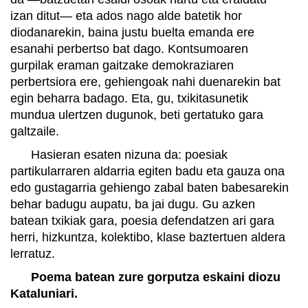
izan ditut— eta ados nago alde batetik hor
diodanarekin, baina justu buelta emanda ere
esanahi perbertso bat dago. Kontsumoaren
gurpilak eraman gaitzake demokraziaren
perbertsiora ere, gehiengoak nahi duenarekin bat
egin beharra badago. Eta, gu, txikitasunetik
mundua ulertzen dugunok, beti gertatuko gara
galtzaile.
Hasieran esaten nizuna da: poesiak
partikularraren aldarria egiten badu eta gauza ona
edo gustagarria gehiengo zabal baten babesarekin
behar badugu aupatu, ba jai dugu. Gu azken
batean txikiak gara, poesia defendatzen ari gara
herri, hizkuntza, kolektibo, klase baztertuen aldera
lerratuz.
Poema batean zure gorputza eskaini diozu
Kataluniari.