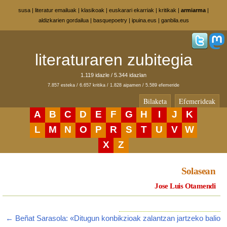
susa
|
literatur emailuak
|
klasikoak
|
euskarari ekarriak
|
kritikak
|
armiarma
|
aldizkarien gordailua
|
basquepoetry
|
ipuina.eus
|
ganbila.eus
literaturaren zubitegia
1.119 idazle / 5.344 idazlan
7.857 esteka / 6.657 kritika / 1.828 aipamen / 5.589 efemeride
Bilaketa
Efemerideak
A
B
C
D
E
F
G
H
I
J
K
L
M
N
O
P
R
S
T
U
V
W
X
Z
Solasean
Jose Luis Otamendi
← Beñat Sarasola: «Ditugun konbikzioak zalantzan jartzeko balio