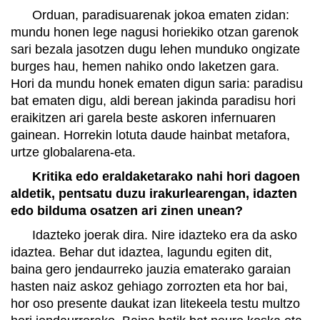
Orduan, paradisuarenak jokoa ematen zidan:
mundu honen lege nagusi horiekiko otzan garenok
sari bezala jasotzen dugu lehen munduko ongizate
burges hau, hemen nahiko ondo laketzen gara.
Hori da mundu honek ematen digun saria: paradisu
bat ematen digu, aldi berean jakinda paradisu hori
eraikitzen ari garela beste askoren infernuaren
gainean. Horrekin lotuta daude hainbat metafora,
urtze globalarena-eta.
Kritika edo eraldaketarako nahi hori dagoen
aldetik, pentsatu duzu irakurlearengan, idazten
edo bilduma osatzen ari zinen unean?
Idazteko joerak dira. Nire idazteko era da asko
idaztea. Behar dut idaztea, lagundu egiten dit,
baina gero jendaurreko jauzia ematerako garaian
hasten naiz askoz gehiago zorrozten eta hor bai,
hor oso presente daukat izan litekeela testu multzo