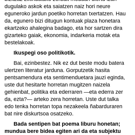
dugulako askok eta saiatzen naiz hori neure
eguneroko jardun poetiko horretan txertatzen. Hau
da, egunero bizi ditugun kontuak plaza honetara
ekartzeko ahalegina badago, eta hor sartzen dira
gizarteko gaiak, ekonomia, indarkeria motak eta
bestelakoak.
Ikuspegi oso politikotik.
Bai, ezinbestez. Nik ez dut beste modu batera
ulertzen literatur jarduna. Gorputzetik hasita
pentsamendura eta sentimenduetara jauzi eginda,
uste dut hesitarte horretan mugitzen naizela
gehienbat, politika eta ederraren —eta ederra zer
da, ezta?— arteko zera horretan. Uste dut talka
edo tenka horretan topa nezakeela ñabarduraren
bat nire diskurtsoa osatzeko.
Bada sentipen bat poema liburu honetan;
mundua bere bidea egiten ari da eta subjektu