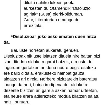
diluitu nahiko lukeen poeta
aurkezten du Otamendik “Disoluzio
agiriak” (Susa) olerki-bilduman.
Gaur, Literaturian emango du
errezitala.
“Disoluzioa” joko asko ematen duen hitza
da.
Bai, uste horretan aukeratu genuen.
Disoluzioak nik uste islatzen dituela nire baitan bizi
izan ditudan aldaketa garai batzuk, eta uste dut
inguruan gertatzen ari dena neure begiz esateko
ere balio didala, erakusteko hainbat gauza
aldatzen ari direla. Norbere bizitzarekin bateratsu
joango da hori, baina irudipena dut aldaketa
dezente bizitzen ari garela azken hamar urteetan,
eta neure erara adierazteko modua bilatzen saiatu
naiz liburuan.