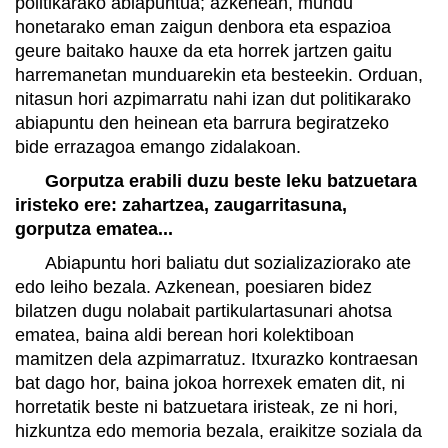
politikarako abiapuntua; azkenean, mundu
honetarako eman zaigun denbora eta espazioa
geure baitako hauxe da eta horrek jartzen gaitu
harremanetan munduarekin eta besteekin. Orduan,
nitasun hori azpimarratu nahi izan dut politikarako
abiapuntu den heinean eta barrura begiratzeko
bide errazagoa emango zidalakoan.
Gorputza erabili duzu beste leku batzuetara
iristeko ere: zahartzea, zaugarritasuna,
gorputza ematea...
Abiapuntu hori baliatu dut sozializaziorako ate
edo leiho bezala. Azkenean, poesiaren bidez
bilatzen dugu nolabait partikulartasunari ahotsa
ematea, baina aldi berean hori kolektiboan
mamitzen dela azpimarratuz. Itxurazko kontraesan
bat dago hor, baina jokoa horrexek ematen dit, ni
horretatik beste ni batzuetara iristeak, ze ni hori,
hizkuntza edo memoria bezala, eraikitze soziala da