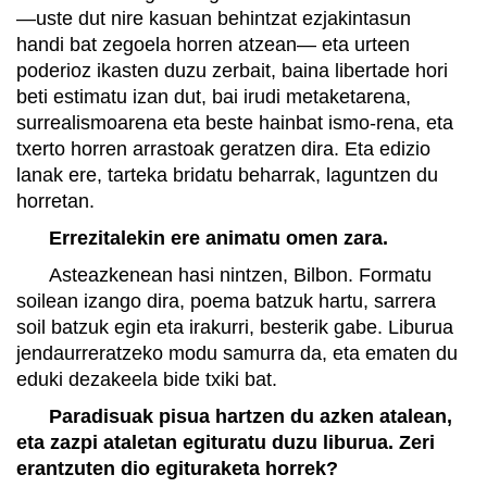
—uste dut nire kasuan behintzat ezjakintasun
handi bat zegoela horren atzean— eta urteen
poderioz ikasten duzu zerbait, baina libertade hori
beti estimatu izan dut, bai irudi metaketarena,
surrealismoarena eta beste hainbat ismo-rena, eta
txerto horren arrastoak geratzen dira. Eta edizio
lanak ere, tarteka bridatu beharrak, laguntzen du
horretan.
Errezitalekin ere animatu omen zara.
Asteazkenean hasi nintzen, Bilbon. Formatu
soilean izango dira, poema batzuk hartu, sarrera
soil batzuk egin eta irakurri, besterik gabe. Liburua
jendaurreratzeko modu samurra da, eta ematen du
eduki dezakeela bide txiki bat.
Paradisuak pisua hartzen du azken atalean,
eta zazpi ataletan egituratu duzu liburua. Zeri
erantzuten dio egituraketa horrek?