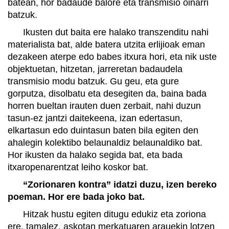
batean, hor badaude balore eta transmisio oinarri
batzuk.
Ikusten dut baita ere halako transzenditu nahi
materialista bat, alde batera utzita erlijioak eman
dezakeen aterpe edo babes itxura hori, eta nik uste
objektuetan, hitzetan, jarreretan badaudela
transmisio modu batzuk. Gu geu, eta gure
gorputza, disolbatu eta desegiten da, baina bada
horren bueltan irauten duen zerbait, nahi duzun
tasun-ez jantzi daitekeena, izan edertasun,
elkartasun edo duintasun baten bila egiten den
ahalegin kolektibo belaunaldiz belaunaldiko bat.
Hor ikusten da halako segida bat, eta bada
itxaropenarentzat leiho koskor bat.
“Zorionaren kontra” idatzi duzu, izen bereko
poeman. Hor ere bada joko bat.
Hitzak hustu egiten ditugu edukiz eta zoriona
ere, tamalez, askotan merkatuaren arauekin lotzen