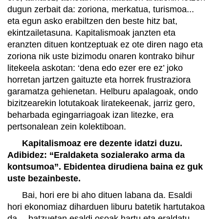
dugun zerbait da: zoriona, merkatua, turismoa...
eta egun asko erabiltzen den beste hitz bat,
ekintzailetasuna. Kapitalismoak janzten eta
eranzten dituen kontzeptuak ez ote diren nago eta
zoriona nik uste bizimodu onaren kontrako bihur
litekeela askotan: ‘dena edo ezer ere ez’ joko
horretan jartzen gaituzte eta horrek frustraziora
garamatza gehienetan. Helburu apalagoak, ondo
bizitzearekin lotutakoak liratekeenak, jarriz gero,
beharbada egingarriagoak izan litezke, era
pertsonalean zein kolektiboan.
Kapitalismoaz ere dezente idatzi duzu.
Adibidez: “Eraldaketa sozialerako arma da
kontsumoa”. Ebidentea dirudiena baina ez guk
uste bezainbeste.
Bai, hori ere bi aho dituen labana da. Esaldi
hori ekonomiaz diharduen liburu batetik hartutakoa
da —batzuetan esaldi osoak hartu eta eraldatu