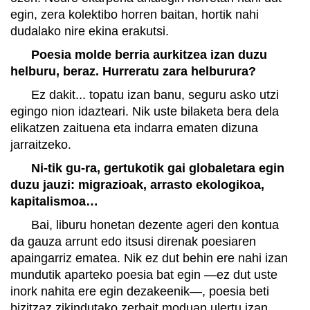
egin, zera kolektibo horren baitan, hortik nahi
dudalako nire ekina erakutsi.
Poesia molde berria aurkitzea izan duzu
helburu, beraz. Hurreratu zara helburura?
Ez dakit... topatu izan banu, seguru asko utzi
egingo nion idazteari. Nik uste bilaketa bera dela
elikatzen zaituena eta indarra ematen dizuna
jarraitzeko.
Ni-tik gu-ra, gertukotik gai globaletara egin
duzu jauzi: migrazioak, arrasto ekologikoa,
kapitalismoa…
Bai, liburu honetan dezente ageri den kontua
da gauza arrunt edo itsusi direnak poesiaren
apaingarriz ematea. Nik ez dut behin ere nahi izan
mundutik aparteko poesia bat egin —ez dut uste
inork nahita ere egin dezakeenik—, poesia beti
bizitzaz zikindutako zerbait moduan ulertu izan