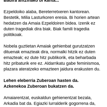
Badira antzinako bi kanta...
Ezpeldoiko alaba, Bereterretxeren kantorean.
Bestetik, Milia Lasturkoren eresia. Bi horien artean
hedatzen da Amaia Ezpeldoiren bidea. Izenik ez
duten tragediak dira biak. Biak famili tragedia
politikoak.
Nobela guztietan Amaiak gehienbat gurutzatzen
dituenak emazteak dira, normalki hitzik ez duten
emazteak; ez dute hitz publikorik, eta beharbada
hitz pribaturik ere ez. Aldarrikatu gabe feminismoa,
plazara ateratzeko emazteen jaidura erakusten du.
Lehen eleberria Zuberoan hasten da.
Azkenekoa Zuberoan bukatzen da.
Amaiarentzat, euskaldun gehienentzat bezala,
Arkadia bat da. Egiazki lurralderik gogorrena da,