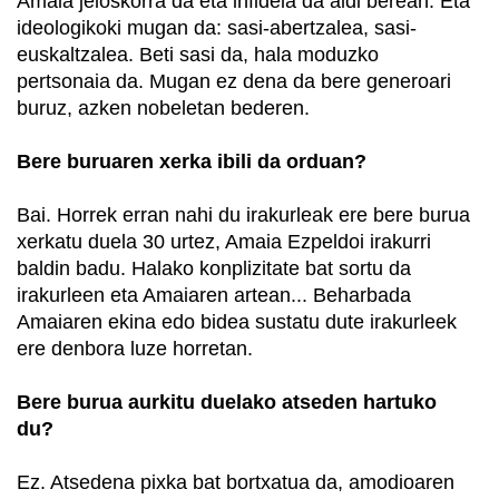
Amaia jeloskorra da eta infidela da aldi berean. Eta
ideologikoki mugan da: sasi-abertzalea, sasi-
euskaltzalea. Beti sasi da, hala moduzko
pertsonaia da. Mugan ez dena da bere generoari
buruz, azken nobeletan bederen.
Bere buruaren xerka ibili da orduan?
Bai. Horrek erran nahi du irakurleak ere bere burua
xerkatu duela 30 urtez, Amaia Ezpeldoi irakurri
baldin badu. Halako konplizitate bat sortu da
irakurleen eta Amaiaren artean... Beharbada
Amaiaren ekina edo bidea sustatu dute irakurleek
ere denbora luze horretan.
Bere burua aurkitu duelako atseden hartuko
du?
Ez. Atsedena pixka bat bortxatua da, amodioaren