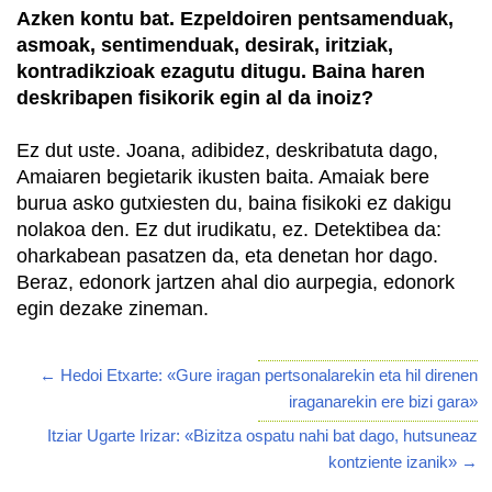
Azken kontu bat. Ezpeldoiren pentsamenduak,
asmoak, sentimenduak, desirak, iritziak,
kontradikzioak ezagutu ditugu. Baina haren
deskribapen fisikorik egin al da inoiz?
Ez dut uste. Joana, adibidez, deskribatuta dago,
Amaiaren begietarik ikusten baita. Amaiak bere
burua asko gutxiesten du, baina fisikoki ez dakigu
nolakoa den. Ez dut irudikatu, ez. Detektibea da:
oharkabean pasatzen da, eta denetan hor dago.
Beraz, edonork jartzen ahal dio aurpegia, edonork
egin dezake zineman.
← Hedoi Etxarte: «Gure iragan pertsonalarekin eta hil direnen
iraganarekin ere bizi gara»
Itziar Ugarte Irizar: «Bizitza ospatu nahi bat dago, hutsuneaz
kontziente izanik» →