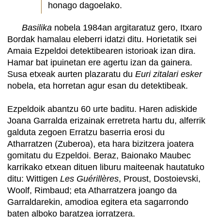
honago dagoelako.
Basilika
nobela 1984an argitaratuz gero, Itxaro
Bordak hamalau eleberri idatzi ditu. Horietatik sei
Amaia Ezpeldoi detektibearen istorioak izan dira.
Hamar bat ipuinetan ere agertu izan da gainera.
Susa etxeak aurten plazaratu du
Euri zitalari esker
nobela, eta horretan agur esan du detektibeak.
Ezpeldoik abantzu 60 urte baditu. Haren adiskide
Joana Garralda erizainak erretreta hartu du, alferrik
galduta zegoen Erratzu baserria erosi du
Atharratzen (Zuberoa), eta hara bizitzera joatera
gomitatu du Ezpeldoi. Beraz, Baionako Maubec
karrikako etxean dituen liburu maiteenak hautatuko
ditu: Wittigen
Les Guérillères
, Proust, Dostoievski,
Woolf, Rimbaud; eta Atharratzera joango da
Garraldarekin, amodioa egitera eta sagarrondo
baten alboko baratzea jorratzera.