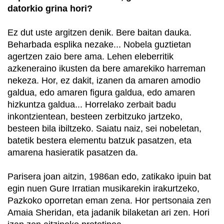
datorkio grina hori?
Ez dut uste argitzen denik. Bere baitan dauka.
Beharbada esplika nezake... Nobela guztietan
agertzen zaio bere ama. Lehen eleberritik
azkeneraino ikusten da bere amarekiko harreman
nekeza. Hor, ez dakit, izanen da amaren amodio
galdua, edo amaren figura galdua, edo amaren
hizkuntza galdua... Horrelako zerbait badu
inkontzientean, besteen zerbitzuko jartzeko,
besteen bila ibiltzeko. Saiatu naiz, sei nobeletan,
batetik bestera elementu batzuk pasatzen, eta
amarena hasieratik pasatzen da.
Parisera joan aitzin, 1986an edo, zatikako ipuin bat
egin nuen Gure Irratian musikarekin irakurtzeko,
Pazkoko oporretan eman zena. Hor pertsonaia zen
Amaia Sheridan, eta jadanik bilaketan ari zen. Hori