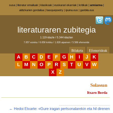
susa
|
literatur emailuak
|
klasikoak
|
euskarari ekarriak
|
kritikak
|
armiarma
|
aldizkarien gordailua
|
basquepoetry
|
ipuina.eus
|
ganbila.eus
literaturaren zubitegia
1.119 idazle / 5.344 idazlan
7.857 esteka / 6.658 kritika / 1.828 aipamen / 5.589 efemeride
Bilaketa
Efemerideak
A
B
C
D
E
F
G
H
I
J
K
L
M
N
O
P
R
S
T
U
V
W
X
Z
Solasean
Itxaro Borda
← Hedoi Etxarte: «Gure iragan pertsonalarekin eta hil direnen