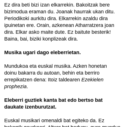
Ez dira beti bizi izan elkarrekin. Bakoitzak bere
bizimodua eraman du. Joanak haurrak ukan ditu.
Periodikoki aurkitu dira. Elkarrekin azaldu dira
ipuinetan ere. Orain, azkenean Atharratzera joan
dira. Elkar asko maite dute. Ez baitute besterik!
Baina, bai, biziki konplizeak dira.
Musika ugari dago eleberrietan.
Mundukoa eta euskal musika. Azken honetan
doinu bakarra du autoan, behin eta berriro
errepikatzen dena: Itoiz taldearen
Ezekielen
prophezia
.
Eleberri guztiek kanta bat edo bertso bat
daukate izenburutzat.
Euskal musikari omenaldi bat egiteko da. Ez