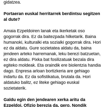
gidatzea.
Portaeran euskal herritarrek berdintsu segitzen
al dute?
Amaia Ezpeldoiren lanak eta ikerketak oso
gogorrak dira. Ez da baitezpada hilketarik. Baina
humanoki, kulturalki eta sozialki gogorrak dira. Hori
ez da aldatu. Gure sozietatea aldatu da, baina
jendeen arteko harremanak, leku berezi batzuetan,
ez dira aldatu. Pixka bat fosilizatuak bezala dira
egiteko moldeak. Eta oraindik ere biolentzia handia
dago. Enpresa arloan bortizkeria are gehiago
indartu da. Ez da sofistikatua, brutala da. Hori
aldatuko balitz, ez liteke gehiago euskal
sozietaterik.
Galdu egin den jendearen xerka aritu da
Ezpeldoi. Ofizio berezia da, gero. Nondik