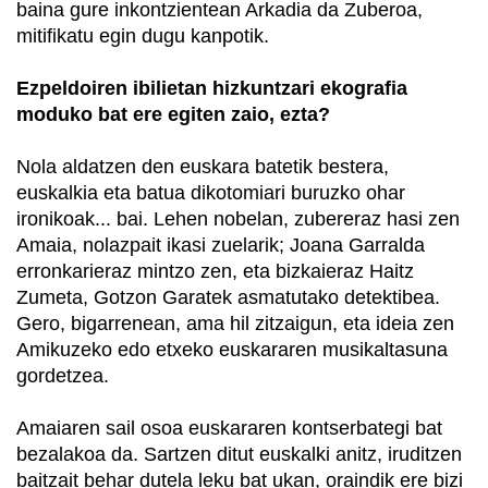
baina gure inkontzientean Arkadia da Zuberoa,
mitifikatu egin dugu kanpotik.
Ezpeldoiren ibilietan hizkuntzari ekografia
moduko bat ere egiten zaio, ezta?
Nola aldatzen den euskara batetik bestera,
euskalkia eta batua dikotomiari buruzko ohar
ironikoak... bai. Lehen nobelan, zubereraz hasi zen
Amaia, nolazpait ikasi zuelarik; Joana Garralda
erronkarieraz mintzo zen, eta bizkaieraz Haitz
Zumeta, Gotzon Garatek asmatutako detektibea.
Gero, bigarrenean, ama hil zitzaigun, eta ideia zen
Amikuzeko edo etxeko euskararen musikaltasuna
gordetzea.
Amaiaren sail osoa euskararen kontserbategi bat
bezalakoa da. Sartzen ditut euskalki anitz, iruditzen
baitzait behar dutela leku bat ukan, oraindik ere bizi