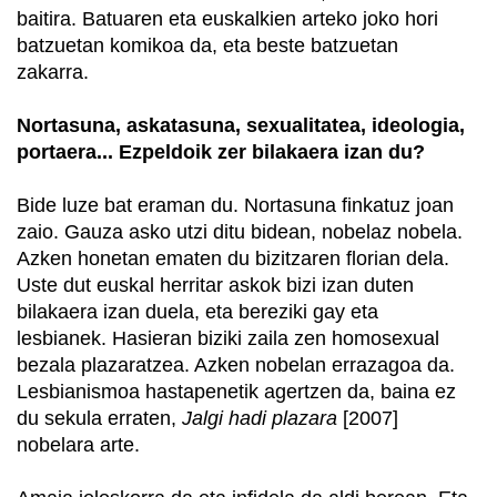
baitira. Batuaren eta euskalkien arteko joko hori
batzuetan komikoa da, eta beste batzuetan
zakarra.
Nortasuna, askatasuna, sexualitatea, ideologia,
portaera... Ezpeldoik zer bilakaera izan du?
Bide luze bat eraman du. Nortasuna finkatuz joan
zaio. Gauza asko utzi ditu bidean, nobelaz nobela.
Azken honetan ematen du bizitzaren florian dela.
Uste dut euskal herritar askok bizi izan duten
bilakaera izan duela, eta bereziki gay eta
lesbianek. Hasieran biziki zaila zen homosexual
bezala plazaratzea. Azken nobelan errazagoa da.
Lesbianismoa hastapenetik agertzen da, baina ez
du sekula erraten,
Jalgi hadi plazara
[2007]
nobelara arte.