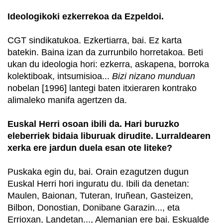
Ideologikoki ezkerrekoa da Ezpeldoi.
CGT sindikatukoa. Ezkertiarra, bai. Ez karta
batekin. Baina izan da zurrunbilo horretakoa. Beti
ukan du ideologia hori: ezkerra, askapena, borroka
kolektiboak, intsumisioa...
Bizi nizano munduan
nobelan [1996] lantegi baten itxieraren kontrako
alimaleko manifa agertzen da.
Euskal Herri osoan ibili da. Hari buruzko
eleberriek bidaia liburuak dirudite. Lurraldearen
xerka ere jardun duela esan ote liteke?
Puskaka egin du, bai. Orain ezagutzen dugun
Euskal Herri hori inguratu du. Ibili da denetan:
Maulen, Baionan, Tuteran, Iruñean, Gasteizen,
Bilbon, Donostian, Donibane Garazin..., eta
Errioxan, Landetan..., Alemanian ere bai. Eskualde