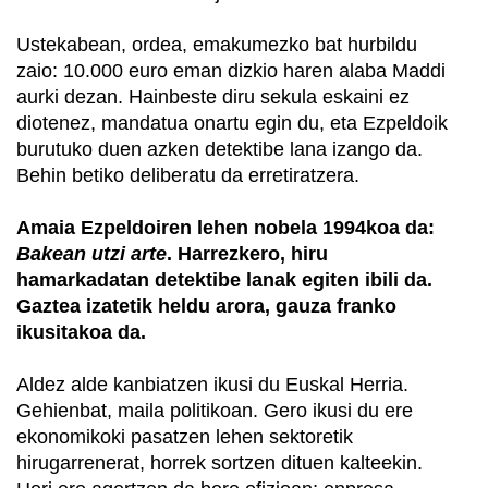
Ustekabean, ordea, emakumezko bat hurbildu
zaio: 10.000 euro eman dizkio haren alaba Maddi
aurki dezan. Hainbeste diru sekula eskaini ez
diotenez, mandatua onartu egin du, eta Ezpeldoik
burutuko duen azken detektibe lana izango da.
Behin betiko deliberatu da erretiratzera.
Amaia Ezpeldoiren lehen nobela 1994koa da:
Bakean utzi arte
. Harrezkero, hiru
hamarkadatan detektibe lanak egiten ibili da.
Gaztea izatetik heldu arora, gauza franko
ikusitakoa da.
Aldez alde kanbiatzen ikusi du Euskal Herria.
Gehienbat, maila politikoan. Gero ikusi du ere
ekonomikoki pasatzen lehen sektoretik
hirugarrenerat, horrek sortzen dituen kalteekin.