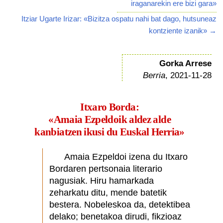
iraganarekin ere bizi gara»
Itziar Ugarte Irizar: «Bizitza ospatu nahi bat dago, hutsuneaz
kontziente izanik» →
Gorka Arrese
Berria
, 2021-11-28
Itxaro Borda:
«Amaia Ezpeldoik aldez alde
kanbiatzen ikusi du Euskal Herria»
Amaia Ezpeldoi izena du Itxaro
Bordaren pertsonaia literario
nagusiak. Hiru hamarkada
zeharkatu ditu, mende batetik
bestera. Nobeleskoa da, detektibea
delako; benetakoa dirudi, fikzioaz