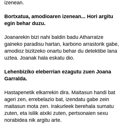
izenean.
Bortxatua, amodioaren izenean... Hori argitu
egin behar duzu.
Joanarekin bizi nahi baldin badu Atharratze
gaineko paradisu hartan, karbono arrastorik gabe,
amodioz bizitzeko onartu behar du detektibe lana
uztea. Joanak hala eskatu dio.
Lehenbiziko eleberrian ezagutu zuen Joana
Garralda.
Hastapenetik elkarrekin dira. Maitasun handi bat
ageri zen, errebelazio bat, izendatu gabe zein
maitasun mota zen. Irakurleek berehala sumatu
zuten, eta isilik atxiki zuten, pertsonaien sexu
norabidea nik argitu arte.