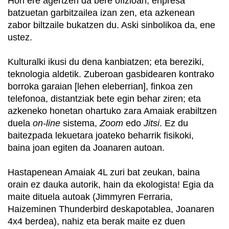
Hori ere agertzen da bere ofizioan; enpresa
batzuetan garbitzailea izan zen, eta azkenean
zabor biltzaile bukatzen du. Aski sinbolikoa da, ene
ustez.
Kulturalki ikusi du dena kanbiatzen; eta bereziki,
teknologia aldetik. Zuberoan gasbidearen kontrako
borroka garaian [lehen eleberrian], finkoa zen
telefonoa, distantziak bete egin behar ziren; eta
azkeneko honetan ohartuko zara Amaiak erabiltzen
duela
on-line
sistema,
Zoom
edo
Jitsi
. Ez du
baitezpada lekuetara joateko beharrik fisikoki,
baina joan egiten da Joanaren autoan.
Hastapenean Amaiak 4L zuri bat zeukan, baina
orain ez dauka autorik, hain da ekologista! Egia da
maite dituela autoak (Jimmyren Ferraria,
Haizeminen Thunderbird deskapotablea, Joanaren
4x4 berdea), nahiz eta berak maite ez duen