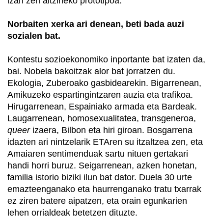
izan zen aitzineko prototipoa.
Norbaiten xerka ari denean, beti bada auzi
sozialen bat.
Kontestu sozioekonomiko inportante bat izaten da,
bai. Nobela bakoitzak alor bat jorratzen du.
Ekologia, Zuberoako gasbidearekin. Bigarrenean,
Amikuzeko espartingintzaren auzia eta trafikoa.
Hirugarrenean, Espainiako armada eta Bardeak.
Laugarrenean, homosexualitatea, transgeneroa,
queer
izaera, Bilbon eta hiri giroan. Bosgarrena
idazten ari nintzelarik ETAren su itzaltzea zen, eta
Amaiaren sentimenduak sartu nituen gertakari
handi horri buruz. Seigarrenean, azken honetan,
familia istorio biziki ilun bat dator. Duela 30 urte
emazteenganako eta haurrenganako tratu txarrak
ez ziren batere aipatzen, eta orain egunkarien
lehen orrialdeak betetzen dituzte.