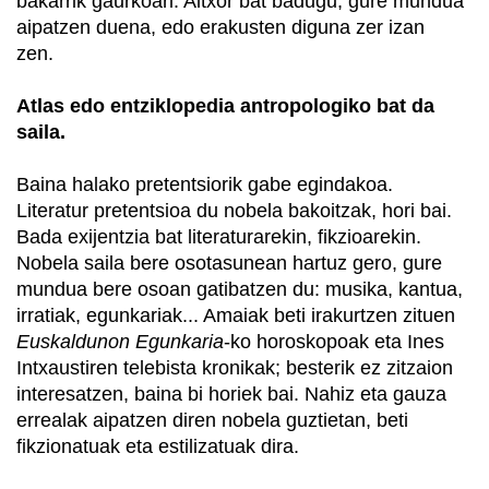
bakarrik gaurkoari. Altxor bat badugu, gure mundua
aipatzen duena, edo erakusten diguna zer izan
zen.
Atlas edo entziklopedia antropologiko bat da
saila.
Baina halako pretentsiorik gabe egindakoa.
Literatur pretentsioa du nobela bakoitzak, hori bai.
Bada exijentzia bat literaturarekin, fikzioarekin.
Nobela saila bere osotasunean hartuz gero, gure
mundua bere osoan gatibatzen du: musika, kantua,
irratiak, egunkariak... Amaiak beti irakurtzen zituen
Euskaldunon
Egunkaria
-ko horoskopoak eta Ines
Intxaustiren telebista kronikak; besterik ez zitzaion
interesatzen, baina bi horiek bai. Nahiz eta gauza
errealak aipatzen diren nobela guztietan, beti
fikzionatuak eta estilizatuak dira.