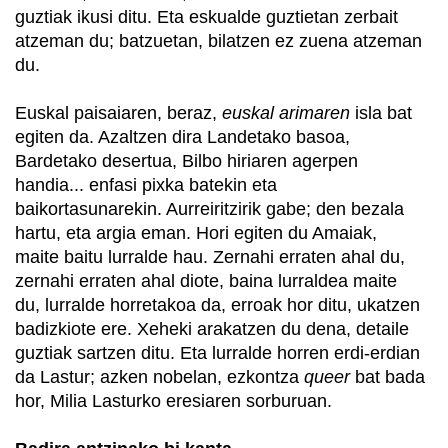
guztiak ikusi ditu. Eta eskualde guztietan zerbait
atzeman du; batzuetan, bilatzen ez zuena atzeman
du.
Euskal paisaiaren, beraz,
euskal arimaren
isla bat
egiten da. Azaltzen dira Landetako basoa,
Bardetako desertua, Bilbo hiriaren agerpen
handia... enfasi pixka batekin eta
baikortasunarekin. Aurreiritzirik gabe; den bezala
hartu, eta argia eman. Hori egiten du Amaiak,
maite baitu lurralde hau. Zernahi erraten ahal du,
zernahi erraten ahal diote, baina lurraldea maite
du, lurralde horretakoa da, erroak hor ditu, ukatzen
badizkiote ere. Xeheki arakatzen du dena, detaile
guztiak sartzen ditu. Eta lurralde horren erdi-erdian
da Lastur; azken nobelan, ezkontza
queer
bat bada
hor, Milia Lasturko eresiaren sorburuan.