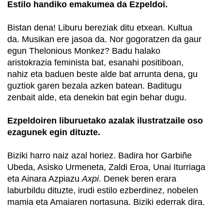
Estilo handiko emakumea da Ezpeldoi.
Bistan dena! Liburu bereziak ditu etxean. Kultua
da. Musikan ere jasoa da. Nor gogoratzen da gaur
egun Thelonious Monkez? Badu halako
aristokrazia feminista bat, esanahi positiboan,
nahiz eta baduen beste alde bat arrunta dena, gu
guztiok garen bezala azken batean. Baditugu
zenbait alde, eta denekin bat egin behar dugu.
Ezpeldoiren liburuetako azalak ilustratzaile oso
ezagunek egin dituzte.
Biziki harro naiz azal horiez. Badira hor Garbiñe
Ubeda, Asisko Urmeneta, Zaldi Eroa, Unai Iturriaga
eta Ainara Azpiazu
Axpi
. Denek beren erara
laburbildu dituzte, irudi estilo ezberdinez, nobelen
mamia eta Amaiaren nortasuna. Biziki ederrak dira.