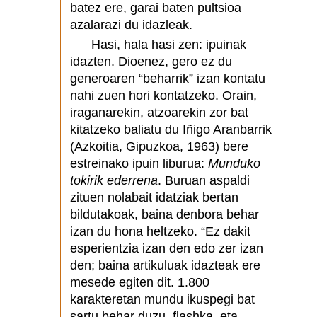
batez ere, garai baten pultsioa
azalarazi du idazleak.
Hasi, hala hasi zen: ipuinak
idazten. Dioenez, gero ez du
generoaren “beharrik” izan kontatu
nahi zuen hori kontatzeko. Orain,
iraganarekin, atzoarekin zor bat
kitatzeko baliatu du Iñigo Aranbarrik
(Azkoitia, Gipuzkoa, 1963) bere
estreinako ipuin liburua:
Munduko
tokirik ederrena
. Buruan aspaldi
zituen nolabait idatziak bertan
bildutakoak, baina denbora behar
izan du hona heltzeko. “Ez dakit
esperientzia izan den edo zer izan
den; baina artikuluak idazteak ere
mesede egiten dit. 1.800
karakteretan mundu ikuspegi bat
sartu behar duzu, flashka, eta