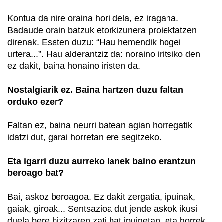
Kontua da nire oraina hori dela, ez iragana.
Badaude orain batzuk etorkizunera proiektatzen
direnak. Esaten duzu: “Hau hemendik hogei
urtera...”. Hau alderantziz da: noraino iritsiko den
ez dakit, baina honaino iristen da.
Nostalgiarik ez. Baina hartzen duzu faltan
orduko ezer?
Faltan ez, baina neurri batean agian horregatik
idatzi dut, garai horretan ere segitzeko.
Eta igarri duzu aurreko lanek baino erantzun
beroago bat?
Bai, askoz beroagoa. Ez dakit zergatia, ipuinak,
gaiak, giroak... Sentsazioa dut jende askok ikusi
duela bere bizitzaren zati bat ipuinetan, eta horrek