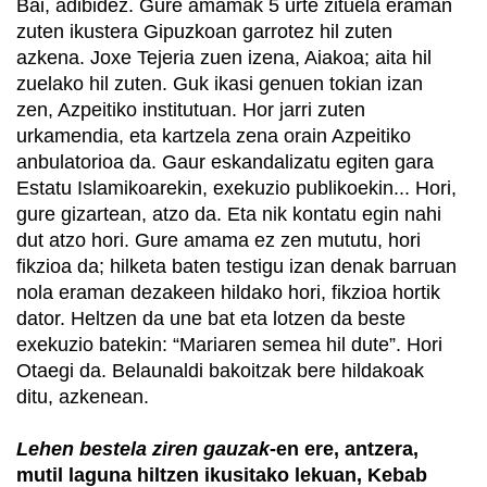
Bai, adibidez. Gure amamak 5 urte zituela eraman
zuten ikustera Gipuzkoan garrotez hil zuten
azkena. Joxe Tejeria zuen izena, Aiakoa; aita hil
zuelako hil zuten. Guk ikasi genuen tokian izan
zen, Azpeitiko institutuan. Hor jarri zuten
urkamendia, eta kartzela zena orain Azpeitiko
anbulatorioa da. Gaur eskandalizatu egiten gara
Estatu Islamikoarekin, exekuzio publikoekin... Hori,
gure gizartean, atzo da. Eta nik kontatu egin nahi
dut atzo hori. Gure amama ez zen mututu, hori
fikzioa da; hilketa baten testigu izan denak barruan
nola eraman dezakeen hildako hori, fikzioa hortik
dator. Heltzen da une bat eta lotzen da beste
exekuzio batekin: “Mariaren semea hil dute”. Hori
Otaegi da. Belaunaldi bakoitzak bere hildakoak
ditu, azkenean.
Lehen bestela ziren gauzak
-en ere, antzera,
mutil laguna hiltzen ikusitako lekuan, Kebab