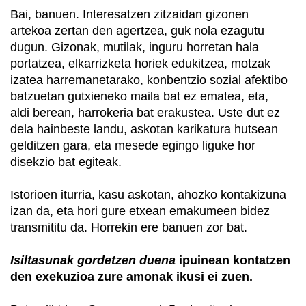
Bai, banuen. Interesatzen zitzaidan gizonen
artekoa zertan den agertzea, guk nola ezagutu
dugun. Gizonak, mutilak, inguru horretan hala
portatzea, elkarrizketa horiek edukitzea, motzak
izatea harremanetarako, konbentzio sozial afektibo
batzuetan gutxieneko maila bat ez ematea, eta,
aldi berean, harrokeria bat erakustea. Uste dut ez
dela hainbeste landu, askotan karikatura hutsean
gelditzen gara, eta mesede egingo liguke hor
disekzio bat egiteak.
Istorioen iturria, kasu askotan, ahozko kontakizuna
izan da, eta hori gure etxean emakumeen bidez
transmititu da. Horrekin ere banuen zor bat.
Isiltasunak gordetzen duena
ipuinean kontatzen
den exekuzioa zure amonak ikusi ei zuen.