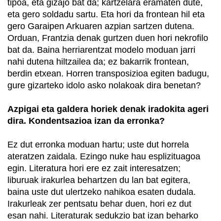
tipoa, eta gizajo bat da; kartzelara eramaten dute,
eta gero soldadu sartu. Eta hori da frontean hil eta
gero Garaipen Arkuaren azpian sartzen dutena.
Orduan, Frantzia denak gurtzen duen hori nekrofilo
bat da. Baina herriarentzat modelo moduan jarri
nahi dutena hiltzailea da; ez bakarrik frontean,
berdin etxean. Horren transposizioa egiten badugu,
gure gizarteko idolo asko nolakoak dira benetan?
Azpigai eta galdera horiek denak iradokita ageri
dira. Kondentsazioa izan da erronka?
Ez dut erronka moduan hartu; uste dut horrela
ateratzen zaidala. Ezingo nuke hau esplizituagoa
egin. Literatura hori ere ez zait interesatzen;
liburuak irakurlea behartzen du lan bat egitera,
baina uste dut ulertzeko nahikoa esaten dudala.
Irakurleak zer pentsatu behar duen, hori ez dut
esan nahi. Literaturak sedukzio bat izan beharko