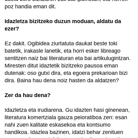
poz handia eman dit.
Idazletza bizitzeko duzun moduan, aldatu da
ezer?
Ez dakit. Ogibidea ziurtatuta daukat beste toki
batetik, irakasle lanetik, eta horri esker libreago
sentitzen naiz bai literaturan eta bai artikulugintzan.
Miresten ditut idaztetik bizitzeko pausoa eman
dutenak: oso gutxi dira, eta egoera prekarioan bizi
dira. Baina hau dena noiz hasten da aldatzen?
Zer da hau dena?
Idazletza eta irudiarena. Gu idazten hasi ginenean,
literatura komertziala gauza peioratiboa zen: esan
nahi zuen kalitate eskasekoa eta kontsumo
handikoa. Idazlea bazinen, idatzi behar zenituen