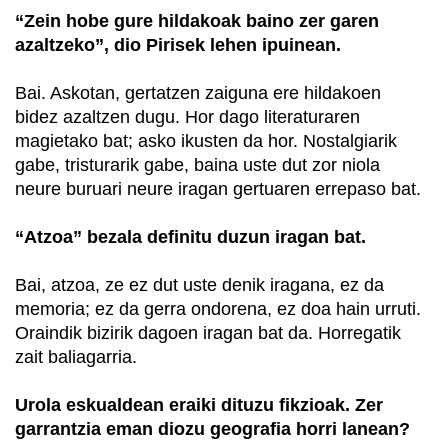
“Zein hobe gure hildakoak baino zer garen
azaltzeko”, dio Pirisek lehen ipuinean.
Bai. Askotan, gertatzen zaiguna ere hildakoen
bidez azaltzen dugu. Hor dago literaturaren
magietako bat; asko ikusten da hor. Nostalgiarik
gabe, tristurarik gabe, baina uste dut zor niola
neure buruari neure iragan gertuaren errepaso bat.
“Atzoa” bezala definitu duzun iragan bat.
Bai, atzoa, ze ez dut uste denik iragana, ez da
memoria; ez da gerra ondorena, ez doa hain urruti.
Oraindik bizirik dagoen iragan bat da. Horregatik
zait baliagarria.
Urola eskualdean eraiki dituzu fikzioak. Zer
garrantzia eman diozu geografia horri lanean?