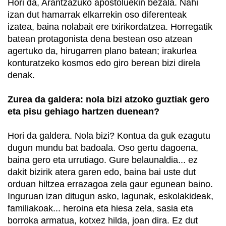
Hori da, Arantzazuko apostoluekin bezala. Nahi
izan dut hamarrak elkarrekin oso diferenteak
izatea, baina nolabait ere txirikordatzea. Horregatik
batean protagonista dena bestean oso atzean
agertuko da, hirugarren plano batean; irakurlea
konturatzeko kosmos edo giro berean bizi direla
denak.
Zurea da galdera: nola bizi atzoko guztiak gero
eta pisu gehiago hartzen duenean?
Hori da galdera. Nola bizi? Kontua da guk ezagutu
dugun mundu bat badoala. Oso gertu dagoena,
baina gero eta urrutiago. Gure belaunaldia... ez
dakit bizirik atera garen edo, baina bai uste dut
orduan hiltzea errazagoa zela gaur egunean baino.
Inguruan izan ditugun asko, lagunak, eskolakideak,
familiakoak... heroina eta hiesa zela, sasia eta
borroka armatua, kotxez hilda, joan dira. Ez dut