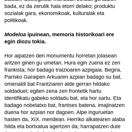
bada, ez da zerutik hala etorri delako; produktu
sozialak gara, ekonomikoak, kulturalak eta
politikoak.
Modeloa
ipuinean, memoria historikoari ere
egin diozu tokia.
Hor aipatzen den monumentu horretan jolasean
aritzen ginen gu umetan. Hura egin zuena ez zen
frankista; hor badago traizioaren azpigaia. Begira,
Parisko Garaipen Arkuaren azpian badago su bat,
omenaldi bat Frantziaren alde gerran hildako
soldaduei; egiten zena zen frontetik hartu
identifikatu gabeko soldadu bat, eta hor sartu. Eta
badago nobelatxo bat, frantses batena, imajinatzen
duena hor azpian nor dagoen. Alpe inguruetan
hasten da, XIX. mendean. Herriko alkatearen alaba
hilda eta bortxatua agertzen da; harrapatzen dute