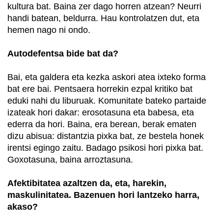
kultura bat. Baina zer dago horren atzean? Neurri
handi batean, beldurra. Hau kontrolatzen dut, eta
hemen nago ni ondo.
Autodefentsa bide bat da?
Bai, eta galdera eta kezka askori atea ixteko forma
bat ere bai. Pentsaera horrekin ezpal kritiko bat
eduki nahi du liburuak. Komunitate bateko partaide
izateak hori dakar: erosotasuna eta babesa, eta
ederra da hori. Baina, era berean, berak ematen
dizu abisua: distantzia pixka bat, ze bestela honek
irentsi egingo zaitu. Badago psikosi hori pixka bat.
Goxotasuna, baina arroztasuna.
Afektibitatea azaltzen da, eta, harekin,
maskulinitatea. Bazenuen hori lantzeko harra,
akaso?