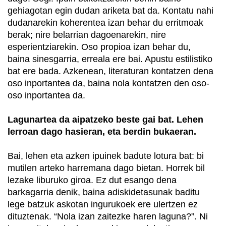
gehiagotan egin dudan ariketa bat da. Kontatu nahi
dudanarekin koherentea izan behar du erritmoak
berak; nire belarrian dagoenarekin, nire
esperientziarekin. Oso propioa izan behar du,
baina sinesgarria, erreala ere bai. Apustu estilistiko
bat ere bada. Azkenean, literaturan kontatzen dena
oso inportantea da, baina nola kontatzen den oso-
oso inportantea da.
Lagunartea da aipatzeko beste gai bat. Lehen
lerroan dago hasieran, eta berdin bukaeran.
Bai, lehen eta azken ipuinek badute lotura bat: bi
mutilen arteko harremana dago bietan. Horrek bil
lezake liburuko giroa. Ez dut esango dena
barkagarria denik, baina adiskidetasunak baditu
lege batzuk askotan ingurukoek ere ulertzen ez
dituztenak. “Nola izan zaitezke haren laguna?”. Ni