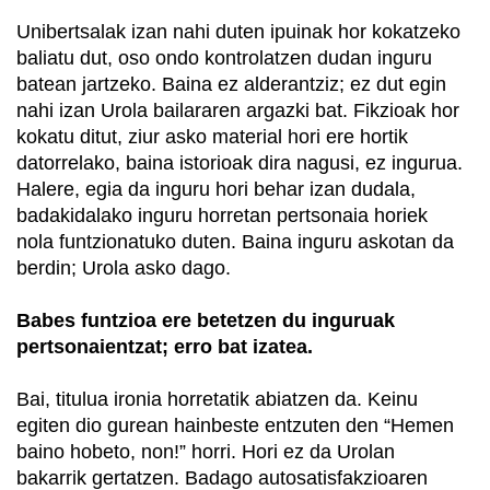
Unibertsalak izan nahi duten ipuinak hor kokatzeko
baliatu dut, oso ondo kontrolatzen dudan inguru
batean jartzeko. Baina ez alderantziz; ez dut egin
nahi izan Urola bailararen argazki bat. Fikzioak hor
kokatu ditut, ziur asko material hori ere hortik
datorrelako, baina istorioak dira nagusi, ez ingurua.
Halere, egia da inguru hori behar izan dudala,
badakidalako inguru horretan pertsonaia horiek
nola funtzionatuko duten. Baina inguru askotan da
berdin; Urola asko dago.
Babes funtzioa ere betetzen du inguruak
pertsonaientzat; erro bat izatea.
Bai, titulua ironia horretatik abiatzen da. Keinu
egiten dio gurean hainbeste entzuten den “Hemen
baino hobeto, non!” horri. Hori ez da Urolan
bakarrik gertatzen. Badago autosatisfakzioaren