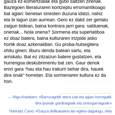
gauza ez-komertzialak eta gutxi saltzen zirenak.
Bazegoen literaturaren kontzeptu erromantikoago
bat agian: benetan sinesten duzuna idatzi, nahiz
eta bi lagun izan aurrean. Gero ez dakit zer gertatu
zaigun bidean, baina kontrara jarri gara: salduenak,
onenak... Nola onena? Sormena eta superlatiboa
ez doaz batera, baina kulturaren irizpide asko
hortik doaz azkenaldian. Gu proba-hutsegitera
ohitu ginen; liburu denda batean sartu, eta
arriskatu. Bat ez zitzaizun batere gustatzen, eta
hurrengoa deskubrimentu bat zen. Gaur denok
erori gara “hau eta hau irakurri behar dira, hauek
dira onak” horretan. Eta sormenaren kultura ez da
hori.
← Iñigo Aranbarri: «Barruragotik atera zait eta agian horregatik
dira ipuinak gordinagoak eta sinesgarriagoak»
Harkaitz Cano: «Gauza delikatuekin lan egitea dagokigu, dela