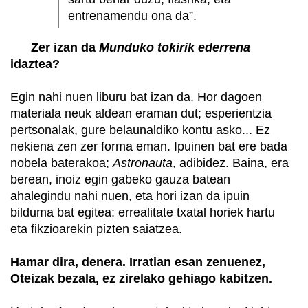
entrenamendu ona da”.
Zer izan da
Munduko tokirik ederrena
idaztea?
Egin nahi nuen liburu bat izan da. Hor dagoen
materiala neuk aldean eraman dut; esperientzia
pertsonalak, gure belaunaldiko kontu asko... Ez
nekiena zen zer forma eman. Ipuinen bat ere bada
nobela baterakoa;
Astronauta
, adibidez. Baina, era
berean, inoiz egin gabeko gauza batean
ahalegindu nahi nuen, eta hori izan da ipuin
bilduma bat egitea: errealitate txatal horiek hartu
eta fikzioarekin pizten saiatzea.
Hamar dira, denera. Irratian esan zenuenez,
Oteizak bezala, ez zirelako gehiago kabitzen.