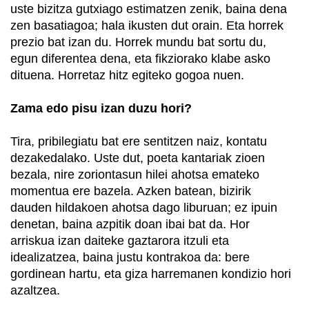
uste bizitza gutxiago estimatzen zenik, baina dena
zen basatiagoa; hala ikusten dut orain. Eta horrek
prezio bat izan du. Horrek mundu bat sortu du,
egun diferentea dena, eta fikziorako klabe asko
dituena. Horretaz hitz egiteko gogoa nuen.
Zama edo pisu izan duzu hori?
Tira, pribilegiatu bat ere sentitzen naiz, kontatu
dezakedalako. Uste dut, poeta kantariak zioen
bezala, nire zoriontasun hilei ahotsa emateko
momentua ere bazela. Azken batean, bizirik
dauden hildakoen ahotsa dago liburuan; ez ipuin
denetan, baina azpitik doan ibai bat da. Hor
arriskua izan daiteke gaztarora itzuli eta
idealizatzea, baina justu kontrakoa da: bere
gordinean hartu, eta giza harremanen kondizio hori
azaltzea.