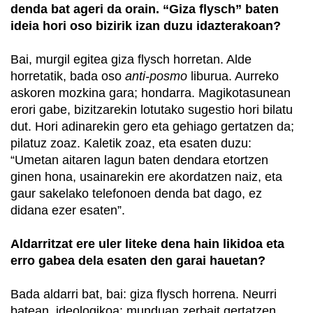
denda bat ageri da orain. “Giza flysch” baten
ideia hori oso bizirik izan duzu idazterakoan?
Bai, murgil egitea giza flysch horretan. Alde
horretatik, bada oso
anti-posmo
liburua. Aurreko
askoren mozkina gara; hondarra. Magikotasunean
erori gabe, bizitzarekin lotutako sugestio hori bilatu
dut. Hori adinarekin gero eta gehiago gertatzen da;
pilatuz zoaz. Kaletik zoaz, eta esaten duzu:
“Umetan aitaren lagun baten dendara etortzen
ginen hona, usainarekin ere akordatzen naiz, eta
gaur sakelako telefonoen denda bat dago, ez
didana ezer esaten”.
Aldarritzat ere uler liteke dena hain likidoa eta
erro gabea dela esaten den garai hauetan?
Bada aldarri bat, bai: giza flysch horrena. Neurri
batean, ideologikoa: munduan zerbait gertatzen