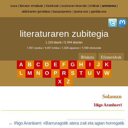
susa
|
literatur emailuak
|
klasikoak
|
euskarari ekarriak
|
kritikak
|
armiarma
|
aldizkarien gordailua
|
basquepoetry
|
ipuina.eus
|
ganbila.eus
literaturaren zubitegia
1.119 idazle / 5.344 idazlan
7.857 esteka / 6.657 kritika / 1.828 aipamen / 5.589 efemeride
Bilaketa
Efemerideak
A
B
C
D
E
F
G
H
I
J
K
L
M
N
O
P
R
S
T
U
V
W
X
Z
Solasean
Iñigo Aranbarri
← Iñigo Aranbarri: «Barruragotik atera zait eta agian horregatik