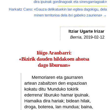
dira ipuinak gordinagoak eta sinesgarriagoak»
Harkaitz Cano: «Gauza delikatuekin lan egitea dagokigu, dela
minen territorioa dela itxi gabeko zauriena» →
Itziar Ugarte Irizar
Berria
, 2019-02-12
Iñigo Aranbarri:
«Bizirik dauden hildakoen ahotsa
dago liburuan»
Memoriaren eta gaurraren
artean zabaltzen den espazioan
kokatu ditu 'Munduko tokirik
ederrena' liburuko hamar ipuinak.
Hamaika dira hariak; bidean hilak,
droga, boterea, lan mundua; baina,