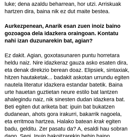
luke; dena azaldu beharrean, hor utzi. Arriskuak
hartzen dira, baina nik ez dut maite bestea.
Aurkezpenean, Anarik esan zuen inoiz baino
gozoagoa dela idazkera oraingoan. Kontatu
nahi izan duzunarekin bat, agian?
Ez dakit. Agian, goxotasunaren puntu horretara
heldu naiz. Nire idazkeraz gauza asko esaten dira,
eta denak direkzio berean doaz. Elipsiek, sintaxiak,
hitzen hautaketak... badakit askotan urrundu egiten
nautela literatur idazkera estandar batetik. Baina
urte hauetan guztietan neure estilo bat lantzen
ahalegindu naiz, nik sinesten dudan idazkera bat.
Beti egiten dut ariketa bat: ipuin bat bukatzen
dudanean, ahots gora irakurri, bakarrik nagoela,
eta erritmoa hartzea. Halako batean
krak
egiten
badu, gelditu. Zer pasatu da? A, esaldi hau sobran
dago. Segi. Ipuin bakoitzarekin behin baino