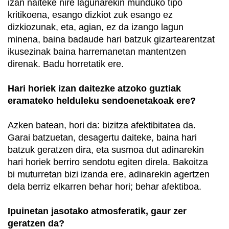
izan naiteke nire lagunarekin munduko tipo
kritikoena, esango dizkiot zuk esango ez
dizkiozunak, eta, agian, ez da izango lagun
minena, baina badaude hari batzuk gizartearentzat
ikusezinak baina harremanetan mantentzen
direnak. Badu horretatik ere.
Hari horiek izan daitezke atzoko guztiak
eramateko helduleku sendoenetakoak ere?
Azken batean, hori da: bizitza afektibitatea da.
Garai batzuetan, desagertu daiteke, baina hari
batzuk geratzen dira, eta susmoa dut adinarekin
hari horiek berriro sendotu egiten direla. Bakoitza
bi muturretan bizi izanda ere, adinarekin agertzen
dela berriz elkarren behar hori; behar afektiboa.
Ipuinetan jasotako atmosferatik, gaur zer
geratzen da?