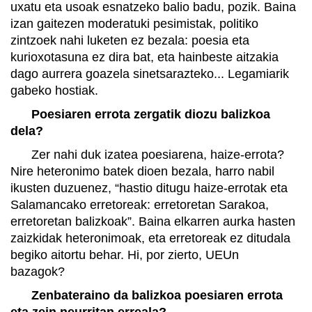
uxatu eta usoak esnatzeko balio badu, pozik. Baina
izan gaitezen moderatuki pesimistak, politiko
zintzoek nahi luketen ez bezala: poesia eta
kurioxotasuna ez dira bat, eta hainbeste aitzakia
dago aurrera goazela sinetsarazteko... Legamiarik
gabeko hostiak.
Poesiaren errota zergatik diozu balizkoa
dela?
Zer nahi duk izatea poesiarena, haize-errota?
Nire heteronimo batek dioen bezala, harro nabil
ikusten duzuenez, “hastio ditugu haize-errotak eta
Salamancako erretoreak: erretoretan Sarakoa,
erretoretan balizkoak”. Baina elkarren aurka hasten
zaizkidak heteronimoak, eta erretoreak ez ditudala
begiko aitortu behar. Hi, por zierto, UEUn
bazagok?
Zenbateraino da balizkoa poesiaren errota
eta zein neurritan erreala?