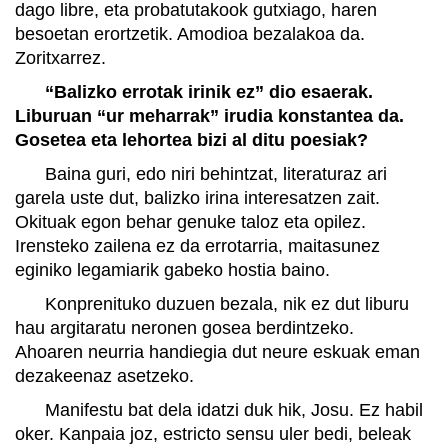
dago libre, eta probatutakook gutxiago, haren
besoetan erortzetik. Amodioa bezalakoa da.
Zoritxarrez.
“Balizko errotak irinik ez” dio esaerak.
Liburuan “ur meharrak” irudia konstantea da.
Gosetea eta lehortea bizi al ditu poesiak?
Baina guri, edo niri behintzat, literaturaz ari
garela uste dut, balizko irina interesatzen zait.
Okituak egon behar genuke taloz eta opilez.
Irensteko zailena ez da errotarria, maitasunez
eginiko legamiarik gabeko hostia baino.
Konprenituko duzuen bezala, nik ez dut liburu
hau argitaratu neronen gosea berdintzeko.
Ahoaren neurria handiegia dut neure eskuak eman
dezakeenaz asetzeko.
Manifestu bat dela idatzi duk hik, Josu. Ez habil
oker. Kanpaia joz, estricto sensu uler bedi, beleak