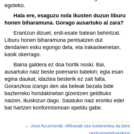
egoteko.
Hala ere, esaguzu nola ikusten duzun liburu
honen biharamuna. Gorago ausartuko al zara?
Erantzun dizuet, erdi-esate batean behintzat.
Liburu honen biharamuna pentsatzen dut
dendarien esku egongo dela, eta irakasleenetan,
kasik okerrago.
Baina galdera ez doa hortik noski. Bai,
ausartuko naiz beste poemario batekin; egia esan
egina daukat, idaztea besterik ez zait falta.
Goranzkoa izango den ala beleak bezala bide
bazterreko hondakinetan gizentzen geldituko
naizen, ikuskizun dago. Saiatuko naiz eroriko eder
bat hartzen konformismoan epeldu gabe.
← Joxe Azurmendi: «Mirande oso koherentea da bere
pentsamenduarekin»