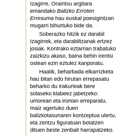
Izagirre. Oraintsu argitara
emandako
Balizko Erroten
Erresuma
hau euskal poesigintzan
mugarri bihurtuko bide da.
Soberazko hitzik ez darabil
Izagirrek, eta darabiltzanak ertzez
josiak. Kontrako eztarrian trabatuko
zaizkizu akaso, baina behin irentsi
ostean ezin eztulez kanporatu.
Haatik, beharbada elkarrizketa
hau bitan edo hirutan errepasatu
beharko du irakurleak bere
solaseko klabeez jabetzeko:
umorean eta ironian erreparatu,
maiz agertuko duen
balizkotasunaren kontzeptua ulertu,
eta zentzu figuratuan botatzen
dituen beste zenbait harrapatzeko.