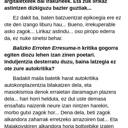
argitaletxeek bai irakurleek. Eta zuk lirikaz
astintzen dizkiguzu bazter guztiak...
Ez dakit ba, baten batzuentzat epikoegia ere ez
ote den izango liburu hau... Bueno, irrekuperable
asko zagok... Lirikaz astindu... oso piropo ederra
da, ez nuke sinetsi behar.
Balizko Erroten Erresuma-
n kritika gogorra
egiten diozu lehen izan zinen poetari.
Induljentzia desterratu duzu, baina latzegia ez
ote zure autokritika?
Badakit maila batetik harat autokritika
autokonplazentzia bilakatzen dela, eta
masokismoa denok erraietan daramagun plazera
dela... hari horri helduta, ez dut uste demasa
ensañatu naizenik neure izan nintzen harekin,
morbo gutxi zagok hor... Dena dela, beti zagok
alkandora zaharrak erretzeko arrazoiren bat... Eta
Maiakovskiren alkandora horia boltxebike izaten