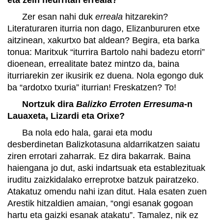
Zer esan nahi duk
erreala
hitzarekin?
Literaturaren iturria non dago, Elizanbururen etxe
aitzinean, xakurtxo bat aldean? Begira, eta barka
tonua: Maritxuk “iturrira Bartolo nahi badezu etorri”
dioenean, errealitate batez mintzo da, baina
iturriarekin zer ikusirik ez duena. Nola egongo duk
ba “ardotxo txuria” iturrian! Freskatzen? To!
Nortzuk dira
Balizko Erroten Erresuma
-n
Lauaxeta, Lizardi eta Orixe?
Ba nola edo hala, garai eta modu
desberdinetan Balizkotasuna aldarrikatzen saiatu
ziren errotari zaharrak. Ez dira bakarrak. Baina
haiengana jo dut, aski indartsuak eta establezituak
iruditu zaizkidalako erreprotxe batzuk pairatzeko.
Atakatuz omendu nahi izan ditut. Hala esaten zuen
Arestik hitzaldien amaian, “ongi esanak gogoan
hartu eta gaizki esanak atakatu”. Tamalez, nik ez