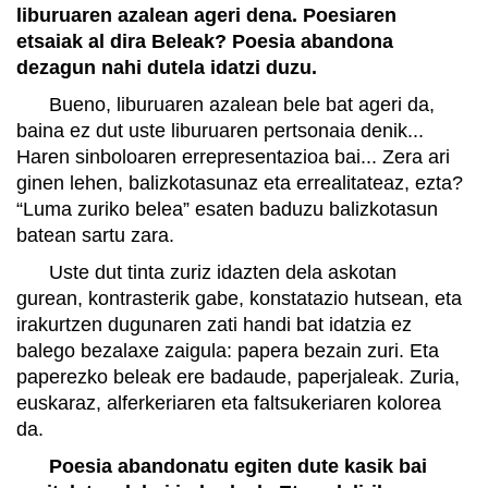
liburuaren azalean ageri dena. Poesiaren
etsaiak al dira Beleak? Poesia abandona
dezagun nahi dutela idatzi duzu.
Bueno, liburuaren azalean bele bat ageri da,
baina ez dut uste liburuaren pertsonaia denik...
Haren sinboloaren errepresentazioa bai... Zera ari
ginen lehen, balizkotasunaz eta errealitateaz, ezta?
“Luma zuriko belea” esaten baduzu balizkotasun
batean sartu zara.
Uste dut tinta zuriz idazten dela askotan
gurean, kontrasterik gabe, konstatazio hutsean, eta
irakurtzen dugunaren zati handi bat idatzia ez
balego bezalaxe zaigula: papera bezain zuri. Eta
paperezko beleak ere badaude, paperjaleak. Zuria,
euskaraz, alferkeriaren eta faltsukeriaren kolorea
da.
Poesia abandonatu egiten dute kasik bai