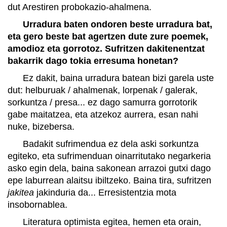
dut Arestiren probokazio-ahalmena.
Urradura baten ondoren beste urradura bat,
eta gero beste bat agertzen dute zure poemek,
amodioz eta gorrotoz. Sufritzen dakitenentzat
bakarrik dago tokia erresuma honetan?
Ez dakit, baina urradura batean bizi garela uste
dut: helburuak / ahalmenak, lorpenak / galerak,
sorkuntza / presa... ez dago samurra gorrotorik
gabe maitatzea, eta atzekoz aurrera, esan nahi
nuke, bizebersa.
Badakit sufrimendua ez dela aski sorkuntza
egiteko, eta sufrimenduan oinarritutako negarkeria
asko egin dela, baina sakonean arrazoi gutxi dago
epe laburrean alaitsu ibiltzeko. Baina tira, sufritzen
jakitea
jakinduria da... Erresistentzia mota
insobornablea.
Literatura optimista egitea, hemen eta orain,