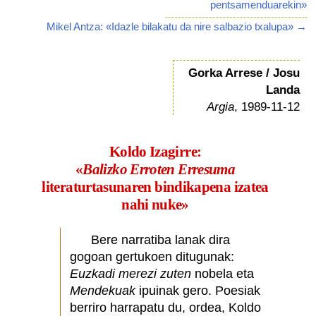
pentsamenduarekin»
Mikel Antza: «Idazle bilakatu da nire salbazio txalupa» →
Gorka Arrese / Josu
Landa
Argia
, 1989-11-12
Koldo Izagirre:
«
Balizko Erroten Erresuma
literaturtasunaren bindikapena izatea
nahi nuke»
Bere narratiba lanak dira
gogoan gertukoen ditugunak:
Euzkadi merezi zuten
nobela eta
Mendekuak
ipuinak gero. Poesiak
berriro harrapatu du, ordea, Koldo