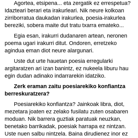
Agortea, etsipena... eta zergatik ez errespetua?
Idazteari berari eta irakurleari. Nik neure kolkoan
zirriborratua daukadan irakurlea, poesia-irakurlea
bereziki, sobera maite dut tratu txarra emateko...
Egia esan, irakurri dudanaren artean, neronen
poema ugari irakurri ditut. Ondoren, erretzeko
agindua eman diot neure alargunari.
Uste dut urte hauetan poesia erregularki
argitaratzen ari izan banintz, ez nukeela liburu hau
egin dudan adinako indarrarekin idatziko.
Zerk eraman zaitu poesiarekiko konfiantza
berreskuratzera?
Poesiarekiko konfiantza? Jainkoak libra, diot,
mezetara joaten ez zelako fusilatu zuten osabaren
moduan. Nik barrera guztiak paratuak neuzkan,
benetako barrikadak, poesiak harrapa ez nintzan.
Uste nuen salbu nintzela. Baina dirudienez inor ez