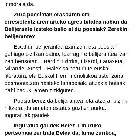
inmorala da.
Zure poesietan erasoaren eta
erresistentziaren arteko agresibitatea nabari da.
Belijerante izateko balio al du poesiak? Zerekin
belijerante?
Etxahun belijerantea izan zen, eta poesian
gehiago bizitzan baino; Iparragirre belijerantea izan
zen bertsotan... Berdin Txirrita, Lizardi, Lauaxeta,
Mirande, Aresti... Haiek salbatu dute euskal
literatura, eta Euskal Herri monolitikoa uste izana
desmontatzen hasteko lanabesak, aitzakia hutsak
nahi baduk, eman zizkiguten...
Poesia berez da belijerantea lotaratzera, bizirik
hiltzera, daramaten estatus guztien aurka.
Inguratuak gaudek.
Inguratua gaudek Belez. Liburuko
pertsonaia zentrala Belea da, luma zurikoa,