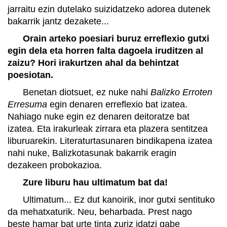
jarraitu ezin dutelako suizidatzeko adorea dutenek
bakarrik jantz dezakete...
Orain arteko poesiari buruz erreflexio gutxi
egin dela eta horren falta dagoela iruditzen al
zaizu? Hori irakurtzen ahal da behintzat
poesiotan.
Benetan diotsuet, ez nuke nahi
Balizko Erroten
Erresuma
egin denaren erreflexio bat izatea.
Nahiago nuke egin ez denaren deitoratze bat
izatea. Eta irakurleak zirrara eta plazera sentitzea
liburuarekin. Literaturtasunaren bindikapena izatea
nahi nuke, Balizkotasunak bakarrik eragin
dezakeen probokazioa.
Zure liburu hau ultimatum bat da!
Ultimatum... Ez dut kanoirik, inor gutxi sentituko
da mehatxaturik. Neu, beharbada. Prest nago
beste hamar bat urte tinta zuriz idatzi gabe