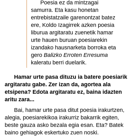
Poesia ez da mintzagai
samurra. Eta kasu honetan
entrebistatzaile garenontzat batez
ere, Koldo Izagirrek azken poesia
liburua argitaratu zuenetik hamar
urte hauen buruan poesiarekin
izandako hausnarketa borroka eta
gero
Balizko Erroten Erresuma
kaleratu berri duelarik.
Hamar urte pasa dituzu ia batere poesiarik
argitaratu gabe. Zer izan da, agortea ala
etsipena? Edota argitaratu ez, baina idazten
aritu zara...
Bai, hamar urte pasa ditut poesia irakurtzen,
alegia, poesiarekikoa irakurriz bakarrik egiten,
beste gauza asko bezala egia esan. Eta? Batek
baino gehiagok eskertuko zuen noski.