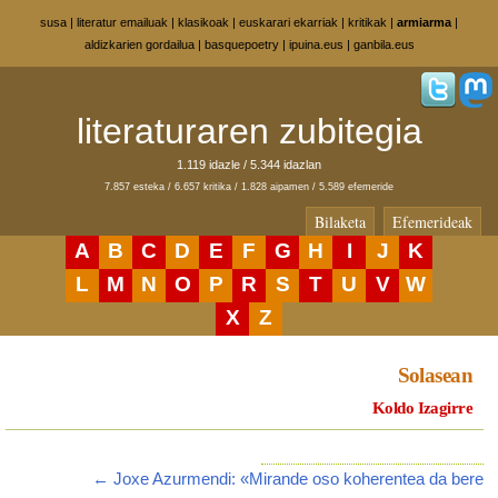
susa
|
literatur emailuak
|
klasikoak
|
euskarari ekarriak
|
kritikak
|
armiarma
|
aldizkarien gordailua
|
basquepoetry
|
ipuina.eus
|
ganbila.eus
literaturaren zubitegia
1.119 idazle / 5.344 idazlan
7.857 esteka / 6.657 kritika / 1.828 aipamen / 5.589 efemeride
Bilaketa
Efemerideak
A
B
C
D
E
F
G
H
I
J
K
L
M
N
O
P
R
S
T
U
V
W
X
Z
Solasean
Koldo Izagirre
← Joxe Azurmendi: «Mirande oso koherentea da bere