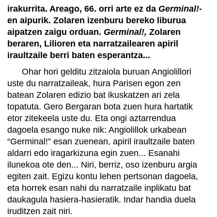
irakurrita. Areago, 66. orri arte ez da
Germinal!-
en aipurik. Zolaren izenburu bereko liburua
aipatzen zaigu orduan.
Germinal!,
Zolaren
beraren, Lilioren eta narratzailearen apiril
iraultzaile berri baten esperantza...
Ohar hori gelditu zitzaiola buruan Angiolillori
uste du narratzaileak, hura Parisen egon zen
batean Zolaren edizio bat ikuskatzen ari zela
topatuta. Gero Bergaran bota zuen hura hartatik
etor zitekeela uste du. Eta ongi aztarrendua
dagoela esango nuke nik: Angiolillok urkabean
“Germinal!” esan zuenean, apiril iraultzaile baten
aldarri edo iragarkizuna egin zuen... Esanahi
ilunekoa ote den... Niri, berriz, oso izenburu argia
egiten zait. Egizu kontu lehen pertsonan dagoela,
eta horrek esan nahi du narratzaile inplikatu bat
daukagula hasiera-hasieratik. Indar handia duela
iruditzen zait niri.