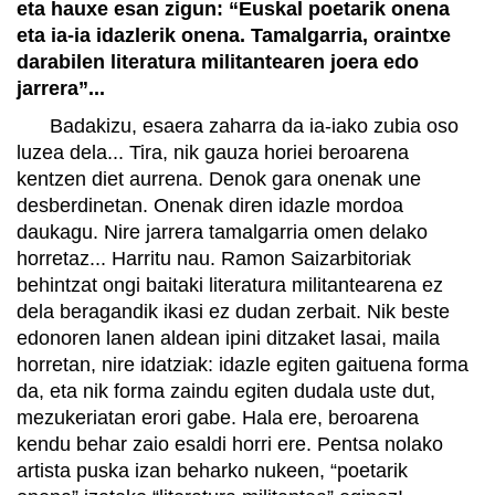
eta hauxe esan zigun: “Euskal poetarik onena
eta ia-ia idazlerik onena. Tamalgarria, oraintxe
darabilen literatura militantearen joera edo
jarrera”...
Badakizu, esaera zaharra da ia-iako zubia oso
luzea dela... Tira, nik gauza horiei beroarena
kentzen diet aurrena. Denok gara onenak une
desberdinetan. Onenak diren idazle mordoa
daukagu. Nire jarrera tamalgarria omen delako
horretaz... Harritu nau. Ramon Saizarbitoriak
behintzat ongi baitaki literatura militantearena ez
dela beragandik ikasi ez dudan zerbait. Nik beste
edonoren lanen aldean ipini ditzaket lasai, maila
horretan, nire idatziak: idazle egiten gaituena forma
da, eta nik forma zaindu egiten dudala uste dut,
mezukeriatan erori gabe. Hala ere, beroarena
kendu behar zaio esaldi horri ere. Pentsa nolako
artista puska izan beharko nukeen, “poetarik