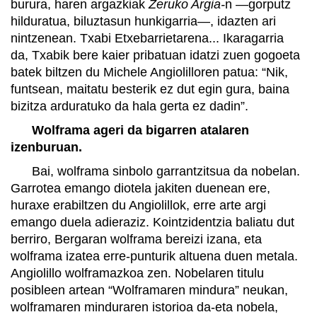
burura, haren argazkiak
Zeruko Argia-
n —gorputz
hilduratua, biluztasun hunkigarria—, idazten ari
nintzenean. Txabi Etxebarrietarena... Ikaragarria
da, Txabik bere kaier pribatuan idatzi zuen gogoeta
batek biltzen du Michele Angiolilloren patua: “Nik,
funtsean, maitatu besterik ez dut egin gura, baina
bizitza arduratuko da hala gerta ez dadin”.
Wolframa ageri da bigarren atalaren
izenburuan.
Bai, wolframa sinbolo garrantzitsua da nobelan.
Garrotea emango diotela jakiten duenean ere,
huraxe erabiltzen du Angiolillok, erre arte argi
emango duela adieraziz. Kointzidentzia baliatu dut
berriro, Bergaran wolframa bereizi izana, eta
wolframa izatea erre-punturik altuena duen metala.
Angiolillo wolframazkoa zen. Nobelaren titulu
posibleen artean “Wolframaren mindura” neukan,
wolframaren minduraren istorioa da-eta nobela,