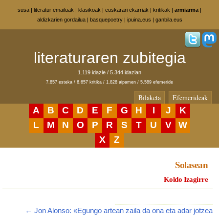
susa
|
literatur emailuak
|
klasikoak
|
euskarari ekarriak
|
kritikak
|
armiarma
|
aldizkarien gordailua
|
basquepoetry
|
ipuina.eus
|
ganbila.eus
literaturaren zubitegia
1.119 idazle / 5.344 idazlan
7.857 esteka / 6.657 kritika / 1.828 aipamen / 5.589 efemeride
Bilaketa
Efemerideak
A
B
C
D
E
F
G
H
I
J
K
L
M
N
O
P
R
S
T
U
V
W
X
Z
Solasean
Koldo Izagirre
← Jon Alonso: «Egungo artean zaila da ona eta adar jotzea