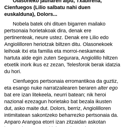
Olasoneko jaunaren aipu, Txabirena,
Cienfuegos (Lilio salbatu nahi duen
euskalduna), Dolors...
Nobela batek ohi dituen bigarren mailako
pertsonaia horietakoak dira, denak ere
pertinenteak, neure ustez. Denak ere Lilio edo
Angiolilloren heriotzak biltzen ditu. Olasonekoek
leihoak itxi eta familia eta morroi-neskameak
hartuta alde egin zuten Segurara, Angiolillo hiltzen
etxetik inork ikus ez zezan, Telesforok berak idatzia
du hori.
Cienfuegos pertsonaia erromantikoa da guztiz,
eta esango nuke narratzailearen beraren
alter ego
bat ere izan litekeela, neurri batean; nik heroi
nazional ezezagun horietako bat bezala ikusten
dut, asko maite dut. Dolors, berriz, Angiolilloren
intimitatean sakontzeko beharrezko pertsonaia da.
Anparo Arangoa etorri izan zitzaidan askotan