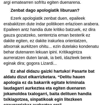
argi ematearren sofritu egiten duenarena.
Zenbat dago apologiatik liburuan?
Ezerk apologiatik zenbat duen, epaileek
erabakitzen dute indar politikoen erlazioen arabera.
Epaileen antz handia dute kritiko batzuek, ez dira
gauza gozatzeko, sententzia eman besterik ez
dakite egiten, ez dakite irakurlea orientatzen,
altxorrak aurkitzen ohitu... ezin dutelako kondenatu
behar dutenaren lekuan ipini. Kritikagintza
aurreratzen duten lanak, ia beti, idazleek berek
eginak dira; gogora Lizardi...
Ez ahal didazu gaizki hartuko!
Pasarte bat
aldatu dizut elkarrizketara. “Delitu hauen
apologia ez da bakarrik egitate kriminala
laudagarri aurkeztea eta egiten duenaren
jokamoldea txalogarri, baita delituen handia
txikiagotzea, sinpatikoak egin litezkeen
ezaugarriakaz aurkeztea ere”.