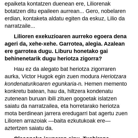
epaiketa kontatzen duenean ere, Liliorenak
botatzen ditu epaileen aurrean... Gero, nobelaren
erdian, kontaketa aldatu egiten da eskuz, Lilio da
narratzaile...
Lilioren exekuzioaren aurreko egoera dena
ageri da, xehe-xehe. Garrotea, alegia. Azalean
ere garrotea dugu. Liburu honetako gai
behinenetarik dugu heriotza zigorra?
Hau ez da alegato bat heriotza zigorraren
aurka, Victor Hugok egin zuen modura
Heriotzara
kondenaturikoaren egunkaria
-n
.
Hemen memento
konkretu batean, hau da, hiltzera kondenatu
zutenean buruan ibili zituen gogoetak islatzen
saiatu da narratzailea, eta horretarako heriotza
mota berdinean jarrera eredugarri bat agertu zuen
Lilioren arrazoiak —baita ezkutukoak ere—
aztertzen saiatu da.