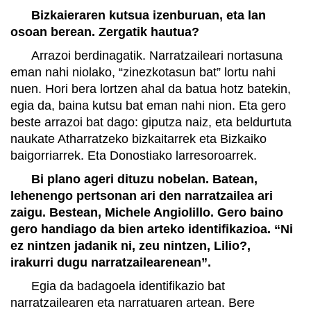
Bizkaieraren kutsua izenburuan, eta lan
osoan berean. Zergatik hautua?
Arrazoi berdinagatik. Narratzaileari nortasuna
eman nahi niolako, “zinezkotasun bat” lortu nahi
nuen. Hori bera lortzen ahal da batua hotz batekin,
egia da, baina kutsu bat eman nahi nion. Eta gero
beste arrazoi bat dago: giputza naiz, eta beldurtuta
naukate Atharratzeko bizkaitarrek eta Bizkaiko
baigorriarrek. Eta Donostiako larresoroarrek.
Bi plano ageri dituzu nobelan. Batean,
lehenengo pertsonan ari den narratzailea ari
zaigu. Bestean, Michele Angiolillo. Gero baino
gero handiago da bien arteko identifikazioa. “Ni
ez nintzen jadanik ni, zeu nintzen, Lilio?,
irakurri dugu narratzailearenean”.
Egia da badagoela identifikazio bat
narratzailearen eta narratuaren artean. Bere