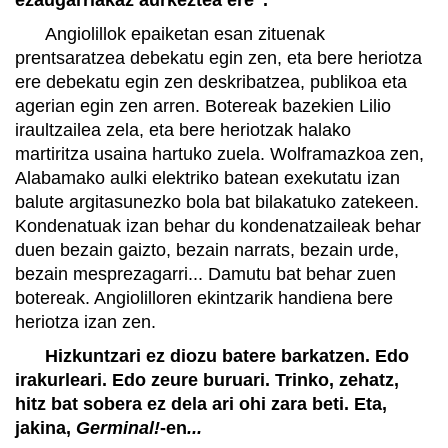
Angiolillok epaiketan esan zituenak
prentsaratzea debekatu egin zen, eta bere heriotza
ere debekatu egin zen deskribatzea, publikoa eta
agerian egin zen arren. Botereak bazekien Lilio
iraultzailea zela, eta bere heriotzak halako
martiritza usaina hartuko zuela. Wolframazkoa zen,
Alabamako aulki elektriko batean exekutatu izan
balute argitasunezko bola bat bilakatuko zatekeen.
Kondenatuak izan behar du kondenatzaileak behar
duen bezain gaizto, bezain narrats, bezain urde,
bezain mesprezagarri... Damutu bat behar zuen
botereak. Angiolilloren ekintzarik handiena bere
heriotza izan zen.
Hizkuntzari ez diozu batere barkatzen. Edo
irakurleari. Edo zeure buruari. Trinko, zehatz,
hitz bat sobera ez dela ari ohi zara beti. Eta,
jakina,
Germinal!
-en
...