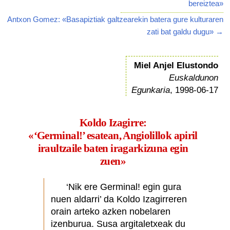
bereiztea»
Antxon Gomez: «Basapiztiak galtzearekin batera gure kulturaren
zati bat galdu dugu» →
Miel Anjel Elustondo
Euskaldunon
Egunkaria
, 1998-06-17
Koldo Izagirre:
«‘Germinal!’ esatean, Angiolillok apiril
iraultzaile baten iragarkizuna egin
zuen»
‘Nik ere Germinal! egin gura
nuen aldarri’ da Koldo Izagirreren
orain arteko azken nobelaren
izenburua. Susa argitaletxeak du