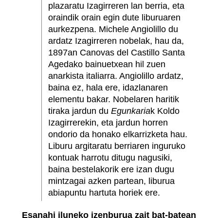
plazaratu Izagirreren lan berria, eta
oraindik orain egin dute liburuaren
aurkezpena. Michele Angiolillo du
ardatz Izagirreren nobelak, hau da,
1897an Canovas del Castillo Santa
Agedako bainuetxean hil zuen
anarkista italiarra. Angiolillo ardatz,
baina ez, hala ere, idazlanaren
elementu bakar. Nobelaren haritik
tiraka jardun du
Egunkaria
k Koldo
Izagirrerekin, eta jardun horren
ondorio da honako elkarrizketa hau.
Liburu argitaratu berriaren inguruko
kontuak harrotu ditugu nagusiki,
baina bestelakorik ere izan dugu
mintzagai azken partean, liburua
abiapuntu hartuta horiek ere.
Esanahi iluneko izenburua zait bat-batean