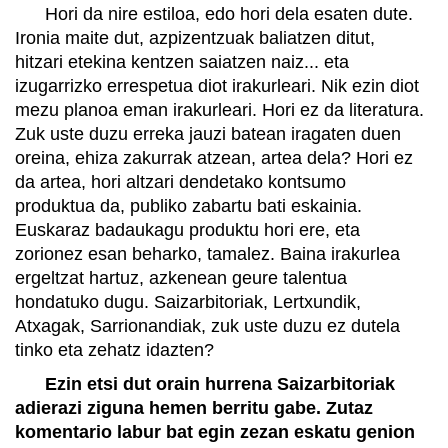
Hori da nire estiloa, edo hori dela esaten dute.
Ironia maite dut, azpizentzuak baliatzen ditut,
hitzari etekina kentzen saiatzen naiz... eta
izugarrizko errespetua diot irakurleari. Nik ezin diot
mezu planoa eman irakurleari. Hori ez da literatura.
Zuk uste duzu erreka jauzi batean iragaten duen
oreina, ehiza zakurrak atzean, artea dela? Hori ez
da artea, hori altzari dendetako kontsumo
produktua da, publiko zabartu bati eskainia.
Euskaraz badaukagu produktu hori ere, eta
zorionez esan beharko, tamalez. Baina irakurlea
ergeltzat hartuz, azkenean geure talentua
hondatuko dugu. Saizarbitoriak, Lertxundik,
Atxagak, Sarrionandiak, zuk uste duzu ez dutela
tinko eta zehatz idazten?
Ezin etsi dut orain hurrena
Saizarbitoriak
adierazi ziguna hemen berritu gabe. Zutaz
komentario labur bat egin zezan eskatu genion