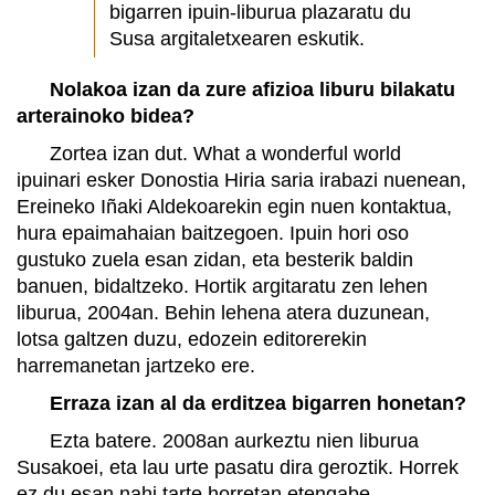
bigarren ipuin-liburua plazaratu du
Susa argitaletxearen eskutik.
Nolakoa izan da zure afizioa liburu bilakatu
arterainoko bidea?
Zortea izan dut. What a wonderful world
ipuinari esker Donostia Hiria saria irabazi nuenean,
Ereineko Iñaki Aldekoarekin egin nuen kontaktua,
hura epaimahaian baitzegoen. Ipuin hori oso
gustuko zuela esan zidan, eta besterik baldin
banuen, bidaltzeko. Hortik argitaratu zen lehen
liburua, 2004an. Behin lehena atera duzunean,
lotsa galtzen duzu, edozein editorerekin
harremanetan jartzeko ere.
Erraza izan al da erditzea bigarren honetan?
Ezta batere. 2008an aurkeztu nien liburua
Susakoei, eta lau urte pasatu dira geroztik. Horrek
ez du esan nahi tarte horretan etengabe