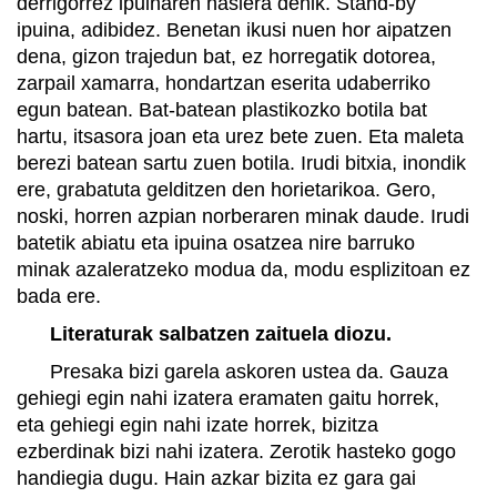
derrigorrez ipuinaren hasiera denik. Stand-by
ipuina, adibidez. Benetan ikusi nuen hor aipatzen
dena, gizon trajedun bat, ez horregatik dotorea,
zarpail xamarra, hondartzan eserita udaberriko
egun batean. Bat-batean plastikozko botila bat
hartu, itsasora joan eta urez bete zuen. Eta maleta
berezi batean sartu zuen botila. Irudi bitxia, inondik
ere, grabatuta gelditzen den horietarikoa. Gero,
noski, horren azpian norberaren minak daude. Irudi
batetik abiatu eta ipuina osatzea nire barruko
minak azaleratzeko modua da, modu esplizitoan ez
bada ere.
Literaturak salbatzen zaituela diozu.
Presaka bizi garela askoren ustea da. Gauza
gehiegi egin nahi izatera eramaten gaitu horrek,
eta gehiegi egin nahi izate horrek, bizitza
ezberdinak bizi nahi izatera. Zerotik hasteko gogo
handiegia dugu. Hain azkar bizita ez gara gai