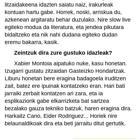
litzaidakeena idazten saiatu naiz, irakurleak
kontuan hartu gabe. Horrek, noski, arriskua du,
azkenean argitaratu behar duzulako. Nire slow live
egiteko modua da literatura, eta jendea pikutara
bidaltzeko eta nik nahi dudana egiteko dudan
eremu bakarra, kasik.
Zeintzuk dira zure gustuko idazleak?
Xabier Montoia aipatuko nuke, kasu honetan.
Izugarri gustatu zitzaidan Gasteizko Hondartzak.
Liburu honetan bere eragina badagoela iruditzen
zait, batez ere ipuinak kontatzeko eran. Hari bati
jarraiki zerbait kontatzen ari zara, eta ia
esplikaziorik gabe elkarrizketa bat sartzea
bezalako gauza tekniko batzuk, haren eragina dira.
Harkaitz Cano, Eider Rodriguez... Horiek nire
belaunaldikoak dira eta beti jarraitu ditut gertutik.