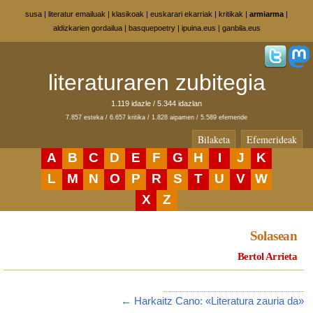
susa
|
literatur emailuak
|
klasikoak
|
euskarari ekarriak
|
kritikak
|
armiarma
|
aldizkarien gordailua
|
basquepoetry
|
ipuina.eus
|
ganbila.eus
literaturaren zubitegia
1.119 idazle / 5.344 idazlan
7.857 esteka / 6.657 kritika / 1.828 aipamen / 5.589 efemeride
Bilaketa
Efemerideak
A
B
C
D
E
F
G
H
I
J
K
L
M
N
O
P
R
S
T
U
V
W
X
Z
Solasean
Bertol Arrieta
← Harkaitz Cano: «Literatura zauria da»