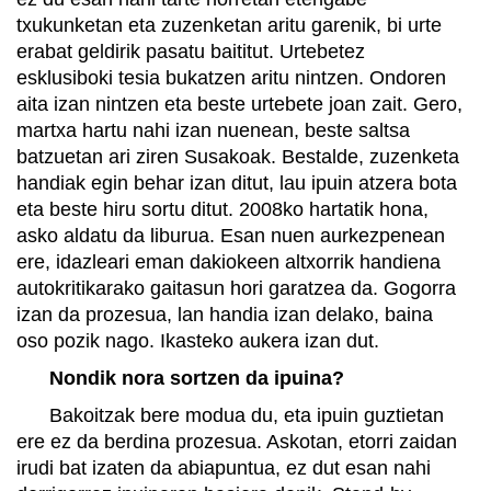
txukunketan eta zuzenketan aritu garenik, bi urte
erabat geldirik pasatu baititut. Urtebetez
esklusiboki tesia bukatzen aritu nintzen. Ondoren
aita izan nintzen eta beste urtebete joan zait. Gero,
martxa hartu nahi izan nuenean, beste saltsa
batzuetan ari ziren Susakoak. Bestalde, zuzenketa
handiak egin behar izan ditut, lau ipuin atzera bota
eta beste hiru sortu ditut. 2008ko hartatik hona,
asko aldatu da liburua. Esan nuen aurkezpenean
ere, idazleari eman dakiokeen altxorrik handiena
autokritikarako gaitasun hori garatzea da. Gogorra
izan da prozesua, lan handia izan delako, baina
oso pozik nago. Ikasteko aukera izan dut.
Nondik nora sortzen da ipuina?
Bakoitzak bere modua du, eta ipuin guztietan
ere ez da berdina prozesua. Askotan, etorri zaidan
irudi bat izaten da abiapuntua, ez dut esan nahi