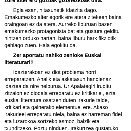
zure alter ero guztiak gizonezkoak dira.
Egia esan, nitasunetik idatzita dago.
Emakumezko alter egorik ere atera zitekeen baina
oraingoan ez da atera. Aurreko liburuan bazen
emakumezko protagonista bat eta gustura gelditu
nintzen orduko hartan, baina liburu hark fikziotik
gehiago zuen. Hala egokitu da.
Zer aportatu nahiko zenioke Euskal
literaturari?
Idazterakoan ez diot problema horri
erreparatzen. Ahalik eta askatasun handienaz
idaztea da nire helburua. Ur Apalategiri iruditu
zitzaion ez diodala erreparatu ez kritikariei, ezta
euskal literatura osatzen duten irakurle talde,
kritikari eta gainerako elementuei ere. Akaso
irakurleei erreparatu niela, baina ez harreman fidel
eta luzarokoa sortzeko asmoz, baizik eta
txunditzeko. Poztu ninduen. Irakurtzea gustatuko