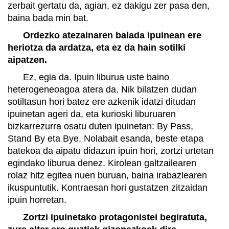
zerbait gertatu da, agian, ez dakigu zer pasa den,
baina bada min bat.
Ordezko atezainaren balada ipuinean ere
heriotza da ardatza, eta ez da hain sotilki
aipatzen.
Ez, egia da. Ipuin liburua uste baino
heterogeneoagoa atera da. Nik bilatzen dudan
sotiltasun hori batez ere azkenik idatzi ditudan
ipuinetan ageri da, eta kurioski liburuaren
bizkarrezurra osatu duten ipuinetan: By Pass,
Stand By eta Bye. Nolabait esanda, beste etapa
batekoa da aipatu didazun ipuin hori, zortzi urtetan
egindako liburua denez. Kirolean galtzailearen
rolaz hitz egitea nuen buruan, baina irabazlearen
ikuspuntutik. Kontraesan hori gustatzen zitzaidan
ipuin horretan.
Zortzi ipuinetako protagonistei begiratuta,