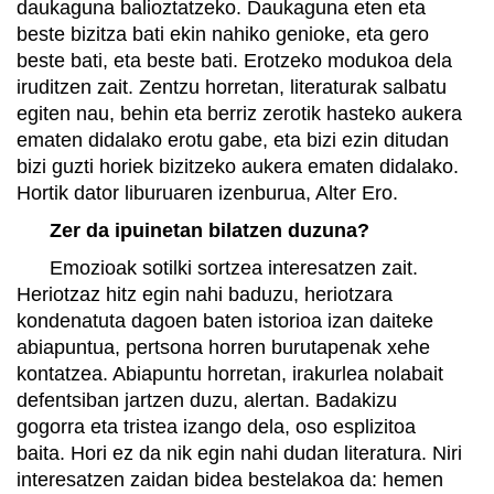
daukaguna balioztatzeko. Daukaguna eten eta
beste bizitza bati ekin nahiko genioke, eta gero
beste bati, eta beste bati. Erotzeko modukoa dela
iruditzen zait. Zentzu horretan, literaturak salbatu
egiten nau, behin eta berriz zerotik hasteko aukera
ematen didalako erotu gabe, eta bizi ezin ditudan
bizi guzti horiek bizitzeko aukera ematen didalako.
Hortik dator liburuaren izenburua, Alter Ero.
Zer da ipuinetan bilatzen duzuna?
Emozioak sotilki sortzea interesatzen zait.
Heriotzaz hitz egin nahi baduzu, heriotzara
kondenatuta dagoen baten istorioa izan daiteke
abiapuntua, pertsona horren burutapenak xehe
kontatzea. Abiapuntu horretan, irakurlea nolabait
defentsiban jartzen duzu, alertan. Badakizu
gogorra eta tristea izango dela, oso esplizitoa
baita. Hori ez da nik egin nahi dudan literatura. Niri
interesatzen zaidan bidea bestelakoa da: hemen