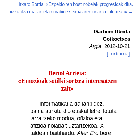
Itxaro Borda: «Ezpeldoiren bost nobelak progresioak dira,
hizkuntza mailan eta norabide sexualaren onartze alorrean» →
Garbine Ubeda
Goikoetxea
Argia
, 2012-10-21
[iturburua]
Bertol Arrieta:
«Emozioak sotilki sortzea interesatzen
zait»
Informatikaria da lanbidez,
baina aurkitu dio euskal letrei lotuta
jarraitzeko modua, ofizioa eta
afizioa nolabait uztartzekoa, X
taldean baitihardu.
Alter Ero
bere