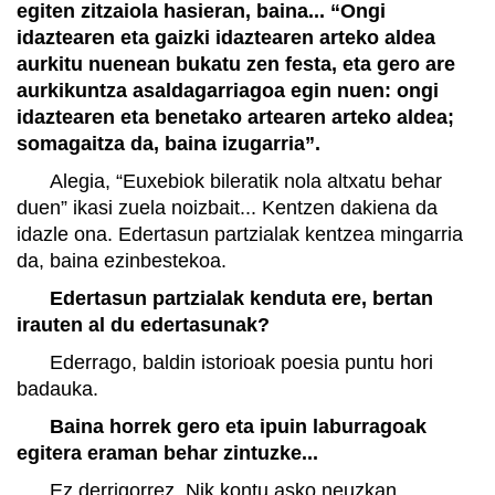
egiten zitzaiola hasieran, baina... “Ongi
idaztearen eta gaizki idaztearen arteko aldea
aurkitu nuenean bukatu zen festa, eta gero are
aurkikuntza asaldagarriagoa egin nuen: ongi
idaztearen eta benetako artearen arteko aldea;
somagaitza da, baina izugarria”.
Alegia, “Euxebiok bileratik nola altxatu behar
duen” ikasi zuela noizbait... Kentzen dakiena da
idazle ona. Edertasun partzialak kentzea mingarria
da, baina ezinbestekoa.
Edertasun partzialak kenduta ere, bertan
irauten al du edertasunak?
Ederrago, baldin istorioak poesia puntu hori
badauka.
Baina horrek gero eta ipuin laburragoak
egitera eraman behar zintuzke...
Ez derrigorrez. Nik kontu asko neuzkan