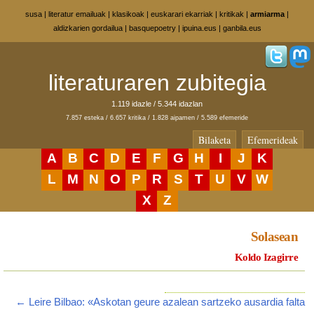
susa
|
literatur emailuak
|
klasikoak
|
euskarari ekarriak
|
kritikak
|
armiarma
|
aldizkarien gordailua
|
basquepoetry
|
ipuina.eus
|
ganbila.eus
literaturaren zubitegia
1.119 idazle / 5.344 idazlan
7.857 esteka / 6.657 kritika / 1.828 aipamen / 5.589 efemeride
Bilaketa
Efemerideak
A
B
C
D
E
F
G
H
I
J
K
L
M
N
O
P
R
S
T
U
V
W
X
Z
Solasean
Koldo Izagirre
← Leire Bilbao: «Askotan geure azalean sartzeko ausardia falta