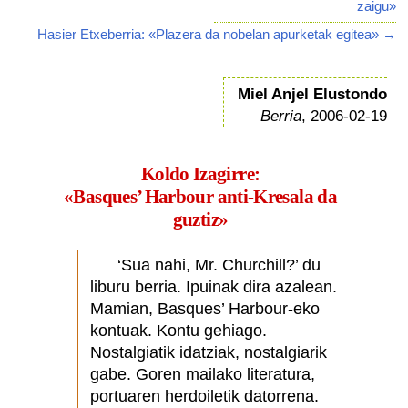
zaigu»
Hasier Etxeberria: «Plazera da nobelan apurketak egitea» →
Miel Anjel Elustondo
Berria
, 2006-02-19
Koldo Izagirre:
«Basques’ Harbour anti-Kresala da
guztiz»
‘Sua nahi, Mr. Churchill?’ du
liburu berria. Ipuinak dira azalean.
Mamian, Basques’ Harbour-eko
kontuak. Kontu gehiago.
Nostalgiatik idatziak, nostalgiarik
gabe. Goren mailako literatura,
portuaren herdoiletik datorrena.