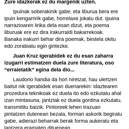
Zure idazkerak ez du margenik uzten.
Ipuinak soberakinik gabe, eta liburua bera ere
ipuin kengarririk gabe, horrelaxe jokatu dut. Ipuina
narrazioaren lirika dela esan dizut, eta poema
liburuak ere ez dira irakurraldi bakarrekoak.
Banaka irakurri behar dira poemak, bestela okitu
edo zorabiatu egin gintezke.
Juan Kruz Igerabidek ez du esan zaharra
izugarri estimatzen duela zure literatura, oso
“erraietatik” egina dela dio...
Laudorio handia da hori niretzat, hau ulertzen
baitut nik Igerabidek esan duenarekin: idaztearen
prozedura teknikoak ez duela ito edo ezkutatu ahal
izan mintasuna, jantziak ez duela gordina ezkutatu,
transmititu baizik. Pintoreek lehen trazuan
pintatzen dutenean bezala, formari askorik begiratu
gabe, adierazi beharrak berak forma aukeratu eta
lantzera eramaten dituenean.