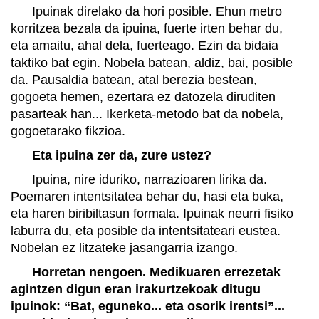
Ipuinak direlako da hori posible. Ehun metro
korritzea bezala da ipuina, fuerte irten behar du,
eta amaitu, ahal dela, fuerteago. Ezin da bidaia
taktiko bat egin. Nobela batean, aldiz, bai, posible
da. Pausaldia batean, atal berezia bestean,
gogoeta hemen, ezertara ez datozela diruditen
pasarteak han... Ikerketa-metodo bat da nobela,
gogoetarako fikzioa.
Eta ipuina zer da, zure ustez?
Ipuina, nire iduriko, narrazioaren lirika da.
Poemaren intentsitatea behar du, hasi eta buka,
eta haren biribiltasun formala. Ipuinak neurri fisiko
laburra du, eta posible da intentsitateari eustea.
Nobelan ez litzateke jasangarria izango.
Horretan nengoen. Medikuaren errezetak
agintzen digun eran irakurtzekoak ditugu
ipuinok: “Bat, eguneko... eta osorik irentsi”...