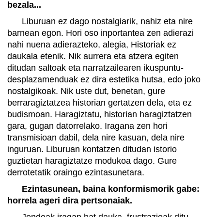
bezala...
Liburuan ez dago nostalgiarik, nahiz eta nire
barnean egon. Hori oso inportantea zen adierazi
nahi nuena adierazteko, alegia, Historiak ez
daukala etenik. Nik aurrera eta atzera egiten
ditudan saltoak eta narratzailearen ikuspuntu-
desplazamenduak ez dira estetika hutsa, edo joko
nostalgikoak. Nik uste dut, benetan, gure
berraragiztatzea historian gertatzen dela, eta ez
budismoan. Haragiztatu, historian haragiztatzen
gara, gugan datorrelako. Iragana zen hori
transmisioan dabil, dela nire kasuan, dela nire
inguruan. Liburuan kontatzen ditudan istorio
guztietan haragiztatze modukoa dago. Gure
derrotetatik oraingo ezintasunetara.
Ezintasunean, baina konformismorik gabe:
horrela ageri dira pertsonaiak.
Jendeak iragan bat dauka, frustrazioak ditu,