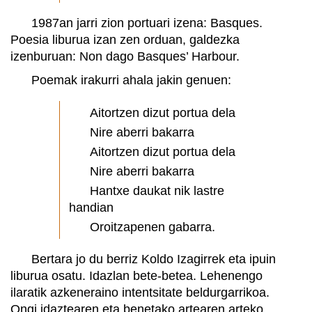
1987an jarri zion portuari izena: Basques.
Poesia liburua izan zen orduan, galdezka
izenburuan: Non dago Basques’ Harbour.
Poemak irakurri ahala jakin genuen:
Aitortzen dizut portua dela
Nire aberri bakarra
Aitortzen dizut portua dela
Nire aberri bakarra
Hantxe daukat nik lastre
handian
Oroitzapenen gabarra.
Bertara jo du berriz Koldo Izagirrek eta ipuin
liburua osatu. Idazlan bete-betea. Lehenengo
ilaratik azkeneraino intentsitate beldurgarrikoa.
Ongi idaztearen eta benetako artearen arteko