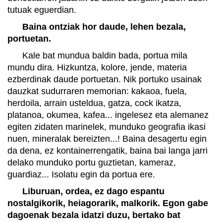
tutuak eguerdian.
Baina ontziak hor daude, lehen bezala,
portuetan.
Kale bat mundua baldin bada, portua mila
mundu dira. Hizkuntza, kolore, jende, materia
ezberdinak daude portuetan. Nik portuko usainak
dauzkat sudurraren memorian: kakaoa, fuela,
herdoila, arrain usteldua, gatza, cock ikatza,
platanoa, okumea, kafea... ingelesez eta alemanez
egiten zidaten marinelek, munduko geografia ikasi
nuen, mineralak bereizten...! Baina desagertu egin
da dena, ez kontainerrengatik, baina bai langa jarri
delako munduko portu guztietan, kameraz,
guardiaz... Isolatu egin da portua ere.
Liburuan, ordea, ez dago espantu
nostalgikorik, heiagorarik, malkorik. Egon gabe
dagoenak bezala idatzi duzu, bertako bat