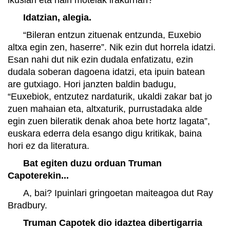
Idatzian, alegia.
“Bileran entzun zituenak entzunda, Euxebio
altxa egin zen, haserre”. Nik ezin dut horrela idatzi.
Esan nahi dut nik ezin dudala enfatizatu, ezin
dudala soberan dagoena idatzi, eta ipuin batean
are gutxiago. Hori janzten baldin badugu,
“Euxebiok, entzutez nardaturik, ukaldi zakar bat jo
zuen mahaian eta, altxaturik, purrustadaka alde
egin zuen bileratik denak ahoa bete hortz lagata”,
euskara ederra dela esango digu kritikak, baina
hori ez da literatura.
Bat egiten duzu orduan Truman
Capoterekin...
A, bai? Ipuinlari gringoetan maiteagoa dut Ray
Bradbury.
Truman Capotek dio idaztea dibertigarria