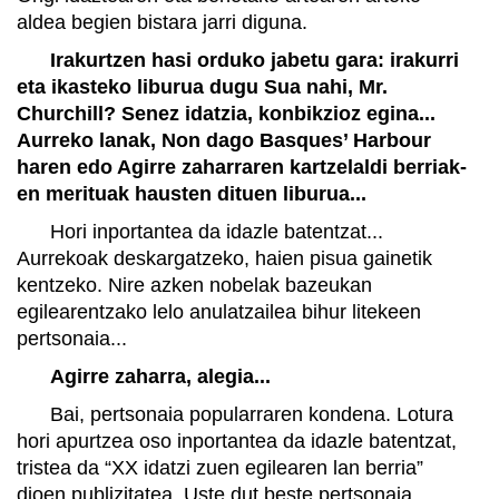
aldea begien bistara jarri diguna.
Irakurtzen hasi orduko jabetu gara: irakurri
eta ikasteko liburua dugu Sua nahi, Mr.
Churchill? Senez idatzia, konbikzioz egina...
Aurreko lanak, Non dago Basques’ Harbour
haren edo Agirre zaharraren kartzelaldi berriak-
en merituak hausten dituen liburua...
Hori inportantea da idazle batentzat...
Aurrekoak deskargatzeko, haien pisua gainetik
kentzeko. Nire azken nobelak bazeukan
egilearentzako lelo anulatzailea bihur litekeen
pertsonaia...
Agirre zaharra, alegia...
Bai, pertsonaia popularraren kondena. Lotura
hori apurtzea oso inportantea da idazle batentzat,
tristea da “XX idatzi zuen egilearen lan berria”
dioen publizitatea. Uste dut beste pertsonaia