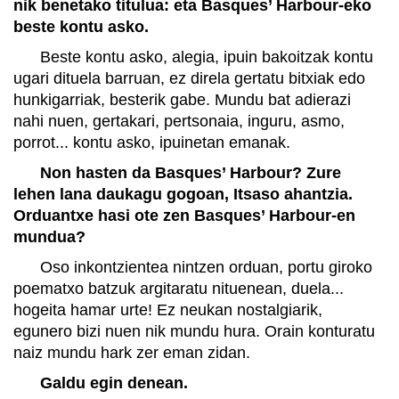
nik benetako titulua: eta Basques’ Harbour-eko
beste kontu asko.
Beste kontu asko, alegia, ipuin bakoitzak kontu
ugari dituela barruan, ez direla gertatu bitxiak edo
hunkigarriak, besterik gabe. Mundu bat adierazi
nahi nuen, gertakari, pertsonaia, inguru, asmo,
porrot... kontu asko, ipuinetan emanak.
Non hasten da Basques’ Harbour? Zure
lehen lana daukagu gogoan, Itsaso ahantzia.
Orduantxe hasi ote zen Basques’ Harbour-en
mundua?
Oso inkontzientea nintzen orduan, portu giroko
poematxo batzuk argitaratu nituenean, duela...
hogeita hamar urte! Ez neukan nostalgiarik,
egunero bizi nuen nik mundu hura. Orain konturatu
naiz mundu hark zer eman zidan.
Galdu egin denean.