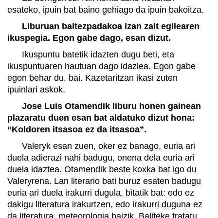
esateko, ipuin bat baino gehiago da ipuin bakoitza.
Liburuan baitezpadakoa izan zait egilearen
ikuspegia. Egon gabe dago, esan dizut.
Ikuspuntu batetik idazten dugu beti, eta
ikuspuntuaren hautuan dago idazlea. Egon gabe
egon behar du, bai. Kazetaritzan ikasi zuten
ipuinlari askok.
Jose Luis Otamendik liburu honen gainean
plazaratu duen esan bat aldatuko dizut hona:
“Koldoren itsasoa ez da itsasoa”.
Valeryk esan zuen, oker ez banago, euria ari
duela adierazi nahi badugu, onena dela euria ari
duela idaztea. Otamendik beste koxka bat igo du
Valeryrena. Lan literario bati buruz esaten badugu
euria ari duela irakurri dugula, bitatik bat: edo ez
dakigu literatura irakurtzen, edo irakurri duguna ez
da literatura, meteorologia baizik. Baliteke tratatu