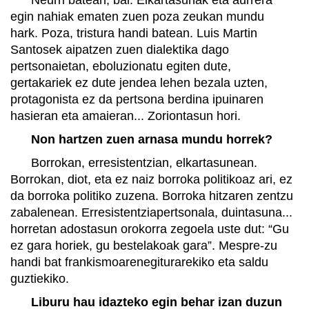
egin nahiak ematen zuen poza zeukan mundu
hark. Poza, tristura handi batean. Luis Martin
Santosek aipatzen zuen dialektika dago
pertsonaietan, eboluzionatu egiten dute,
gertakariek ez dute jendea lehen bezala uzten,
protagonista ez da pertsona berdina ipuinaren
hasieran eta amaieran... Zoriontasun hori.
Non hartzen zuen arnasa mundu horrek?
Borrokan, erresistentzian, elkartasunean.
Borrokan, diot, eta ez naiz borroka politikoaz ari, ez
da borroka politiko zuzena. Borroka hitzaren zentzu
zabalenean. Erresistentziapertsonala, duintasuna...
horretan adostasun orokorra zegoela uste dut: “Gu
ez gara horiek, gu bestelakoak gara”. Mespre-zu
handi bat frankismoarenegiturarekiko eta saldu
guztiekiko.
Liburu hau idazteko egin behar izan duzun