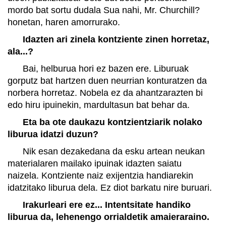
mordo bat sortu dudala Sua nahi, Mr. Churchill?
honetan, haren amorrurako.
Idazten ari zinela kontziente zinen horretaz,
ala...?
Bai, helburua hori ez bazen ere. Liburuak
gorputz bat hartzen duen neurrian konturatzen da
norbera horretaz. Nobela ez da ahantzarazten bi
edo hiru ipuinekin, mardultasun bat behar da.
Eta ba ote daukazu kontzientziarik nolako
liburua idatzi duzun?
Nik esan dezakedana da esku artean neukan
materialaren mailako ipuinak idazten saiatu
naizela. Kontziente naiz exijentzia handiarekin
idatzitako liburua dela. Ez diot barkatu nire buruari.
Irakurleari ere ez... Intentsitate handiko
liburua da, lehenengo orrialdetik amaieraraino.