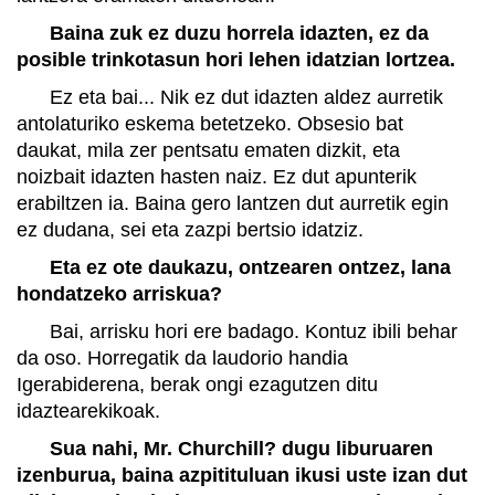
Baina zuk ez duzu horrela idazten, ez da
posible trinkotasun hori lehen idatzian lortzea.
Ez eta bai... Nik ez dut idazten aldez aurretik
antolaturiko eskema betetzeko. Obsesio bat
daukat, mila zer pentsatu ematen dizkit, eta
noizbait idazten hasten naiz. Ez dut apunterik
erabiltzen ia. Baina gero lantzen dut aurretik egin
ez dudana, sei eta zazpi bertsio idatziz.
Eta ez ote daukazu, ontzearen ontzez, lana
hondatzeko arriskua?
Bai, arrisku hori ere badago. Kontuz ibili behar
da oso. Horregatik da laudorio handia
Igerabiderena, berak ongi ezagutzen ditu
idaztearekikoak.
Sua nahi, Mr. Churchill? dugu liburuaren
izenburua, baina azpitituluan ikusi uste izan dut