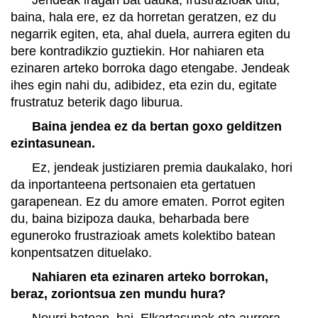
baina, hala ere, ez da horretan geratzen, ez du
negarrik egiten, eta, ahal duela, aurrera egiten du
bere kontradikzio guztiekin. Hor nahiaren eta
ezinaren arteko borroka dago etengabe. Jendeak
ihes egin nahi du, adibidez, eta ezin du, egitate
frustratuz beterik dago liburua.
Baina jendea ez da bertan goxo gelditzen
ezintasunean.
Ez, jendeak justiziaren premia daukalako, hori
da inportanteena pertsonaien eta gertatuen
garapenean. Ez du amore ematen. Porrot egiten
du, baina bizipoza dauka, beharbada bere
eguneroko frustrazioak amets kolektibo batean
konpentsatzen dituelako.
Nahiaren eta ezinaren arteko borrokan,
beraz, zoriontsua zen mundu hura?
Neurri batean, bai. Elkartasunak eta aurrera