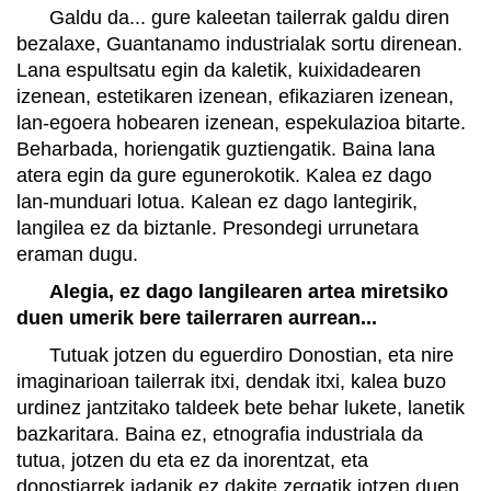
Galdu da... gure kaleetan tailerrak galdu diren
bezalaxe, Guantanamo industrialak sortu direnean.
Lana espultsatu egin da kaletik, kuixidadearen
izenean, estetikaren izenean, efikaziaren izenean,
lan-egoera hobearen izenean, espekulazioa bitarte.
Beharbada, horiengatik guztiengatik. Baina lana
atera egin da gure egunerokotik. Kalea ez dago
lan-munduari lotua. Kalean ez dago lantegirik,
langilea ez da biztanle. Presondegi urrunetara
eraman dugu.
Alegia, ez dago langilearen artea miretsiko
duen umerik bere tailerraren aurrean...
Tutuak jotzen du eguerdiro Donostian, eta nire
imaginarioan tailerrak itxi, dendak itxi, kalea buzo
urdinez jantzitako taldeek bete behar lukete, lanetik
bazkaritara. Baina ez, etnografia industriala da
tutua, jotzen du eta ez da inorentzat, eta
donostiarrek jadanik ez dakite zergatik jotzen duen