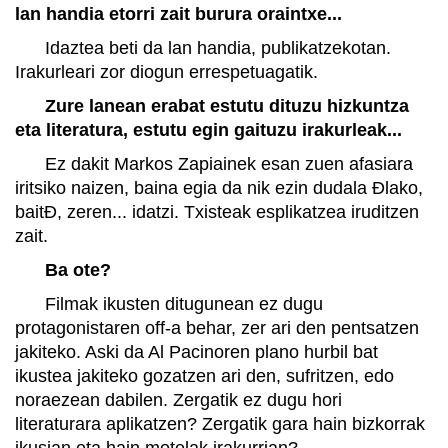
lan handia etorri zait burura oraintxe...
Idaztea beti da lan handia, publikatzekotan.
Irakurleari zor diogun errespetuagatik.
Zure lanean erabat estutu dituzu hizkuntza
eta literatura, estutu egin gaituzu irakurleak...
Ez dakit Markos Zapiainek esan zuen afasiara
iritsiko naizen, baina egia da nik ezin dudala Ðlako,
baitÐ, zeren... idatzi. Txisteak esplikatzea iruditzen
zait.
Ba ote?
Filmak ikusten ditugunean ez dugu
protagonistaren off-a behar, zer ari den pentsatzen
jakiteko. Aski da Al Pacinoren plano hurbil bat
ikustea jakiteko gozatzen ari den, sufritzen, edo
noraezean dabilen. Zergatik ez dugu hori
literaturara aplikatzen? Zergatik gara hain bizkorrak
ikusian eta hain motelak irakurrian?