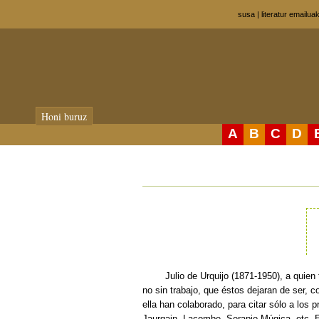
susa
|
literatur emailua
Honi buruz
A
B
C
D
Julio de Urquijo (1871-1950), a quien tan
no sin trabajo, que éstos dejaran de ser, c
ella han colaborado, para citar sólo a lo
Jaurgain, Lacombe, Serapio Múgica, etc. E