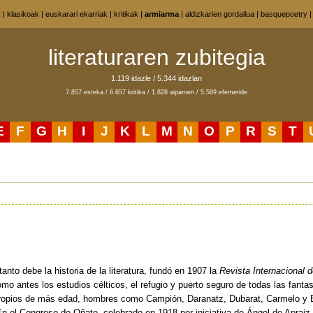
k
|
klasikoak
|
euskarari ekarriak
|
kritikak
|
armiarma
|
aldizkarien gordailua
|
basquepoetry
literaturaren zubitegia
1.119 idazle / 5.344 idazlan
7.857 esteka / 6.657 kritika / 1.828 aipamen / 5.589 efemeride
E
F
G
H
I
J
K
L
M
N
O
P
R
S
T
to debe la historia de la literatura, fundó en 1907 la
Revista Internacional 
omo antes los estudios célticos, el refugio y puerto seguro de todas las fant
s propios de más edad, hombres como Campión, Daranatz, Dubarat, Carmelo y 
n el Congreso de Oñate, celebrado en 1918 por iniciativa de Ángel de Apraiz