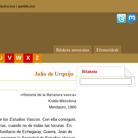
|
ipuina.eus
|
ganbila.eus
Bilaketa aurreratua
Efemerideak
U
V
W
X
Z
Bilaketa
Julio de Urquijo
«Historia de la literatura vasca»
Koldo Mitxelena
Minotauro, 1960
de los Estudios Vascos.
Con ella consiguió,
asías, cuando no de todas las locuras. En
Bonifacio de Echegaray, Guerra, Jean de
, nacieron la Sociedad de Estudios Vascos