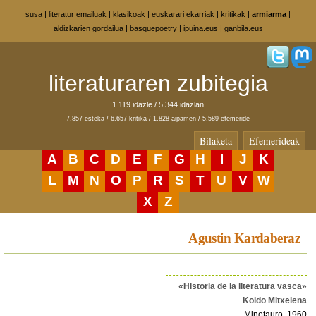
susa
|
literatur emailuak
|
klasikoak
|
euskarari ekarriak
|
kritikak
|
armiarma
|
aldizkarien gordailua
|
basquepoetry
|
ipuina.eus
|
ganbila.eus
literaturaren zubitegia
1.119 idazle / 5.344 idazlan
7.857 esteka / 6.657 kritika / 1.828 aipamen / 5.589 efemeride
Bilaketa
Efemerideak
A
B
C
D
E
F
G
H
I
J
K
L
M
N
O
P
R
S
T
U
V
W
X
Z
Agustin Kardaberaz
«Historia de la literatura vasca»
Koldo Mitxelena
Minotauro, 1960