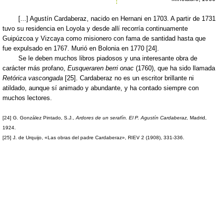
[...] Agustín Cardaberaz, nacido en Hernani en 1703. A partir de 1731
tuvo su residencia en Loyola y desde allí recorría continuamente
Guipúzcoa y Vizcaya como misionero con fama de santidad hasta que
fue expulsado en 1767. Murió en Bolonia en 1770 [24].
Se le deben muchos libros piadosos y una interesante obra de
carácter más profano,
Eusqueraren berri onac
(1760), que ha sido llamada
Retórica vascongada
[25]. Cardaberaz no es un escritor brillante ni
atildado, aunque sí animado y abundante, y ha contado siempre con
muchos lectores.
[24] G. González Pintado, S.J.,
Ardores de un serafín. El P. Agustín Cardaberaz,
Madrid,
1924.
[25] J. de Urquijo, «Las obras del padre Cardaberaz», RIEV 2 (1908), 331-336.