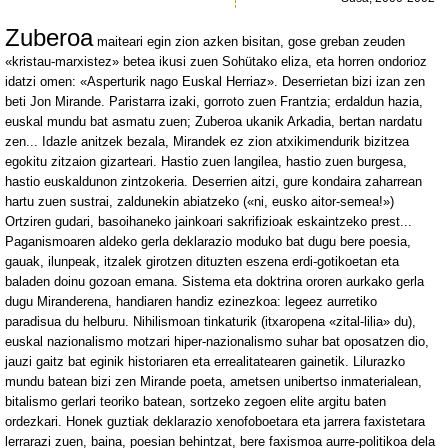
Zuberoa
maiteari egin zion azken bisitan, gose greban zeuden
«kristau-marxistez» betea ikusi zuen Sohütako eliza, eta horren ondorioz
idatzi omen: «Asperturik nago Euskal Herriaz». Deserrietan bizi izan zen
beti Jon Mirande. Paristarra izaki, gorroto zuen Frantzia; erdaldun hazia,
euskal mundu bat asmatu zuen; Zuberoa ukanik Arkadia, bertan nardatu
zen... Idazle anitzek bezala, Mirandek ez zion atxikimendurik bizitzea
egokitu zitzaion gizarteari. Hastio zuen langilea, hastio zuen burgesa,
hastio euskaldunon zintzokeria. Deserrien aitzi, gure kondaira zaharrean
hartu zuen sustrai, zaldunekin abiatzeko («ni, eusko aitor-semea!»)
Ortziren gudari, basoihaneko jainkoari sakrifizioak eskaintzeko prest...
Paganismoaren aldeko gerla deklarazio moduko bat dugu bere poesia,
gauak, ilunpeak, itzalek girotzen dituzten eszena erdi-gotikoetan eta
baladen doinu gozoan emana. Sistema eta doktrina ororen aurkako gerla
dugu Miranderena, handiaren handiz ezinezkoa: legeez aurretiko
paradisua du helburu. Nihilismoan tinkaturik (itxaropena «zital-lilia» du),
euskal nazionalismo motzari hiper-nazionalismo suhar bat oposatzen dio,
jauzi gaitz bat eginik historiaren eta errealitatearen gainetik. Lilurazko
mundu batean bizi zen Mirande poeta, ametsen unibertso inmaterialean,
bitalismo gerlari teoriko batean, sortzeko zegoen elite argitu baten
ordezkari. Honek guztiak deklarazio xenofoboetara eta jarrera faxistetara
lerrarazi zuen, baina, poesian behintzat, bere faxismoa aurre-politikoa dela