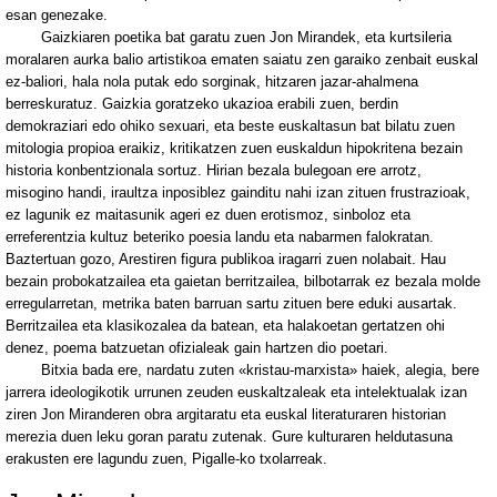
esan genezake.
Gaizkiaren poetika bat garatu zuen Jon Mirandek, eta kurtsileria
moralaren aurka balio artistikoa ematen saiatu zen garaiko zenbait euskal
ez-baliori, hala nola putak edo sorginak, hitzaren jazar-ahalmena
berreskuratuz. Gaizkia goratzeko ukazioa erabili zuen, berdin
demokraziari edo ohiko sexuari, eta beste euskaltasun bat bilatu zuen
mitologia propioa eraikiz, kritikatzen zuen euskaldun hipokritena bezain
historia konbentzionala sortuz. Hirian bezala bulegoan ere arrotz,
misogino handi, iraultza inposiblez gainditu nahi izan zituen frustrazioak,
ez lagunik ez maitasunik ageri ez duen erotismoz, sinboloz eta
erreferentzia kultuz beteriko poesia landu eta nabarmen falokratan.
Baztertuan gozo, Arestiren figura publikoa iragarri zuen nolabait. Hau
bezain probokatzailea eta gaietan berritzailea, bilbotarrak ez bezala molde
erregularretan, metrika baten barruan sartu zituen bere eduki ausartak.
Berritzailea eta klasikozalea da batean, eta halakoetan gertatzen ohi
denez, poema batzuetan ofizialeak gain hartzen dio poetari.
Bitxia bada ere, nardatu zuten «kristau-marxista» haiek, alegia, bere
jarrera ideologikotik urrunen zeuden euskaltzaleak eta intelektualak izan
ziren Jon Miranderen obra argitaratu eta euskal literaturaren historian
merezia duen leku goran paratu zutenak. Gure kulturaren heldutasuna
erakusten ere lagundu zuen, Pigalle-ko txolarreak.