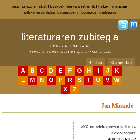
susa
|
literatur emailuak
|
klasikoak
|
euskarari ekarriak
|
kritikak
|
armiarma
|
aldizkarien gordailua
|
basquepoetry
|
ipuina.eus
|
ganbila.eus
literaturaren zubitegia
1.119 idazle / 5.344 idazlan
7.857 esteka / 6.658 kritika / 1.828 aipamen / 5.589 efemeride
Bilaketa
Efemerideak
A
B
C
D
E
F
G
H
I
J
K
L
M
N
O
P
R
S
T
U
V
W
X
Z
Jon Mirande
«XX. mendeko poesia kaierak»
Koldo Izagirre
Susa, 2000-2002