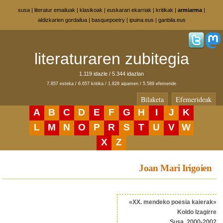
susa
|
literatur emailuak
|
klasikoak
|
euskarari ekarriak
|
kritikak
|
armiarma
|
aldizkarien gordailua
|
basquepoetry
|
ipuina.eus
|
ganbila.eus
literaturaren zubitegia
1.119 idazle / 5.344 idazlan
7.857 esteka / 6.657 kritika / 1.828 aipamen / 5.589 efemeride
Bilaketa
Efemerideak
A
B
C
D
E
F
G
H
I
J
K
L
M
N
O
P
R
S
T
U
V
W
X
Z
Joan Mari Irigoien
«XX. mendeko poesia kaierak»
Koldo Izagirre
Susa, 2000-2002