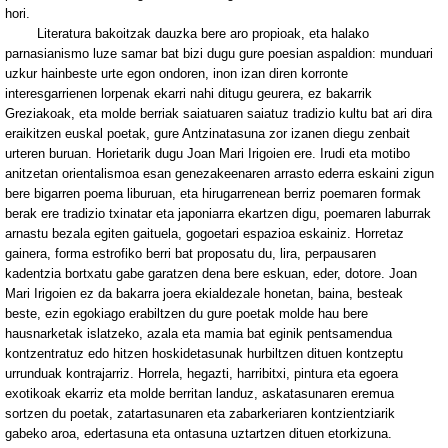
hori.
Literatura bakoitzak dauzka bere aro propioak, eta halako
parnasianismo luze samar bat bizi dugu gure poesian aspaldion: munduari
uzkur hainbeste urte egon ondoren, inon izan diren korronte
interesgarrienen lorpenak ekarri nahi ditugu geurera, ez bakarrik
Greziakoak, eta molde berriak saiatuaren saiatuz tradizio kultu bat ari dira
eraikitzen euskal poetak, gure Antzinatasuna zor izanen diegu zenbait
urteren buruan. Horietarik dugu Joan Mari Irigoien ere. Irudi eta motibo
anitzetan orientalismoa esan genezakeenaren arrasto ederra eskaini zigun
bere bigarren poema liburuan, eta hirugarrenean berriz poemaren formak
berak ere tradizio txinatar eta japoniarra ekartzen digu, poemaren laburrak
arnastu bezala egiten gaituela, gogoetari espazioa eskainiz. Horretaz
gainera, forma estrofiko berri bat proposatu du, lira, perpausaren
kadentzia bortxatu gabe garatzen dena bere eskuan, eder, dotore. Joan
Mari Irigoien ez da bakarra joera ekialdezale honetan, baina, besteak
beste, ezin egokiago erabiltzen du gure poetak molde hau bere
hausnarketak islatzeko, azala eta mamia bat eginik pentsamendua
kontzentratuz edo hitzen hoskidetasunak hurbiltzen dituen kontzeptu
urrunduak kontrajarriz. Horrela, hegazti, harribitxi, pintura eta egoera
exotikoak ekarriz eta molde berritan landuz, askatasunaren eremua
sortzen du poetak, zatartasunaren eta zabarkeriaren kontzientziarik
gabeko aroa, edertasuna eta ontasuna uztartzen dituen etorkizuna.