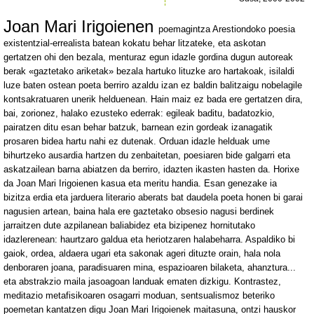
Joan Mari Irigoienen
poemagintza Arestiondoko poesia
existentzial-errealista batean kokatu behar litzateke, eta askotan
gertatzen ohi den bezala, menturaz egun idazle gordina dugun autoreak
berak «gaztetako ariketak» bezala hartuko lituzke aro hartakoak, isilaldi
luze baten ostean poeta berriro azaldu izan ez baldin balitzaigu nobelagile
kontsakratuaren unerik helduenean. Hain maiz ez bada ere gertatzen dira,
bai, zorionez, halako ezusteko ederrak: egileak baditu, badatozkio,
pairatzen ditu esan behar batzuk, barnean ezin gordeak izanagatik
prosaren bidea hartu nahi ez dutenak. Orduan idazle helduak ume
bihurtzeko ausardia hartzen du zenbaitetan, poesiaren bide galgarri eta
askatzailean barna abiatzen da berriro, idazten ikasten hasten da. Horixe
da Joan Mari Irigoienen kasua eta meritu handia. Esan genezake ia
bizitza erdia eta jarduera literario aberats bat daudela poeta honen bi garai
nagusien artean, baina hala ere gaztetako obsesio nagusi berdinek
jarraitzen dute azpilanean baliabidez eta bizipenez hornitutako
idazlerenean: haurtzaro galdua eta heriotzaren halabeharra. Aspaldiko bi
gaiok, ordea, aldaera ugari eta sakonak ageri dituzte orain, hala nola
denboraren joana, paradisuaren mina, espazioaren bilaketa, ahanztura...
eta abstrakzio maila jasoagoan landuak ematen dizkigu. Kontrastez,
meditazio metafisikoaren osagarri moduan, sentsualismoz beteriko
poemetan kantatzen digu Joan Mari Irigoienek maitasuna, ontzi hauskor