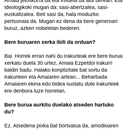
Amaia jeloskorra da eta infidela da aldi berean. Eta
ideologikoki mugan da: sasi-abertzalea, sasi-
euskaltzalea. Beti sasi da, hala moduzko
pertsonaia da. Mugan ez dena da bere generoari
buruz, azken nobeletan bederen.
Bere buruaren xerka ibili da orduan?
Bai. Horrek erran nahi du irakurleak ere bere burua
xerkatu duela 30 urtez, Amaia Ezpeldoi irakurri
baldin badu. Halako konplizitate bat sortu da
irakurleen eta Amaiaren artean... Beharbada
Amaiaren ekina edo bidea sustatu dute irakurleek
ere denbora luze horretan.
Bere burua aurkitu duelako atseden hartuko
du?
Ez. Atsedena pixka bat bortxatua da, amodioaren