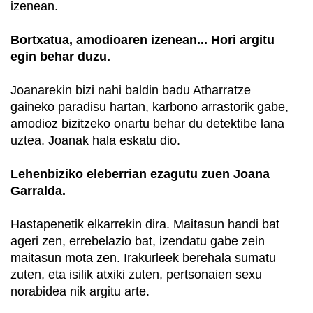
izenean.
Bortxatua, amodioaren izenean... Hori argitu
egin behar duzu.
Joanarekin bizi nahi baldin badu Atharratze
gaineko paradisu hartan, karbono arrastorik gabe,
amodioz bizitzeko onartu behar du detektibe lana
uztea. Joanak hala eskatu dio.
Lehenbiziko eleberrian ezagutu zuen Joana
Garralda.
Hastapenetik elkarrekin dira. Maitasun handi bat
ageri zen, errebelazio bat, izendatu gabe zein
maitasun mota zen. Irakurleek berehala sumatu
zuten, eta isilik atxiki zuten, pertsonaien sexu
norabidea nik argitu arte.