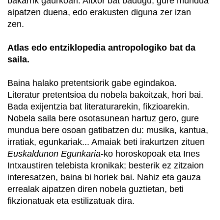
bakarrik gaurkoari. Altxor bat badugu, gure mundua
aipatzen duena, edo erakusten diguna zer izan
zen.
Atlas edo entziklopedia antropologiko bat da
saila.
Baina halako pretentsiorik gabe egindakoa.
Literatur pretentsioa du nobela bakoitzak, hori bai.
Bada exijentzia bat literaturarekin, fikzioarekin.
Nobela saila bere osotasunean hartuz gero, gure
mundua bere osoan gatibatzen du: musika, kantua,
irratiak, egunkariak... Amaiak beti irakurtzen zituen
Euskaldunon
Egunkaria
-ko horoskopoak eta Ines
Intxaustiren telebista kronikak; besterik ez zitzaion
interesatzen, baina bi horiek bai. Nahiz eta gauza
errealak aipatzen diren nobela guztietan, beti
fikzionatuak eta estilizatuak dira.