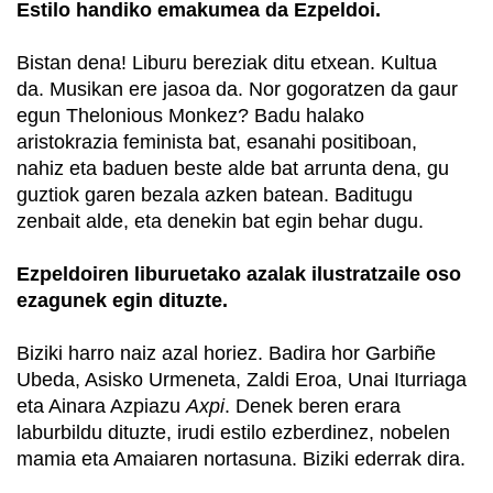
Estilo handiko emakumea da Ezpeldoi.
Bistan dena! Liburu bereziak ditu etxean. Kultua
da. Musikan ere jasoa da. Nor gogoratzen da gaur
egun Thelonious Monkez? Badu halako
aristokrazia feminista bat, esanahi positiboan,
nahiz eta baduen beste alde bat arrunta dena, gu
guztiok garen bezala azken batean. Baditugu
zenbait alde, eta denekin bat egin behar dugu.
Ezpeldoiren liburuetako azalak ilustratzaile oso
ezagunek egin dituzte.
Biziki harro naiz azal horiez. Badira hor Garbiñe
Ubeda, Asisko Urmeneta, Zaldi Eroa, Unai Iturriaga
eta Ainara Azpiazu
Axpi
. Denek beren erara
laburbildu dituzte, irudi estilo ezberdinez, nobelen
mamia eta Amaiaren nortasuna. Biziki ederrak dira.