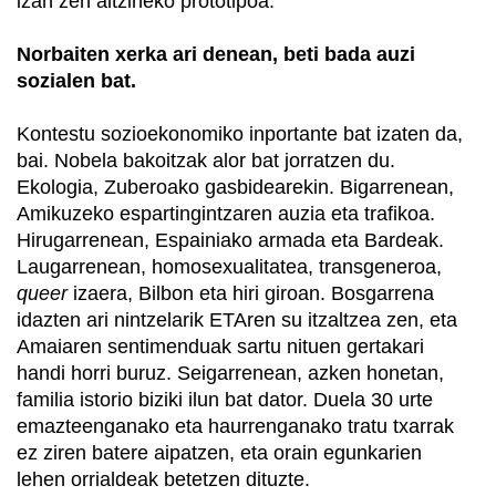
izan zen aitzineko prototipoa.
Norbaiten xerka ari denean, beti bada auzi
sozialen bat.
Kontestu sozioekonomiko inportante bat izaten da,
bai. Nobela bakoitzak alor bat jorratzen du.
Ekologia, Zuberoako gasbidearekin. Bigarrenean,
Amikuzeko espartingintzaren auzia eta trafikoa.
Hirugarrenean, Espainiako armada eta Bardeak.
Laugarrenean, homosexualitatea, transgeneroa,
queer
izaera, Bilbon eta hiri giroan. Bosgarrena
idazten ari nintzelarik ETAren su itzaltzea zen, eta
Amaiaren sentimenduak sartu nituen gertakari
handi horri buruz. Seigarrenean, azken honetan,
familia istorio biziki ilun bat dator. Duela 30 urte
emazteenganako eta haurrenganako tratu txarrak
ez ziren batere aipatzen, eta orain egunkarien
lehen orrialdeak betetzen dituzte.