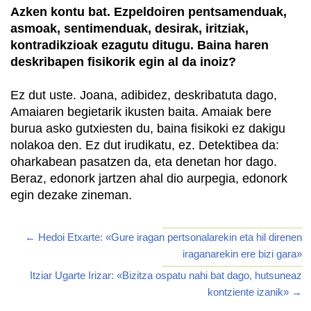
Azken kontu bat. Ezpeldoiren pentsamenduak,
asmoak, sentimenduak, desirak, iritziak,
kontradikzioak ezagutu ditugu. Baina haren
deskribapen fisikorik egin al da inoiz?
Ez dut uste. Joana, adibidez, deskribatuta dago,
Amaiaren begietarik ikusten baita. Amaiak bere
burua asko gutxiesten du, baina fisikoki ez dakigu
nolakoa den. Ez dut irudikatu, ez. Detektibea da:
oharkabean pasatzen da, eta denetan hor dago.
Beraz, edonork jartzen ahal dio aurpegia, edonork
egin dezake zineman.
← Hedoi Etxarte: «Gure iragan pertsonalarekin eta hil direnen
iraganarekin ere bizi gara»
Itziar Ugarte Irizar: «Bizitza ospatu nahi bat dago, hutsuneaz
kontziente izanik» →