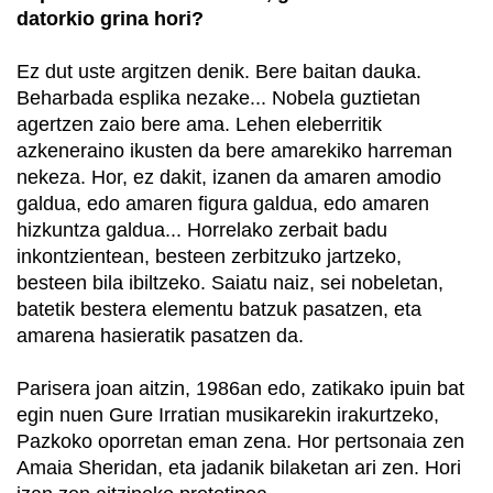
datorkio grina hori?
Ez dut uste argitzen denik. Bere baitan dauka.
Beharbada esplika nezake... Nobela guztietan
agertzen zaio bere ama. Lehen eleberritik
azkeneraino ikusten da bere amarekiko harreman
nekeza. Hor, ez dakit, izanen da amaren amodio
galdua, edo amaren figura galdua, edo amaren
hizkuntza galdua... Horrelako zerbait badu
inkontzientean, besteen zerbitzuko jartzeko,
besteen bila ibiltzeko. Saiatu naiz, sei nobeletan,
batetik bestera elementu batzuk pasatzen, eta
amarena hasieratik pasatzen da.
Parisera joan aitzin, 1986an edo, zatikako ipuin bat
egin nuen Gure Irratian musikarekin irakurtzeko,
Pazkoko oporretan eman zena. Hor pertsonaia zen
Amaia Sheridan, eta jadanik bilaketan ari zen. Hori