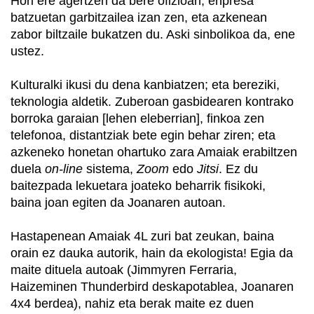
Hori ere agertzen da bere ofizioan; enpresa
batzuetan garbitzailea izan zen, eta azkenean
zabor biltzaile bukatzen du. Aski sinbolikoa da, ene
ustez.
Kulturalki ikusi du dena kanbiatzen; eta bereziki,
teknologia aldetik. Zuberoan gasbidearen kontrako
borroka garaian [lehen eleberrian], finkoa zen
telefonoa, distantziak bete egin behar ziren; eta
azkeneko honetan ohartuko zara Amaiak erabiltzen
duela
on-line
sistema,
Zoom
edo
Jitsi
. Ez du
baitezpada lekuetara joateko beharrik fisikoki,
baina joan egiten da Joanaren autoan.
Hastapenean Amaiak 4L zuri bat zeukan, baina
orain ez dauka autorik, hain da ekologista! Egia da
maite dituela autoak (Jimmyren Ferraria,
Haizeminen Thunderbird deskapotablea, Joanaren
4x4 berdea), nahiz eta berak maite ez duen