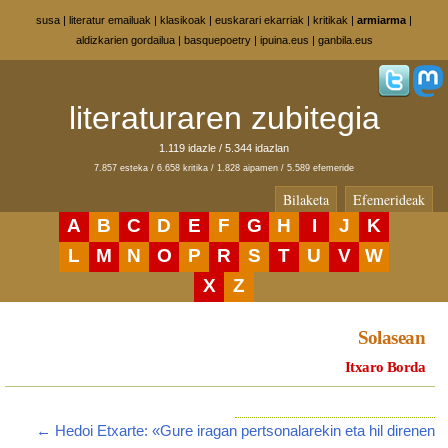
susa
|
literatur emailuak
|
klasikoak
|
euskarari ekarriak
|
kritikak
|
armiarma
|
aldizkarien gordailua
|
basquepoetry
|
ipuina.eus
|
ganbila.eus
literaturaren zubitegia
1.119 idazle / 5.344 idazlan
7.857 esteka / 6.658 kritika / 1.828 aipamen / 5.589 efemeride
Bilaketa
Efemerideak
A
B
C
D
E
F
G
H
I
J
K
L
M
N
O
P
R
S
T
U
V
W
X
Z
Solasean
Itxaro Borda
← Hedoi Etxarte: «Gure iragan pertsonalarekin eta hil direnen