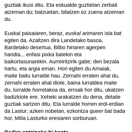
guztiak ikusi ditu. Eta eskualde guztietan zerbait
atzeman du; batzuetan, bilatzen ez zuena atzeman
du.
Euskal paisaiaren, beraz,
euskal arimaren
isla bat
egiten da. Azaltzen dira Landetako basoa,
Bardetako desertua, Bilbo hiriaren agerpen
handia... enfasi pixka batekin eta
baikortasunarekin. Aurreiritzirik gabe; den bezala
hartu, eta argia eman. Hori egiten du Amaiak,
maite baitu lurralde hau. Zernahi erraten ahal du,
zernahi erraten ahal diote, baina lurraldea maite
du, lurralde horretakoa da, erroak hor ditu, ukatzen
badizkiote ere. Xeheki arakatzen du dena, detaile
guztiak sartzen ditu. Eta lurralde horren erdi-erdian
da Lastur; azken nobelan, ezkontza
queer
bat bada
hor, Milia Lasturko eresiaren sorburuan.