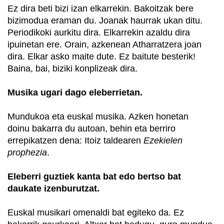
Ez dira beti bizi izan elkarrekin. Bakoitzak bere
bizimodua eraman du. Joanak haurrak ukan ditu.
Periodikoki aurkitu dira. Elkarrekin azaldu dira
ipuinetan ere. Orain, azkenean Atharratzera joan
dira. Elkar asko maite dute. Ez baitute besterik!
Baina, bai, biziki konplizeak dira.
Musika ugari dago eleberrietan.
Mundukoa eta euskal musika. Azken honetan
doinu bakarra du autoan, behin eta berriro
errepikatzen dena: Itoiz taldearen
Ezekielen
prophezia
.
Eleberri guztiek kanta bat edo bertso bat
daukate izenburutzat.
Euskal musikari omenaldi bat egiteko da. Ez