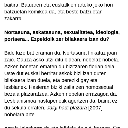
baitira. Batuaren eta euskalkien arteko joko hori
batzuetan komikoa da, eta beste batzuetan
zakarra.
Nortasuna, askatasuna, sexualitatea, ideologia,
portaera... Ezpeldoik zer bilakaera izan du?
Bide luze bat eraman du. Nortasuna finkatuz joan
zaio. Gauza asko utzi ditu bidean, nobelaz nobela.
Azken honetan ematen du bizitzaren florian dela.
Uste dut euskal herritar askok bizi izan duten
bilakaera izan duela, eta bereziki gay eta
lesbianek. Hasieran biziki zaila zen homosexual
bezala plazaratzea. Azken nobelan errazagoa da.
Lesbianismoa hastapenetik agertzen da, baina ez
du sekula erraten,
Jalgi hadi plazara
[2007]
nobelara arte.