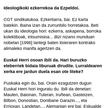
Ideologikoki ezkerrekoa da Ezpeldoi.
CGT sindikatukoa. Ezkertiarra, bai. Ez karta
batekin. Baina izan da zurrunbilo horretakoa. Beti
ukan du ideologia hori: ezkerra, askapena, borroka
kolektiboak, intsumisioa...
Bizi nizano munduan
nobelan [1996] lantegi baten itxieraren kontrako
alimaleko manifa agertzen da.
Euskal Herri osoan ibili da. Hari buruzko
eleberriek bidaia liburuak dirudite. Lurraldearen
xerka ere jardun duela esan ote liteke?
Puskaka egin du, bai. Orain ezagutzen dugun
Euskal Herri hori inguratu du. Ibili da denetan:
Maulen, Baionan, Tuteran, Iruñean, Gasteizen,
Bilbon, Donostian, Donibane Garazin..., eta
Errioxan, Landetan..., Alemanian ere bai. Eskualde