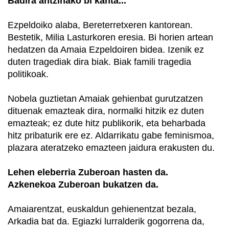
Badira antzinako bi kanta...
Ezpeldoiko alaba, Bereterretxeren kantorean.
Bestetik, Milia Lasturkoren eresia. Bi horien artean
hedatzen da Amaia Ezpeldoiren bidea. Izenik ez
duten tragediak dira biak. Biak famili tragedia
politikoak.
Nobela guztietan Amaiak gehienbat gurutzatzen
dituenak emazteak dira, normalki hitzik ez duten
emazteak; ez dute hitz publikorik, eta beharbada
hitz pribaturik ere ez. Aldarrikatu gabe feminismoa,
plazara ateratzeko emazteen jaidura erakusten du.
Lehen eleberria Zuberoan hasten da.
Azkenekoa Zuberoan bukatzen da.
Amaiarentzat, euskaldun gehienentzat bezala,
Arkadia bat da. Egiazki lurralderik gogorrena da,