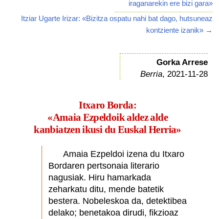
iraganarekin ere bizi gara»
Itziar Ugarte Irizar: «Bizitza ospatu nahi bat dago, hutsuneaz
kontziente izanik» →
Gorka Arrese
Berria
, 2021-11-28
Itxaro Borda:
«Amaia Ezpeldoik aldez alde
kanbiatzen ikusi du Euskal Herria»
Amaia Ezpeldoi izena du Itxaro
Bordaren pertsonaia literario
nagusiak. Hiru hamarkada
zeharkatu ditu, mende batetik
bestera. Nobeleskoa da, detektibea
delako; benetakoa dirudi, fikzioaz