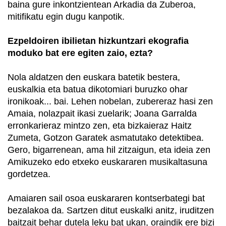
baina gure inkontzientean Arkadia da Zuberoa,
mitifikatu egin dugu kanpotik.
Ezpeldoiren ibilietan hizkuntzari ekografia
moduko bat ere egiten zaio, ezta?
Nola aldatzen den euskara batetik bestera,
euskalkia eta batua dikotomiari buruzko ohar
ironikoak... bai. Lehen nobelan, zubereraz hasi zen
Amaia, nolazpait ikasi zuelarik; Joana Garralda
erronkarieraz mintzo zen, eta bizkaieraz Haitz
Zumeta, Gotzon Garatek asmatutako detektibea.
Gero, bigarrenean, ama hil zitzaigun, eta ideia zen
Amikuzeko edo etxeko euskararen musikaltasuna
gordetzea.
Amaiaren sail osoa euskararen kontserbategi bat
bezalakoa da. Sartzen ditut euskalki anitz, iruditzen
baitzait behar dutela leku bat ukan, oraindik ere bizi