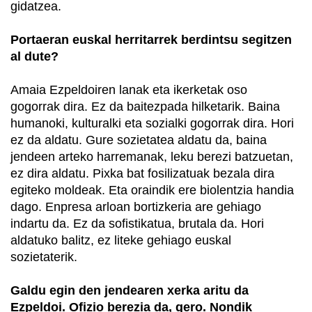
gidatzea.
Portaeran euskal herritarrek berdintsu segitzen
al dute?
Amaia Ezpeldoiren lanak eta ikerketak oso
gogorrak dira. Ez da baitezpada hilketarik. Baina
humanoki, kulturalki eta sozialki gogorrak dira. Hori
ez da aldatu. Gure sozietatea aldatu da, baina
jendeen arteko harremanak, leku berezi batzuetan,
ez dira aldatu. Pixka bat fosilizatuak bezala dira
egiteko moldeak. Eta oraindik ere biolentzia handia
dago. Enpresa arloan bortizkeria are gehiago
indartu da. Ez da sofistikatua, brutala da. Hori
aldatuko balitz, ez liteke gehiago euskal
sozietaterik.
Galdu egin den jendearen xerka aritu da
Ezpeldoi. Ofizio berezia da, gero. Nondik