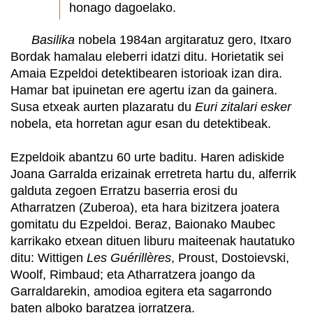
honago dagoelako.
Basilika
nobela 1984an argitaratuz gero, Itxaro
Bordak hamalau eleberri idatzi ditu. Horietatik sei
Amaia Ezpeldoi detektibearen istorioak izan dira.
Hamar bat ipuinetan ere agertu izan da gainera.
Susa etxeak aurten plazaratu du
Euri zitalari esker
nobela, eta horretan agur esan du detektibeak.
Ezpeldoik abantzu 60 urte baditu. Haren adiskide
Joana Garralda erizainak erretreta hartu du, alferrik
galduta zegoen Erratzu baserria erosi du
Atharratzen (Zuberoa), eta hara bizitzera joatera
gomitatu du Ezpeldoi. Beraz, Baionako Maubec
karrikako etxean dituen liburu maiteenak hautatuko
ditu: Wittigen
Les Guérillères
, Proust, Dostoievski,
Woolf, Rimbaud; eta Atharratzera joango da
Garraldarekin, amodioa egitera eta sagarrondo
baten alboko baratzea jorratzera.