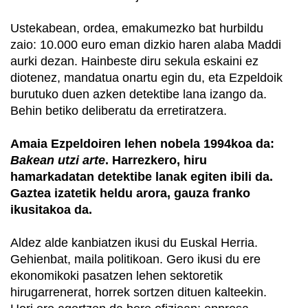
Ustekabean, ordea, emakumezko bat hurbildu
zaio: 10.000 euro eman dizkio haren alaba Maddi
aurki dezan. Hainbeste diru sekula eskaini ez
diotenez, mandatua onartu egin du, eta Ezpeldoik
burutuko duen azken detektibe lana izango da.
Behin betiko deliberatu da erretiratzera.
Amaia Ezpeldoiren lehen nobela 1994koa da:
Bakean utzi arte
. Harrezkero, hiru
hamarkadatan detektibe lanak egiten ibili da.
Gaztea izatetik heldu arora, gauza franko
ikusitakoa da.
Aldez alde kanbiatzen ikusi du Euskal Herria.
Gehienbat, maila politikoan. Gero ikusi du ere
ekonomikoki pasatzen lehen sektoretik
hirugarrenerat, horrek sortzen dituen kalteekin.