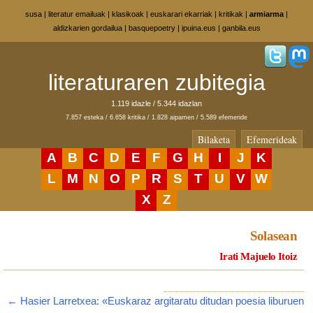
susa
|
literatur emailuak
|
klasikoak
|
euskarari ekarriak
|
kritikak
|
armiarma
|
aldizkarien gordailua
|
basquepoetry
|
ipuina.eus
|
ganbila.eus
literaturaren zubitegia
1.119 idazle / 5.344 idazlan
7.857 esteka / 6.658 kritika / 1.828 aipamen / 5.589 efemeride
Bilaketa
Efemerideak
A
B
C
D
E
F
G
H
I
J
K
L
M
N
O
P
R
S
T
U
V
W
X
Z
Solasean
Irati Majuelo Itoiz
← Hasier Larretxea: «Euskaraz argitaratu ditudan poesia liburuen