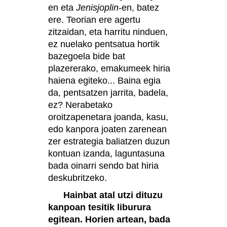
en eta
Jenisjoplin
-en, batez
ere. Teorian ere agertu
zitzaidan, eta harritu ninduen,
ez nuelako pentsatua hortik
bazegoela bide bat
plazererako, emakumeek hiria
haiena egiteko... Baina egia
da, pentsatzen jarrita, badela,
ez? Nerabetako
oroitzapenetara joanda, kasu,
edo kanpora joaten zarenean
zer estrategia baliatzen duzun
kontuan izanda, laguntasuna
bada oinarri sendo bat hiria
deskubritzeko.
Hainbat atal utzi dituzu
kanpoan tesitik liburura
egitean. Horien artean, bada