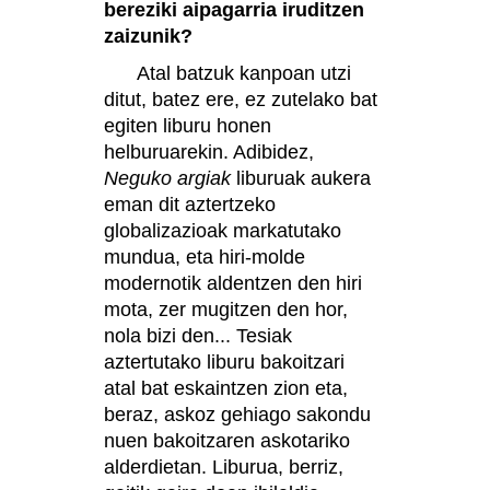
bereziki aipagarria iruditzen
zaizunik?
Atal batzuk kanpoan utzi
ditut, batez ere, ez zutelako bat
egiten liburu honen
helburuarekin. Adibidez,
Neguko argiak
liburuak aukera
eman dit aztertzeko
globalizazioak markatutako
mundua, eta hiri-molde
modernotik aldentzen den hiri
mota, zer mugitzen den hor,
nola bizi den... Tesiak
aztertutako liburu bakoitzari
atal bat eskaintzen zion eta,
beraz, askoz gehiago sakondu
nuen bakoitzaren askotariko
alderdietan. Liburua, berriz,