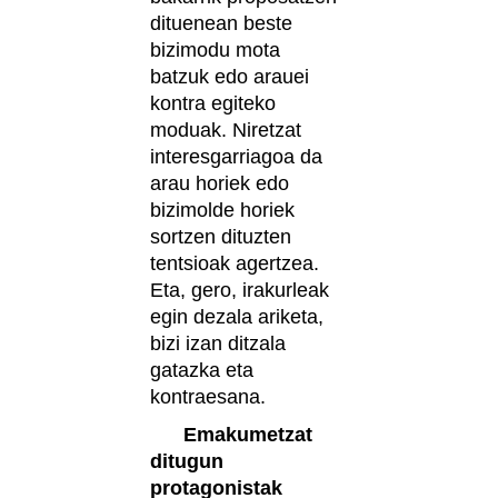
dituenean beste
bizimodu mota
batzuk edo arauei
kontra egiteko
moduak. Niretzat
interesgarriagoa da
arau horiek edo
bizimolde horiek
sortzen dituzten
tentsioak agertzea.
Eta, gero, irakurleak
egin dezala ariketa,
bizi izan ditzala
gatazka eta
kontraesana.
Emakumetzat
ditugun
protagonistak