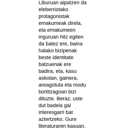
Liburuan aipatzen da
eleberriotako
protagonistak
emakumeak direla,
eta emakumeen
inguruan hitz egiten
da batez ere, baina
halako bizipenak
beste identitate
batzuenak ere
badira, eta, kasu
askotan, gainera,
areagotuta eta modu
bortitzagoan bizi
dituzte. Beraz, uste
dut badela gai
interesgarri bat
aztertzeko. Gure
literaturaren kasuan,