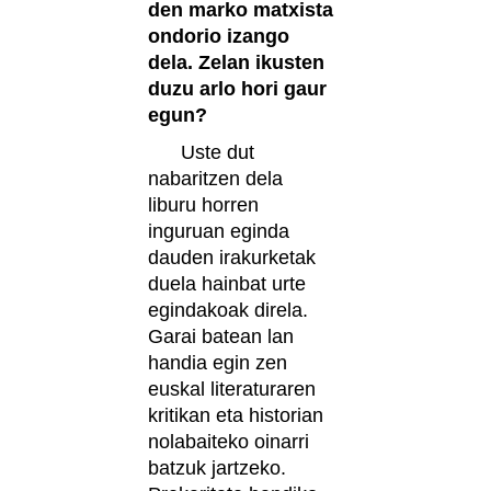
den marko matxista
ondorio izango
dela. Zelan ikusten
duzu arlo hori gaur
egun?
Uste dut
nabaritzen dela
liburu horren
inguruan eginda
dauden irakurketak
duela hainbat urte
egindakoak direla.
Garai batean lan
handia egin zen
euskal literaturaren
kritikan eta historian
nolabaiteko oinarri
batzuk jartzeko.