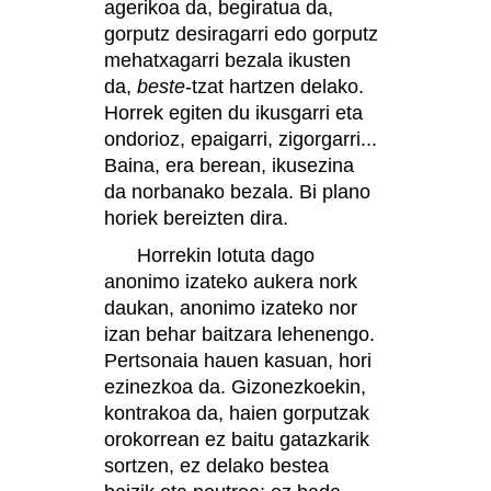
agerikoa da, begiratua da,
gorputz desiragarri edo gorputz
mehatxagarri bezala ikusten
da,
beste
-tzat hartzen delako.
Horrek egiten du ikusgarri eta
ondorioz, epaigarri, zigorgarri...
Baina, era berean, ikusezina
da norbanako bezala. Bi plano
horiek bereizten dira.
Horrekin lotuta dago
anonimo izateko aukera nork
daukan, anonimo izateko nor
izan behar baitzara lehenengo.
Pertsonaia hauen kasuan, hori
ezinezkoa da. Gizonezkoekin,
kontrakoa da, haien gorputzak
orokorrean ez baitu gatazkarik
sortzen, ez delako bestea