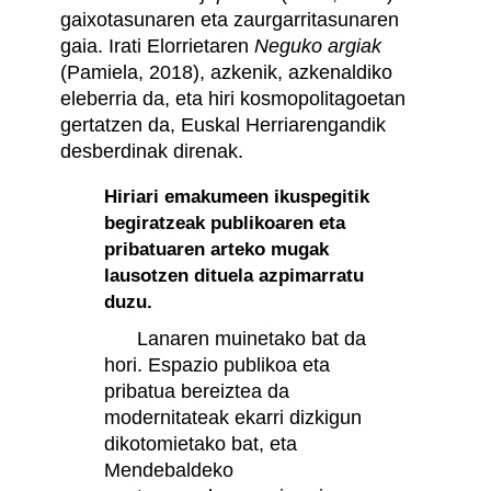
gaixotasunaren eta zaurgarritasunaren
gaia. Irati Elorrietaren
Neguko argiak
(Pamiela, 2018), azkenik, azkenaldiko
eleberria da, eta hiri kosmopolitagoetan
gertatzen da, Euskal Herriarengandik
desberdinak direnak.
Hiriari emakumeen ikuspegitik
begiratzeak publikoaren eta
pribatuaren arteko mugak
lausotzen dituela azpimarratu
duzu.
Lanaren muinetako bat da
hori. Espazio publikoa eta
pribatua bereiztea da
modernitateak ekarri dizkigun
dikotomietako bat, eta
Mendebaldeko