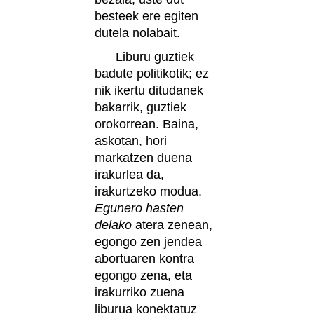
besteek ere egiten
dutela nolabait.
Liburu guztiek
badute politikotik; ez
nik ikertu ditudanek
bakarrik, guztiek
orokorrean. Baina,
askotan, hori
markatzen duena
irakurlea da,
irakurtzeko modua.
Egunero hasten
delako
atera zenean,
egongo zen jendea
abortuaren kontra
egongo zena, eta
irakurriko zuena
liburua konektatuz