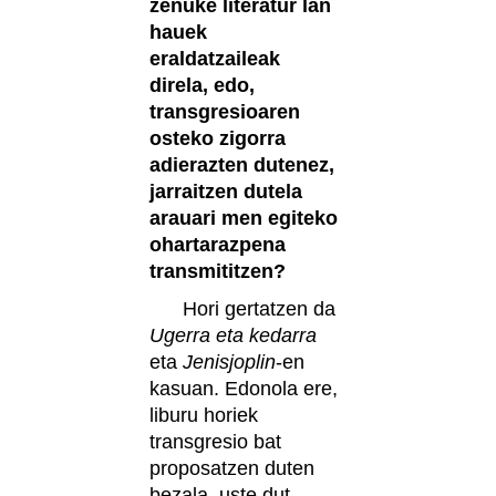
zenuke literatur lan
hauek
eraldatzaileak
direla, edo,
transgresioaren
osteko zigorra
adierazten dutenez,
jarraitzen dutela
arauari men egiteko
ohartarazpena
transmititzen?
Hori gertatzen da
Ugerra eta kedarra
eta
Jenisjoplin
-en
kasuan. Edonola ere,
liburu horiek
transgresio bat
proposatzen duten
bezala, uste dut