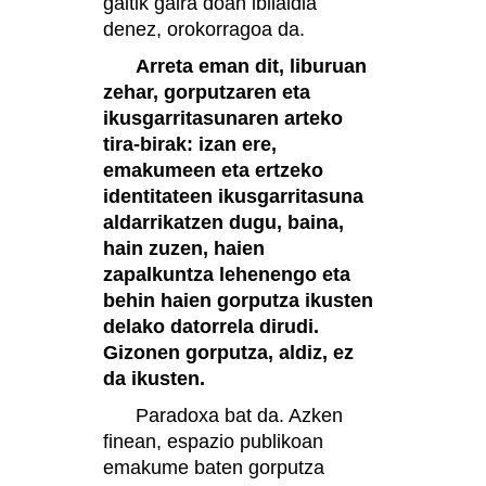
gaitik gaira doan ibilaldia
denez, orokorragoa da.
Arreta eman dit, liburuan
zehar, gorputzaren eta
ikusgarritasunaren arteko
tira-birak: izan ere,
emakumeen eta ertzeko
identitateen ikusgarritasuna
aldarrikatzen dugu, baina,
hain zuzen, haien
zapalkuntza lehenengo eta
behin haien gorputza ikusten
delako datorrela dirudi.
Gizonen gorputza, aldiz, ez
da ikusten.
Paradoxa bat da. Azken
finean, espazio publikoan
emakume baten gorputza