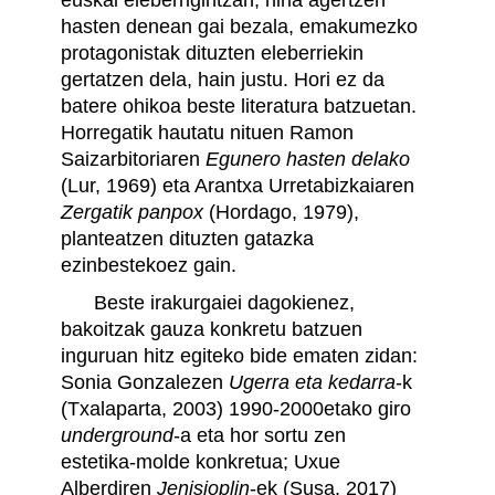
hasten denean gai bezala, emakumezko
protagonistak dituzten eleberriekin
gertatzen dela, hain justu. Hori ez da
batere ohikoa beste literatura batzuetan.
Horregatik hautatu nituen Ramon
Saizarbitoriaren
Egunero hasten delako
(Lur, 1969) eta Arantxa Urretabizkaiaren
Zergatik panpox
(Hordago, 1979),
planteatzen dituzten gatazka
ezinbestekoez gain.
Beste irakurgaiei dagokienez,
bakoitzak gauza konkretu batzuen
inguruan hitz egiteko bide ematen zidan:
Sonia Gonzalezen
Ugerra eta kedarra
-k
(Txalaparta, 2003) 1990-2000etako giro
underground
-a eta hor sortu zen
estetika-molde konkretua; Uxue
Alberdiren
Jenisjoplin
-ek (Susa, 2017)