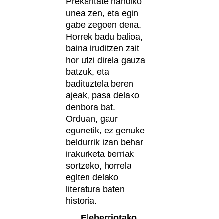
Prekaritate handiko
unea zen, eta egin
gabe zegoen dena.
Horrek badu balioa,
baina iruditzen zait
hor utzi direla gauza
batzuk, eta
badituztela beren
ajeak, pasa delako
denbora bat.
Orduan, gaur
egunetik, ez genuke
beldurrik izan behar
irakurketa berriak
sortzeko, horrela
egiten delako
literatura baten
historia.
Eleberriotako