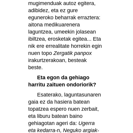
mugimenduak autoz egitera,
adibidez, eta ez gure
eguneroko beharrak erraztera:
aitona medikuarenera
laguntzea, umeekin jolasean
ibiltzea, erosketak egitea... Eta
nik ere errealitate horrekin egin
nuen topo
Zergatik panpox
irakurtzerakoan, besteak
beste.
Eta egon da gehiago
harritu zaituen ondoriorik?
Esaterako, laguntasunaren
gaia ez da hasiera batean
topatzea espero nuen zerbait,
eta liburu batean baino
gehiagotan ageri da:
Ugerra
eta kedarra
-n,
Neguko argiak
-