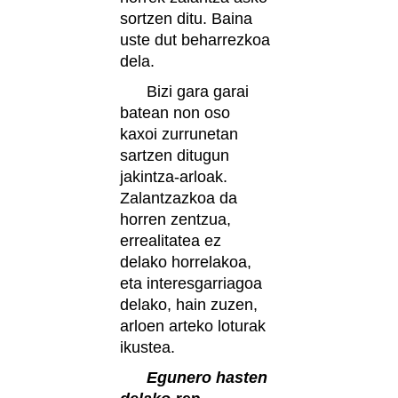
sortzen ditu. Baina
uste dut beharrezkoa
dela.
Bizi gara garai
batean non oso
kaxoi zurrunetan
sartzen ditugun
jakintza-arloak.
Zalantzazkoa da
horren zentzua,
errealitatea ez
delako horrelakoa,
eta interesgarriagoa
delako, hain zuzen,
arloen arteko loturak
ikustea.
Egunero hasten