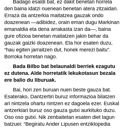
Badago esaldi bat, ez dakit benetan horrela
den baina idatzi nuenean benetan atera zitzaidan.
Erraza da antzerkia maitatzea gauzak ondo
doazenean —adibidez, orain eman dugu Markinan
emanaldia eta dena arrakasta izan da—, baina
gure ofizioa benetan maitatzen jakin behar da
gauzak gaizki doazenean. Eta hor esaten duzu,
“hau egiten jarraitzen dut, honek merezi baitu”.
Borroka horretan nago.
Bada Bilbo bat belaunaldi berriek ezagutu
ez dutena. Alde horretatik lekukotasun bezala
ere balio du liburuak.
Bai, hori zen buruan nuen beste gauza bat.
Esaterako, Dantzertiri buruz informazioa bilatzen
ari nintzela ohartu nintzen ez dagoela ezer. Euskal
antzerkiari buruz oso gauza gutxi aurkituko duzu.
Oso oso gutxi. Nik zenbaitetan esaten diet lagun
batzuei: “Begiratu Ander Lipusen entziklopedia