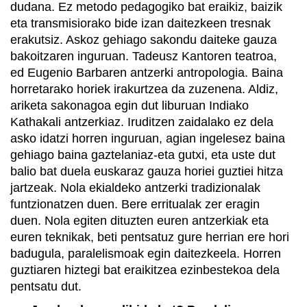
dudana. Ez metodo pedagogiko bat eraikiz, baizik
eta transmisiorako bide izan daitezkeen tresnak
erakutsiz. Askoz gehiago sakondu daiteke gauza
bakoitzaren inguruan. Tadeusz Kantoren teatroa,
ed Eugenio Barbaren antzerki antropologia. Baina
horretarako horiek irakurtzea da zuzenena. Aldiz,
ariketa sakonagoa egin dut liburuan Indiako
Kathakali antzerkiaz. Iruditzen zaidalako ez dela
asko idatzi horren inguruan, agian ingelesez baina
gehiago baina gaztelaniaz-eta gutxi, eta uste dut
balio bat duela euskaraz gauza horiei guztiei hitza
jartzeak. Nola ekialdeko antzerki tradizionalak
funtzionatzen duen. Bere erritualak zer eragin
duen. Nola egiten dituzten euren antzerkiak eta
euren teknikak, beti pentsatuz gure herrian ere hori
badugula, paralelismoak egin daitezkeela. Horren
guztiaren hiztegi bat eraikitzea ezinbestekoa dela
pentsatu dut.