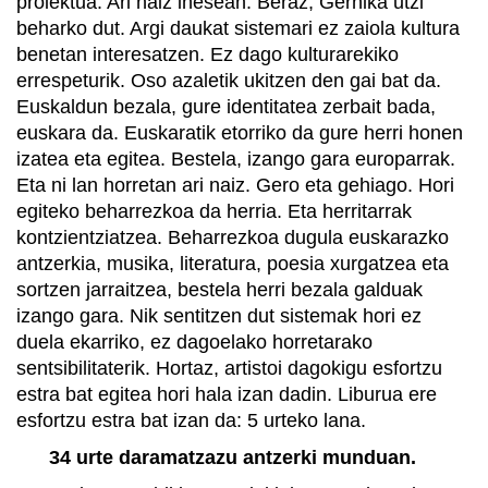
proiektua. Ari naiz ihesean. Beraz, Gernika utzi
beharko dut. Argi daukat sistemari ez zaiola kultura
benetan interesatzen. Ez dago kulturarekiko
errespeturik. Oso azaletik ukitzen den gai bat da.
Euskaldun bezala, gure identitatea zerbait bada,
euskara da. Euskaratik etorriko da gure herri honen
izatea eta egitea. Bestela, izango gara europarrak.
Eta ni lan horretan ari naiz. Gero eta gehiago. Hori
egiteko beharrezkoa da herria. Eta herritarrak
kontzientziatzea. Beharrezkoa dugula euskarazko
antzerkia, musika, literatura, poesia xurgatzea eta
sortzen jarraitzea, bestela herri bezala galduak
izango gara. Nik sentitzen dut sistemak hori ez
duela ekarriko, ez dagoelako horretarako
sentsibilitaterik. Hortaz, artistoi dagokigu esfortzu
estra bat egitea hori hala izan dadin. Liburua ere
esfortzu estra bat izan da: 5 urteko lana.
34 urte daramatzazu antzerki munduan.