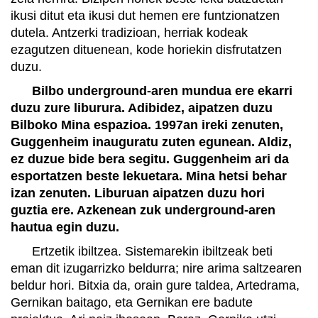
ikusi ditut eta ikusi dut hemen ere funtzionatzen
dutela. Antzerki tradizioan, herriak kodeak
ezagutzen dituenean, kode horiekin disfrutatzen
duzu.
Bilbo underground-aren mundua ere ekarri
duzu zure liburura. Adibidez, aipatzen duzu
Bilboko Mina espazioa. 1997an ireki zenuten,
Guggenheim inauguratu zuten egunean. Aldiz,
ez duzue bide bera segitu. Guggenheim ari da
esportatzen beste lekuetara. Mina hetsi behar
izan zenuten. Liburuan aipatzen duzu hori
guztia ere. Azkenean zuk underground-aren
hautua egin duzu.
Ertzetik ibiltzea. Sistemarekin ibiltzeak beti
eman dit izugarrizko beldurra; nire arima saltzearen
beldur hori. Bitxia da, orain gure taldea, Artedrama,
Gernikan baitago, eta Gernikan ere badute