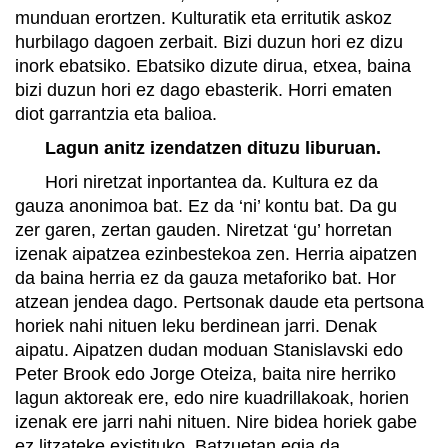
munduan erortzen. Kulturatik eta erritutik askoz
hurbilago dagoen zerbait. Bizi duzun hori ez dizu
inork ebatsiko. Ebatsiko dizute dirua, etxea, baina
bizi duzun hori ez dago ebasterik. Horri ematen
diot garrantzia eta balioa.
Lagun anitz izendatzen dituzu liburuan.
Hori niretzat inportantea da. Kultura ez da
gauza anonimoa bat. Ez da ‘ni’ kontu bat. Da gu
zer garen, zertan gauden. Niretzat ‘gu’ horretan
izenak aipatzea ezinbestekoa zen. Herria aipatzen
da baina herria ez da gauza metaforiko bat. Hor
atzean jendea dago. Pertsonak daude eta pertsona
horiek nahi nituen leku berdinean jarri. Denak
aipatu. Aipatzen dudan moduan Stanislavski edo
Peter Brook edo Jorge Oteiza, baita nire herriko
lagun aktoreak ere, edo nire kuadrillakoak, horien
izenak ere jarri nahi nituen. Nire bidea horiek gabe
ez litzateke existituko. Batzuetan egia da