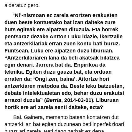
alderatuz gero.
‘Ni’-nismoan ez zarela erortzen erakusten
duen beste kontuetako bat izan daiteke zure
huts egiteak ere aipatzen dituzula. Eta horrek
pentsaraz dezake Antton Luku idazle, ikertzaile
eta antzerkilariak erran zuen kontu bati buruz.
Funtsean, Luku ere aipatzen duzu liburuan.
“Antzerkilariaren lana da beti akatsak bilatzea
egin denari. Jarrera bat da. Enpirikoa da
teknika. Egiten duzu gauza bat, eta orduan
erraten da: ‘Ongi zen, baina’. Aitortze hori
antzerkiaren metodoa da. Beste leku batzuetan,
debate intelektualetan edo, behar duzu erakutsi
arrazoi duzula” (
Berria
, 2014-03-01). Liburuan
hortik ere ari zarela senti daiteke, ezta?
Bai. Gainera, memento batean kontatzen dut
antzerki lan bat egiten duzunean beti inperfekzioari
buruz ari zarela. Beti dago zerbait ez dena