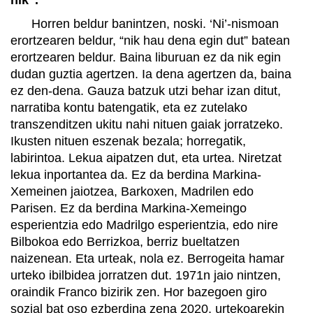
Horren beldur banintzen, noski. ‘Ni’-nismoan
erortzearen beldur, “nik hau dena egin dut” batean
erortzearen beldur. Baina liburuan ez da nik egin
dudan guztia agertzen. Ia dena agertzen da, baina
ez den-dena. Gauza batzuk utzi behar izan ditut,
narratiba kontu batengatik, eta ez zutelako
transzenditzen ukitu nahi nituen gaiak jorratzeko.
Ikusten nituen eszenak bezala; horregatik,
labirintoa. Lekua aipatzen dut, eta urtea. Niretzat
lekua inportantea da. Ez da berdina Markina-
Xemeinen jaiotzea, Barkoxen, Madrilen edo
Parisen. Ez da berdina Markina-Xemeingo
esperientzia edo Madrilgo esperientzia, edo nire
Bilbokoa edo Berrizkoa, berriz bueltatzen
naizenean. Eta urteak, nola ez. Berrogeita hamar
urteko ibilbidea jorratzen dut. 1971n jaio nintzen,
oraindik Franco bizirik zen. Hor bazegoen giro
sozial bat oso ezberdina zena 2020. urtekoarekin