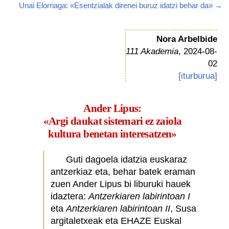
Unai Elorriaga: «Esentzialak direnei buruz idatzi behar da» →
Nora Arbelbide
111 Akademia
, 2024-08-
02
[iturburua]
Ander Lipus:
«Argi daukat sistemari ez zaiola
kultura benetan interesatzen»
Guti dagoela idatzia euskaraz
antzerkiaz eta, behar batek eraman
zuen Ander Lipus bi liburuki hauek
idaztera:
Antzerkiaren labirintoan I
eta
Antzerkiaren labirintoan II
, Susa
argitaletxeak eta EHAZE Euskal