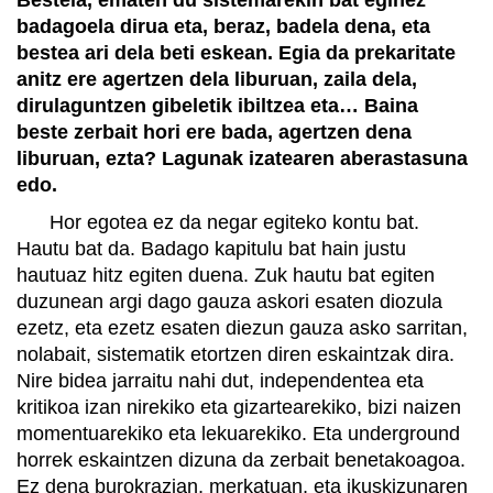
badagoela dirua eta, beraz, badela dena, eta
bestea ari dela beti eskean. Egia da prekaritate
anitz ere agertzen dela liburuan, zaila dela,
dirulaguntzen gibeletik ibiltzea eta… Baina
beste zerbait hori ere bada, agertzen dena
liburuan, ezta? Lagunak izatearen aberastasuna
edo.
Hor egotea ez da negar egiteko kontu bat.
Hautu bat da. Badago kapitulu bat hain justu
hautuaz hitz egiten duena. Zuk hautu bat egiten
duzunean argi dago gauza askori esaten diozula
ezetz, eta ezetz esaten diezun gauza asko sarritan,
nolabait, sistematik etortzen diren eskaintzak dira.
Nire bidea jarraitu nahi dut, independentea eta
kritikoa izan nirekiko eta gizartearekiko, bizi naizen
momentuarekiko eta lekuarekiko. Eta underground
horrek eskaintzen dizuna da zerbait benetakoagoa.
Ez dena burokrazian, merkatuan, eta ikuskizunaren