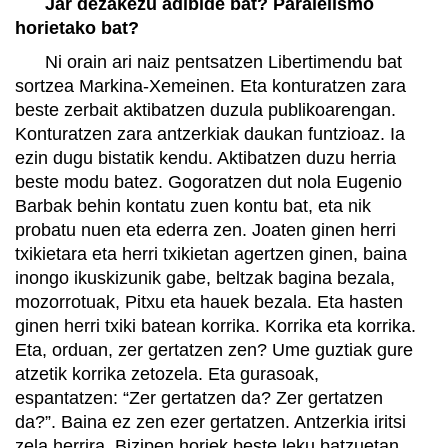
Jar dezakezu adibide bat? Paralelismo
horietako bat?
Ni orain ari naiz pentsatzen Libertimendu bat
sortzea Markina-Xemeinen. Eta konturatzen zara
beste zerbait aktibatzen duzula publikoarengan.
Konturatzen zara antzerkiak daukan funtzioaz. Ia
ezin dugu bistatik kendu. Aktibatzen duzu herria
beste modu batez. Gogoratzen dut nola Eugenio
Barbak behin kontatu zuen kontu bat, eta nik
probatu nuen eta ederra zen. Joaten ginen herri
txikietara eta herri txikietan agertzen ginen, baina
inongo ikuskizunik gabe, beltzak bagina bezala,
mozorrotuak, Pitxu eta hauek bezala. Eta hasten
ginen herri txiki batean korrika. Korrika eta korrika.
Eta, orduan, zer gertatzen zen? Ume guztiak gure
atzetik korrika zetozela. Eta gurasoak,
espantatzen: “Zer gertatzen da? Zer gertatzen
da?”. Baina ez zen ezer gertatzen. Antzerkia iritsi
zela herrira. Bizipen horiek beste leku batzuetan