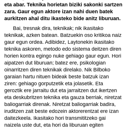
eta abar. Teknika horietan biziki sakonki sartzen
zara. Gaur egun aktore izan nahi duen batek
aurkitzen ahal ditu ikasteko bide anitz liburuan.
Bai, tresnak dira, teknikak; nik ikasitako
teknikak, azken batean. Batzuekin oso kritikoa naiz
gaur egun ordea. Adibidez, Laytonekin ikasitako
teknika askoren, metodo edo sistema deitzen diren
horien kontra egingo nuke gehiago gaur egun. Hori
aipatzen dut liburuan; batez ere, psikologian
oinarritzen diren teknikak direlako. Nik Bilboko
garaian hartu nituen bideak beste batzuk izan
ziren: gehiago gorputzetik eta jolasetik. Eta
geroztik ere jarraitu dut eta jarraitzen dut ikertzen
eta deskubritzen teknika eta gauza berriak, niretzat
baliogarriak direnak. Niretzat baliogarriak badira,
iruditzen zait beste edozein aktorerentzat ere izan
daitezkeela. Ikasitako hori transmititzeko gai
naizela uste dut, eta hori da liburuan egiten