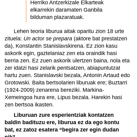
Herriko Antzerkizale Elkarteak
elkarrekin daramaten Ganbila
bilduman plazaratuak.
Lehen teoria liburua aitak oparitu zion 18 urte
zituela:
Un actor se prepara
(aktore bat prestatzen
da), Konstantin Stanislavskirena. Ez zion kasu
askorik egin, gaztelaniaz zen eta oraindik hasi
berria zen. Ez zuen askorik ulertzen baina, nola eta
zer idatzi hasi zelarik pentsatzen, abiapuntutzat
hartu zuen. Stanislavski bezala, Antonin Artaud edo
Grotowski. Baita bertsolarien liburuak ere; Buztarri
(1924-2009) zenarena bereziki. Markina-
Xemeingoa hura ere, Lipus bezala. Harekin hasi
zen bertsoa ikasten.
Liburuan zure esperientziak kontatzen
baldin badituzu ere, liburua ez da ego kontu
bat, ez zatoz esatera “begira zer egin dudan
nik”.