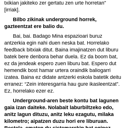
txikian jakiteko zer gertatu zen urte horretan”
[irriak].
Bilbo zikinak underground horrek,
gazteentzat ere balio du.
Bai, bai. Badago Mina espazioari buruz
antzerkia egin nahi duen neska bat. Horrelako
feedback bitxiak ditut. Baina imajinatzen dut liburu
batek bere denbora behar duela. Ez da boom bat,
ez da jendeak espero zuen liburu bat. Espero dut
hemendik bost hamar urtera oraindik baliogarri
izatea. Baina ez didate antzerki eskola batetik deitu
erranez: “Zein interesgarria hau gure ikasleentzat”.
Ez, horrelako ezer ez.
Underground-aren beste kontu bat lagunen
gaia izan daiteke. Nolabait laburbiltzeko edo,
anitz lagun dituzu, anitz leku ezagutu, milaka
kilometro; aipatzen duzu hori ere liburuan.
Bestela, ematen du sistemarekin bat eginez