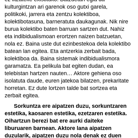
kulturgintzan ari garenok oso gutxi garela,
politikoki, jarrera eta zentzu kolektiboa,
kolektibotasuna, barneratuta daukagunak. Nik nire
burua kolektibo baten barruan sartzen dut. Nahiz
eta indibidualismoan erortzen naizen batzuetan,
nola ez. Baina uste dut ezinbestekoa dela kolektibo
batean lan egitea. Eta antzerkia zerbait bada,
kolektiboa da. Baina sistemak indibidualismora
garamatza. Ea pelikula bat egiten dudan, ea
telebistan hartzen nauten… Aktore gehiena oso
isolatuta daude, euren jatekoa bilatzen, prekaritate
horretan. Ez dute lortzen talde bat sortzea eta
zerbait egitea.
Sorkuntza ere aipatzen duzu, sorkuntzaren
estetika, kaosaren estetika, ezetzaren estetika.
Oihartzun berezi bat ere aurki daiteke
liburuaren barnean. Aktore lana aipatzen
duzularik, aipatzen duzu nola denak ez duen