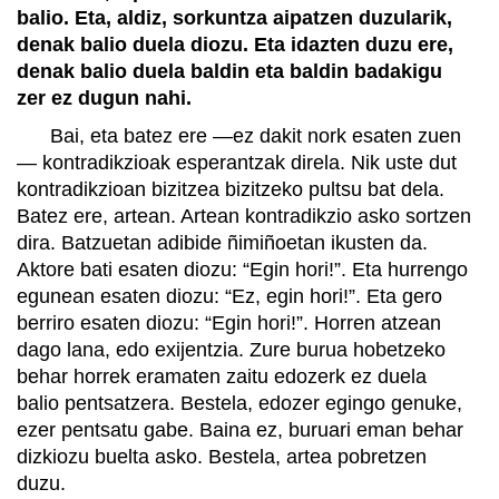
balio. Eta, aldiz, sorkuntza aipatzen duzularik,
denak balio duela diozu. Eta idazten duzu ere,
denak balio duela baldin eta baldin badakigu
zer ez dugun nahi.
Bai, eta batez ere —ez dakit nork esaten zuen
— kontradikzioak esperantzak direla. Nik uste dut
kontradikzioan bizitzea bizitzeko pultsu bat dela.
Batez ere, artean. Artean kontradikzio asko sortzen
dira. Batzuetan adibide ñimiñoetan ikusten da.
Aktore bati esaten diozu: “Egin hori!”. Eta hurrengo
egunean esaten diozu: “Ez, egin hori!”. Eta gero
berriro esaten diozu: “Egin hori!”. Horren atzean
dago lana, edo exijentzia. Zure burua hobetzeko
behar horrek eramaten zaitu edozerk ez duela
balio pentsatzera. Bestela, edozer egingo genuke,
ezer pentsatu gabe. Baina ez, buruari eman behar
dizkiozu buelta asko. Bestela, artea pobretzen
duzu.