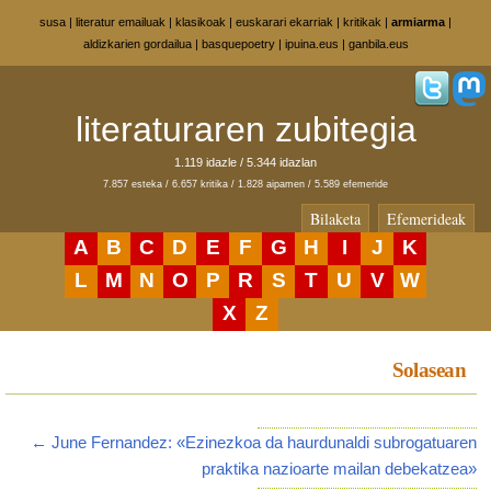
susa
|
literatur emailuak
|
klasikoak
|
euskarari ekarriak
|
kritikak
|
armiarma
|
aldizkarien gordailua
|
basquepoetry
|
ipuina.eus
|
ganbila.eus
literaturaren zubitegia
1.119 idazle / 5.344 idazlan
7.857 esteka / 6.657 kritika / 1.828 aipamen / 5.589 efemeride
Bilaketa
Efemerideak
A
B
C
D
E
F
G
H
I
J
K
L
M
N
O
P
R
S
T
U
V
W
X
Z
Solasean
← June Fernandez: «Ezinezkoa da haurdunaldi subrogatuaren
praktika nazioarte mailan debekatzea»