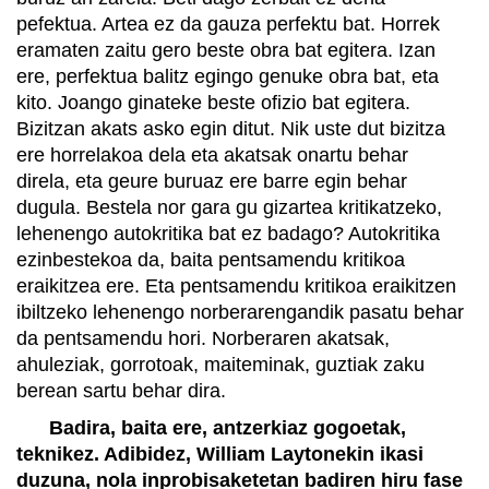
pefektua. Artea ez da gauza perfektu bat. Horrek
eramaten zaitu gero beste obra bat egitera. Izan
ere, perfektua balitz egingo genuke obra bat, eta
kito. Joango ginateke beste ofizio bat egitera.
Bizitzan akats asko egin ditut. Nik uste dut bizitza
ere horrelakoa dela eta akatsak onartu behar
direla, eta geure buruaz ere barre egin behar
dugula. Bestela nor gara gu gizartea kritikatzeko,
lehenengo autokritika bat ez badago? Autokritika
ezinbestekoa da, baita pentsamendu kritikoa
eraikitzea ere. Eta pentsamendu kritikoa eraikitzen
ibiltzeko lehenengo norberarengandik pasatu behar
da pentsamendu hori. Norberaren akatsak,
ahuleziak, gorrotoak, maiteminak, guztiak zaku
berean sartu behar dira.
Badira, baita ere, antzerkiaz gogoetak,
teknikez. Adibidez, William Laytonekin ikasi
duzuna, nola inprobisaketetan badiren hiru fase