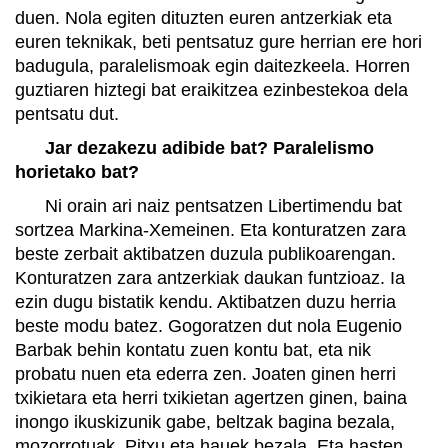
duen. Nola egiten dituzten euren antzerkiak eta
euren teknikak, beti pentsatuz gure herrian ere hori
badugula, paralelismoak egin daitezkeela. Horren
guztiaren hiztegi bat eraikitzea ezinbestekoa dela
pentsatu dut.
Jar dezakezu adibide bat? Paralelismo
horietako bat?
Ni orain ari naiz pentsatzen Libertimendu bat
sortzea Markina-Xemeinen. Eta konturatzen zara
beste zerbait aktibatzen duzula publikoarengan.
Konturatzen zara antzerkiak daukan funtzioaz. Ia
ezin dugu bistatik kendu. Aktibatzen duzu herria
beste modu batez. Gogoratzen dut nola Eugenio
Barbak behin kontatu zuen kontu bat, eta nik
probatu nuen eta ederra zen. Joaten ginen herri
txikietara eta herri txikietan agertzen ginen, baina
inongo ikuskizunik gabe, beltzak bagina bezala,
mozorrotuak, Pitxu eta hauek bezala. Eta hasten