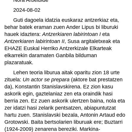
2024-08-02
Guti dagoela idatzia euskaraz antzerkiaz eta,
behar batek eraman zuen Ander Lipus bi liburuki
hauek idaztera:
Antzerkiaren labirintoan I
eta
Antzerkiaren labirintoan II
, Susa argitaletxeak eta
EHAZE Euskal Herriko Antzerkizale Elkarteak
elkarrekin daramaten Ganbila bilduman
plazaratuak.
Lehen teoria liburua aitak oparitu zion 18 urte
zituela:
Un actor se prepara
(aktore bat prestatzen
da), Konstantin Stanislavskirena. Ez zion kasu
askorik egin, gaztelaniaz zen eta oraindik hasi
berria zen. Ez zuen askorik ulertzen baina, nola eta
zer idatzi hasi zelarik pentsatzen, abiapuntutzat
hartu zuen. Stanislavski bezala, Antonin Artaud edo
Grotowski. Baita bertsolarien liburuak ere; Buztarri
(1924-2009) zenarena bereziki. Markina-