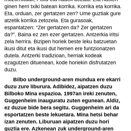
ginen herri txiki batean korrika. Korrika eta korrika.
Eta, orduan, zer gertatzen zen? Ume guztiak gure
atzetik korrika zetozela. Eta gurasoak,
espantatzen: “Zer gertatzen da? Zer gertatzen
da?”. Baina ez zen ezer gertatzen. Antzerkia iritsi
zela herrira. Bizipen horiek beste leku batzuetan
ikusi ditut eta ikusi dut hemen ere funtzionatzen
dutela. Antzerki tradizioan, herriak kodeak
ezagutzen dituenean, kode horiekin disfrutatzen
duzu.
Bilbo underground-aren mundua ere ekarri
duzu zure liburura. Adibidez, aipatzen duzu
Bilboko Mina espazioa. 1997an ireki zenuten,
Guggenheim inauguratu zuten egunean. Aldiz,
ez duzue bide bera segitu. Guggenheim ari da
esportatzen beste lekuetara. Mina hetsi behar
izan zenuten. Liburuan aipatzen duzu hori
guztia ere. Azkenean zuk underground-aren