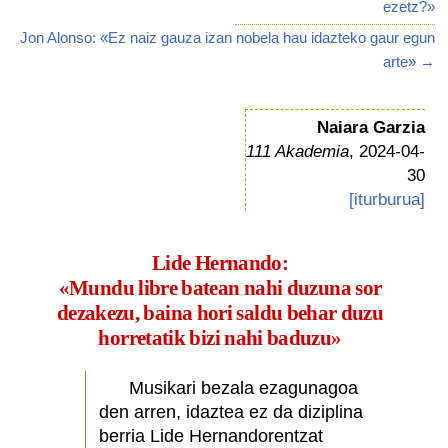
ezetz?»
Jon Alonso: «Ez naiz gauza izan nobela hau idazteko gaur egun
arte» →
Naiara Garzia
111 Akademia
, 2024-04-
30
[iturburua]
Lide Hernando:
«Mundu libre batean nahi duzuna sor
dezakezu, baina hori saldu behar duzu
horretatik bizi nahi baduzu»
Musikari bezala ezagunagoa
den arren, idaztea ez da diziplina
berria Lide Hernandorentzat