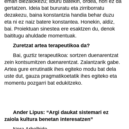
eman diezaiokezu; liburu batekin, ordea, hori ez da
gertatzen. Ideia bat bururatu eta zirriborratu
dezakezu, baina konstantzia handia behar duzu
eta ni ez naiz batere konstantea. Honekin, aldiz,
bai. Proiektuan sinestea ere esaktzen du, denok
baititugu ahuldade momentuak.
Zuretzat artea terapeutikoa da?
Bai, guztiz terapeutikoa: sortzen duenarentzat
zein kontsumitzen duenarentzat. Zalantzarik gabe.
Artea gure errutinatik ihes egiteko modu bat dela
uste dut, gauza pragmatikoetatik ihes egiteko eta
momentu pozgarri bat edukitzeko.
Ander Lipus: “Argi daukat sistemari ez
zaiola kultura benetan interesatzen”
Nora Arbelbide