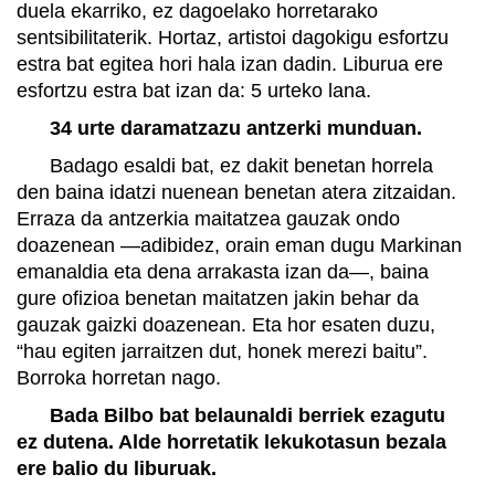
duela ekarriko, ez dagoelako horretarako
sentsibilitaterik. Hortaz, artistoi dagokigu esfortzu
estra bat egitea hori hala izan dadin. Liburua ere
esfortzu estra bat izan da: 5 urteko lana.
34 urte daramatzazu antzerki munduan.
Badago esaldi bat, ez dakit benetan horrela
den baina idatzi nuenean benetan atera zitzaidan.
Erraza da antzerkia maitatzea gauzak ondo
doazenean —adibidez, orain eman dugu Markinan
emanaldia eta dena arrakasta izan da—, baina
gure ofizioa benetan maitatzen jakin behar da
gauzak gaizki doazenean. Eta hor esaten duzu,
“hau egiten jarraitzen dut, honek merezi baitu”.
Borroka horretan nago.
Bada Bilbo bat belaunaldi berriek ezagutu
ez dutena. Alde horretatik lekukotasun bezala
ere balio du liburuak.