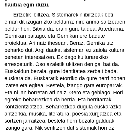
hautua egin duzu.
Ertzetik ibiltzea. Sistemarekin ibiltzeak beti
eman dit izugarrizko beldurra; nire arima saltzearen
beldur hori. Bitxia da, orain gure taldea, Artedrama,
Gernikan baitago, eta Gernikan ere badute
proiektua. Ari naiz ihesean. Beraz, Gernika utzi
beharko dut. Argi daukat sistemari ez zaiola kultura
benetan interesatzen. Ez dago kulturarekiko
errespeturik. Oso azaletik ukitzen den gai bat da.
Euskaldun bezala, gure identitatea zerbait bada,
euskara da. Euskaratik etorriko da gure herri honen
izatea eta egitea. Bestela, izango gara europarrak.
Eta ni lan horretan ari naiz. Gero eta gehiago. Hori
egiteko beharrezkoa da herria. Eta herritarrak
kontzientziatzea. Beharrezkoa dugula euskarazko
antzerkia, musika, literatura, poesia xurgatzea eta
sortzen jarraitzea, bestela herri bezala galduak
izango gara. Nik sentitzen dut sistemak hori ez