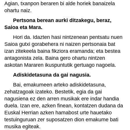
Agian, txanpon beraren bi alde horiek banaizela
ohartu naiz.
Pertsona berean aurki ditzakegu, beraz,
Saioa eta Mara.
Hori da. Idazten hasi nintzenean pentsatu nuen
Saioa gutxi gorabehera ni naizen pertsonaia bat
izan zitekeela baina fikziora eramanda; eta bestea
antagonista zela. Baina gero ohartu nintzen
askotan Mararen ikuspuntutik gertuago nagoela.
Adiskidetasuna da gai nagusia.
Bai, emakumeen arteko adiskidetasuna,
zehatzagoak izateko. Bestetik, egia da gai
nagusiena ez den arren musikak ere indar handia
duela. Izan ere, azken finean, kontatzen dudana da
Euskal Herrian azken hamabost urte hauetako
testuinguruan zer suposatzen dion emakume bati
musika egiteak.