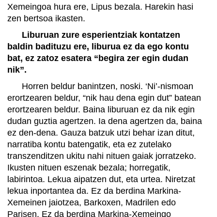
Xemeingoa hura ere, Lipus bezala. Harekin hasi
zen bertsoa ikasten.
Liburuan zure esperientziak kontatzen
baldin badituzu ere, liburua ez da ego kontu
bat, ez zatoz esatera “begira zer egin dudan
nik”.
Horren beldur banintzen, noski. ‘Ni’-nismoan
erortzearen beldur, “nik hau dena egin dut” batean
erortzearen beldur. Baina liburuan ez da nik egin
dudan guztia agertzen. Ia dena agertzen da, baina
ez den-dena. Gauza batzuk utzi behar izan ditut,
narratiba kontu batengatik, eta ez zutelako
transzenditzen ukitu nahi nituen gaiak jorratzeko.
Ikusten nituen eszenak bezala; horregatik,
labirintoa. Lekua aipatzen dut, eta urtea. Niretzat
lekua inportantea da. Ez da berdina Markina-
Xemeinen jaiotzea, Barkoxen, Madrilen edo
Parisen. Ez da berdina Markina-Xemeingo