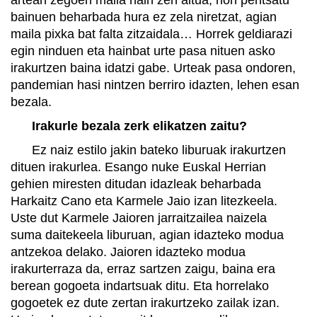
bainuen beharbada hura ez zela niretzat, agian
maila pixka bat falta zitzaidala… Horrek geldiarazi
egin ninduen eta hainbat urte pasa nituen asko
irakurtzen baina idatzi gabe. Urteak pasa ondoren,
pandemian hasi nintzen berriro idazten, lehen esan
bezala.
Irakurle bezala zerk elikatzen zaitu?
Ez naiz estilo jakin bateko liburuak irakurtzen
dituen irakurlea. Esango nuke Euskal Herrian
gehien miresten ditudan idazleak beharbada
Harkaitz Cano eta Karmele Jaio izan litezkeela.
Uste dut Karmele Jaioren jarraitzailea naizela
suma daitekeela liburuan, agian idazteko modua
antzekoa delako. Jaioren idazteko modua
irakurterraza da, erraz sartzen zaigu, baina era
berean gogoeta indartsuak ditu. Eta horrelako
gogoetek ez dute zertan irakurtzeko zailak izan.