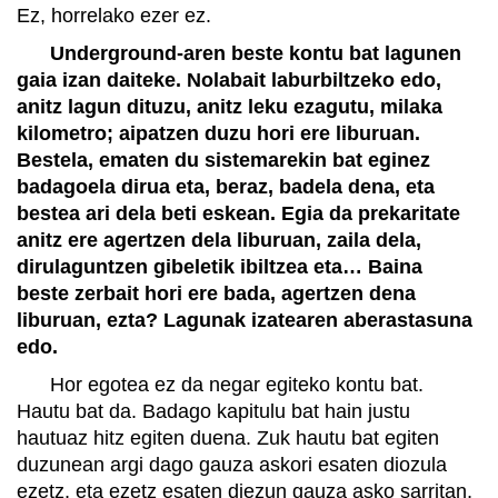
Ez, horrelako ezer ez.
Underground-aren beste kontu bat lagunen
gaia izan daiteke. Nolabait laburbiltzeko edo,
anitz lagun dituzu, anitz leku ezagutu, milaka
kilometro; aipatzen duzu hori ere liburuan.
Bestela, ematen du sistemarekin bat eginez
badagoela dirua eta, beraz, badela dena, eta
bestea ari dela beti eskean. Egia da prekaritate
anitz ere agertzen dela liburuan, zaila dela,
dirulaguntzen gibeletik ibiltzea eta… Baina
beste zerbait hori ere bada, agertzen dena
liburuan, ezta? Lagunak izatearen aberastasuna
edo.
Hor egotea ez da negar egiteko kontu bat.
Hautu bat da. Badago kapitulu bat hain justu
hautuaz hitz egiten duena. Zuk hautu bat egiten
duzunean argi dago gauza askori esaten diozula
ezetz, eta ezetz esaten diezun gauza asko sarritan,