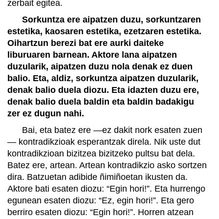
zerbait egitea.
Sorkuntza ere aipatzen duzu, sorkuntzaren
estetika, kaosaren estetika, ezetzaren estetika.
Oihartzun berezi bat ere aurki daiteke
liburuaren barnean. Aktore lana aipatzen
duzularik, aipatzen duzu nola denak ez duen
balio. Eta, aldiz, sorkuntza aipatzen duzularik,
denak balio duela diozu. Eta idazten duzu ere,
denak balio duela baldin eta baldin badakigu
zer ez dugun nahi.
Bai, eta batez ere —ez dakit nork esaten zuen
— kontradikzioak esperantzak direla. Nik uste dut
kontradikzioan bizitzea bizitzeko pultsu bat dela.
Batez ere, artean. Artean kontradikzio asko sortzen
dira. Batzuetan adibide ñimiñoetan ikusten da.
Aktore bati esaten diozu: “Egin hori!”. Eta hurrengo
egunean esaten diozu: “Ez, egin hori!”. Eta gero
berriro esaten diozu: “Egin hori!”. Horren atzean