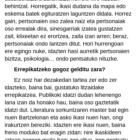
behintzat. Horregatik, ikasi dudana da mapa edo
eskema batek egituratzen laguntzen didala. Horrez
gain, pertsonaien oso zalea naiz eta pertsonaiak
oso errealak dira, sinesgarriak izatea gustatzen
zait, klixeetan ez erortzea, zaila izan arren; beraz,
pertsonaiak ondo lantzen ditut. Hori hurrengoan
ere egingo nuke, idazten hasi aurretik pertsonaien
bizitza, psikologia… ondo pentsatuko nituzke.
Errepikatzeko gogoz gelditu zara?
Ez noiz har dezakedan tartea zer edo zer
idazteko, baina bai, gustatuko litzaidake
errepikatzea. Publikoki idatzi dudan lehenengo
lana izan da honako hau, baina oso gaztetatik
idatzi dut. Literatura sorkuntzaren master bat egin
nuen Bartzelonan eta asko ikasi nuen han, ongi
irakurtzen bereziki. Idazten ere ikasi nuen, baina
freno moduko bat eragin zidan: nire ikaskideen
artean zegoen maila hain zen altua, non pentsatu