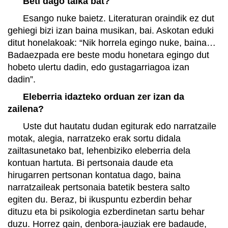
Beti dago talka bat?
Esango nuke baietz. Literaturan oraindik ez dut
gehiegi bizi izan baina musikan, bai. Askotan eduki
ditut honelakoak: “Nik horrela egingo nuke, baina…
Badaezpada ere beste modu honetara egingo dut
hobeto ulertu dadin, edo gustagarriagoa izan
dadin”.
Eleberria idazteko orduan zer izan da
zailena?
Uste dut hautatu dudan egiturak edo narratzaile
motak, alegia, narratzeko erak sortu didala
zailtasunetako bat, lehenbiziko eleberria dela
kontuan hartuta. Bi pertsonaia daude eta
hirugarren pertsonan kontatua dago, baina
narratzaileak pertsonaia batetik bestera salto
egiten du. Beraz, bi ikuspuntu ezberdin behar
dituzu eta bi psikologia ezberdinetan sartu behar
duzu. Horrez gain, denbora-jauziak ere badaude,