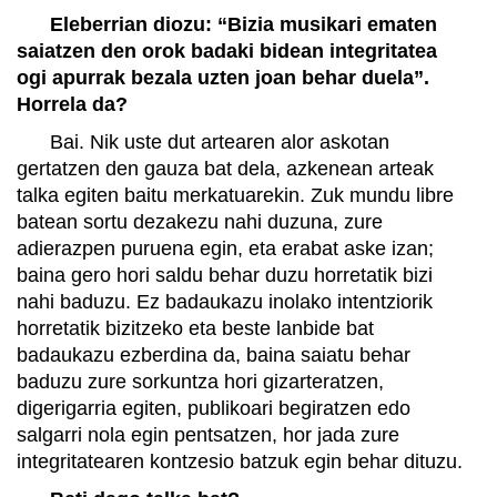
Eleberrian diozu: “Bizia musikari ematen
saiatzen den orok badaki bidean integritatea
ogi apurrak bezala uzten joan behar duela”.
Horrela da?
Bai. Nik uste dut artearen alor askotan
gertatzen den gauza bat dela, azkenean arteak
talka egiten baitu merkatuarekin. Zuk mundu libre
batean sortu dezakezu nahi duzuna, zure
adierazpen puruena egin, eta erabat aske izan;
baina gero hori saldu behar duzu horretatik bizi
nahi baduzu. Ez badaukazu inolako intentziorik
horretatik bizitzeko eta beste lanbide bat
badaukazu ezberdina da, baina saiatu behar
baduzu zure sorkuntza hori gizarteratzen,
digerigarria egiten, publikoari begiratzen edo
salgarri nola egin pentsatzen, hor jada zure
integritatearen kontzesio batzuk egin behar dituzu.