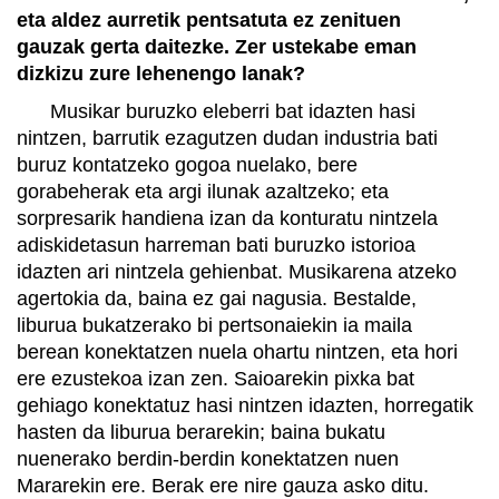
eta aldez aurretik pentsatuta ez zenituen
gauzak gerta daitezke. Zer ustekabe eman
dizkizu zure lehenengo lanak?
Musikar buruzko eleberri bat idazten hasi
nintzen, barrutik ezagutzen dudan industria bati
buruz kontatzeko gogoa nuelako, bere
gorabeherak eta argi ilunak azaltzeko; eta
sorpresarik handiena izan da konturatu nintzela
adiskidetasun harreman bati buruzko istorioa
idazten ari nintzela gehienbat. Musikarena atzeko
agertokia da, baina ez gai nagusia. Bestalde,
liburua bukatzerako bi pertsonaiekin ia maila
berean konektatzen nuela ohartu nintzen, eta hori
ere ezustekoa izan zen. Saioarekin pixka bat
gehiago konektatuz hasi nintzen idazten, horregatik
hasten da liburua berarekin; baina bukatu
nuenerako berdin-berdin konektatzen nuen
Mararekin ere. Berak ere nire gauza asko ditu.