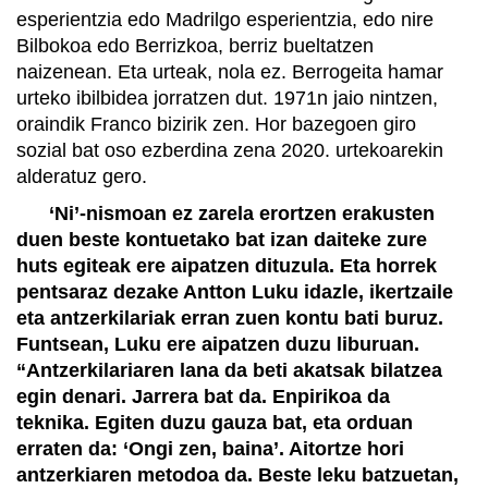
esperientzia edo Madrilgo esperientzia, edo nire
Bilbokoa edo Berrizkoa, berriz bueltatzen
naizenean. Eta urteak, nola ez. Berrogeita hamar
urteko ibilbidea jorratzen dut. 1971n jaio nintzen,
oraindik Franco bizirik zen. Hor bazegoen giro
sozial bat oso ezberdina zena 2020. urtekoarekin
alderatuz gero.
‘Ni’-nismoan ez zarela erortzen erakusten
duen beste kontuetako bat izan daiteke zure
huts egiteak ere aipatzen dituzula. Eta horrek
pentsaraz dezake Antton Luku idazle, ikertzaile
eta antzerkilariak erran zuen kontu bati buruz.
Funtsean, Luku ere aipatzen duzu liburuan.
“Antzerkilariaren lana da beti akatsak bilatzea
egin denari. Jarrera bat da. Enpirikoa da
teknika. Egiten duzu gauza bat, eta orduan
erraten da: ‘Ongi zen, baina’. Aitortze hori
antzerkiaren metodoa da. Beste leku batzuetan,