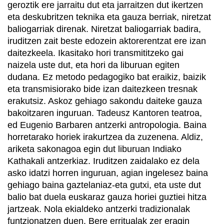
geroztik ere jarraitu dut eta jarraitzen dut ikertzen
eta deskubritzen teknika eta gauza berriak, niretzat
baliogarriak direnak. Niretzat baliogarriak badira,
iruditzen zait beste edozein aktorerentzat ere izan
daitezkeela. Ikasitako hori transmititzeko gai
naizela uste dut, eta hori da liburuan egiten
dudana. Ez metodo pedagogiko bat eraikiz, baizik
eta transmisiorako bide izan daitezkeen tresnak
erakutsiz. Askoz gehiago sakondu daiteke gauza
bakoitzaren inguruan. Tadeusz Kantoren teatroa,
ed Eugenio Barbaren antzerki antropologia. Baina
horretarako horiek irakurtzea da zuzenena. Aldiz,
ariketa sakonagoa egin dut liburuan Indiako
Kathakali antzerkiaz. Iruditzen zaidalako ez dela
asko idatzi horren inguruan, agian ingelesez baina
gehiago baina gaztelaniaz-eta gutxi, eta uste dut
balio bat duela euskaraz gauza horiei guztiei hitza
jartzeak. Nola ekialdeko antzerki tradizionalak
funtzionatzen duen. Bere erritualak zer eragin