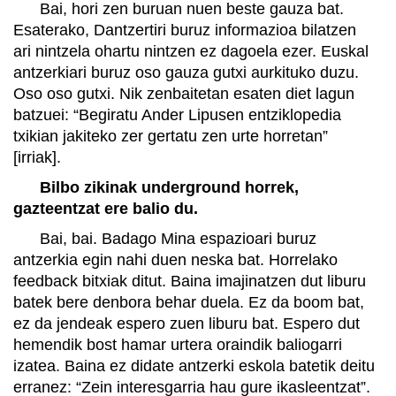
Bai, hori zen buruan nuen beste gauza bat.
Esaterako, Dantzertiri buruz informazioa bilatzen
ari nintzela ohartu nintzen ez dagoela ezer. Euskal
antzerkiari buruz oso gauza gutxi aurkituko duzu.
Oso oso gutxi. Nik zenbaitetan esaten diet lagun
batzuei: “Begiratu Ander Lipusen entziklopedia
txikian jakiteko zer gertatu zen urte horretan”
[irriak].
Bilbo zikinak underground horrek,
gazteentzat ere balio du.
Bai, bai. Badago Mina espazioari buruz
antzerkia egin nahi duen neska bat. Horrelako
feedback bitxiak ditut. Baina imajinatzen dut liburu
batek bere denbora behar duela. Ez da boom bat,
ez da jendeak espero zuen liburu bat. Espero dut
hemendik bost hamar urtera oraindik baliogarri
izatea. Baina ez didate antzerki eskola batetik deitu
erranez: “Zein interesgarria hau gure ikasleentzat”.