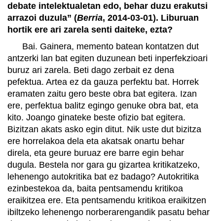
debate intelektualetan edo, behar duzu erakutsi
arrazoi duzula” (
Berria
, 2014-03-01). Liburuan
hortik ere ari zarela senti daiteke, ezta?
Bai. Gainera, memento batean kontatzen dut
antzerki lan bat egiten duzunean beti inperfekzioari
buruz ari zarela. Beti dago zerbait ez dena
pefektua. Artea ez da gauza perfektu bat. Horrek
eramaten zaitu gero beste obra bat egitera. Izan
ere, perfektua balitz egingo genuke obra bat, eta
kito. Joango ginateke beste ofizio bat egitera.
Bizitzan akats asko egin ditut. Nik uste dut bizitza
ere horrelakoa dela eta akatsak onartu behar
direla, eta geure buruaz ere barre egin behar
dugula. Bestela nor gara gu gizartea kritikatzeko,
lehenengo autokritika bat ez badago? Autokritika
ezinbestekoa da, baita pentsamendu kritikoa
eraikitzea ere. Eta pentsamendu kritikoa eraikitzen
ibiltzeko lehenengo norberarengandik pasatu behar