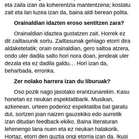
eta zaila izan da koherentzia mantentzena; kostatu
zait eta lan luzea izan da, baina aldi berean polita.
Orainaldian idazten eroso sentitzen zara?
Orainaldian idaztea gustatzen zait. Horrek ez
dit zailtasunik sortu. Zailtasunak gehiago etorri dira
aldaketetatik; orain orainaldian, gero saltoa atzera,
ondo uler dadila salto hori nora doan, jendeak uler
dezala eta ez dadila galdu… Hori izan da,
beharbada, erronka.
Zer nolako harrera izan du liburuak?
Oso pozik nago jasotako erantzunarekin. Kasu
honetan ez neukan espektatibarik. Musikan,
azkenean, urteen poderioz espektatiba bat garatu
dut, sortzen joan naizen gauzekiko edo aurretik
izan ditudan feedback-ekiko. Baina literaturan
lehenengo lana nuen eta ez neukan halakorik.
Hortaz, etorri den guztia ongi etorria izan da. Ikusi