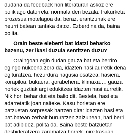
dudana da feedback hori literaturan askoz ere
polikiago datorrela, normala den bezala. Irakurketa
prozesua motelagoa da, beraz, erantzunak ere
neurri batean tantaka datoz. Ezberdina da, baina
polita.
Orain beste eleberri bat idatzi beharko
bazenu, zer ikasi duzula sentitzen duzu?
Oraingoan egin dudan gauza bat eta berriro
egingo nukeena zera da, idazten hasi aurretik dena
egituratzea, hezurdura nagusia osatzea: hasiera,
korapiloa, bukaera, gorabehera, klimaxa…, gauza
horiek guztiak argi edukitzea idazten hasi aurretik.
Nik hori behar dut eta balio dit. Bestela, hasi eta
adarretatik joan naiteke. Kasu horietan ere
batzuetan sorpresak hartzen dira: idazten hasi eta
bat-batean zerbait bururatzen zaizunean, hari berri
bat adibidez, polita da. Baina beste batzuetan
desbideratzera zaramatza horrek, nire kasuan