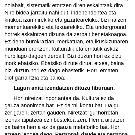
nolabait, sistematik etortzen diren eskaintzak dira.
Nire bidea jarraitu nahi dut, independentea eta
kritikoa izan nirekiko eta gizartearekiko, bizi naizen
momentuarekiko eta lekuarekiko. Eta underground
horrek eskaintzen dizuna da zerbait benetakoagoa.
Ez dena burokrazian, merkatuan, eta ikuskizunaren
munduan erortzen. Kulturatik eta erritutik askoz
hurbilago dagoen zerbait. Bizi duzun hori ez dizu
inork ebatsiko. Ebatsiko dizute dirua, etxea, baina
bizi duzun hori ez dago ebasterik. Horri ematen
diot garrantzia eta balioa.
Lagun anitz izendatzen dituzu liburuan.
Hori niretzat inportantea da. Kultura ez da
gauza anonimoa bat. Ez da ‘ni’ kontu bat. Da gu
zer garen, zertan gauden. Niretzat ‘gu’ horretan
izenak aipatzea ezinbestekoa zen. Herria aipatzen
da baina herria ez da gauza metaforiko bat. Hor
atzean jendea dago. Pertsonak daude eta pertsona