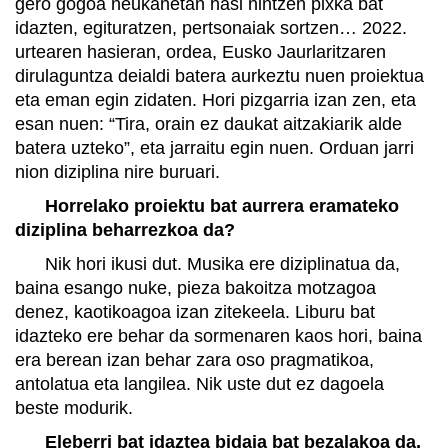
gero gogoa neukanetan hasi nintzen pixka bat
idazten, egituratzen, pertsonaiak sortzen… 2022.
urtearen hasieran, ordea, Eusko Jaurlaritzaren
dirulaguntza deialdi batera aurkeztu nuen proiektua
eta eman egin zidaten. Hori pizgarria izan zen, eta
esan nuen: “Tira, orain ez daukat aitzakiarik alde
batera uzteko”, eta jarraitu egin nuen. Orduan jarri
nion diziplina nire buruari.
Horrelako proiektu bat aurrera eramateko
diziplina beharrezkoa da?
Nik hori ikusi dut. Musika ere diziplinatua da,
baina esango nuke, pieza bakoitza motzagoa
denez, kaotikoagoa izan zitekeela. Liburu bat
idazteko ere behar da sormenaren kaos hori, baina
era berean izan behar zara oso pragmatikoa,
antolatua eta langilea. Nik uste dut ez dagoela
beste modurik.
Eleberri bat idaztea bidaia bat bezalakoa da,