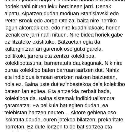
horiek nahi nituen leku berdinean jarri. Denak
aipatu. Aipatzen dudan moduan Stanislavski edo
Peter Brook edo Jorge Oteiza, baita nire herriko
lagun aktoreak ere, edo nire kuadrillakoak, horien
izenak ere jarri nahi nituen. Nire bidea horiek gabe
ez litzateke existituko. Batzuetan egia da
kulturgintzan ari garenok oso gutxi garela,
politikoki, jarrera eta zentzu kolektiboa,
kolektibotasuna, barneratuta daukagunak. Nik nire
burua kolektibo baten barruan sartzen dut. Nahiz
eta indibidualismoan erortzen naizen batzuetan,
nola ez. Baina uste dut ezinbestekoa dela kolektibo
batean lan egitea. Eta antzerkia zerbait bada,
kolektiboa da. Baina sistemak indibidualismora
garamatza. Ea pelikula bat egiten dudan, ea
telebistan hartzen nauten… Aktore gehiena oso
isolatuta daude, euren jatekoa bilatzen, prekaritate
horretan. Ez dute lortzen talde bat sortzea eta