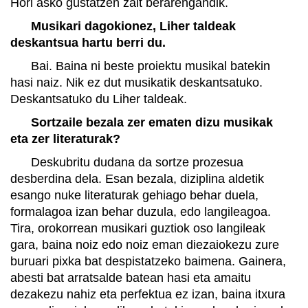
Hori asko gustatzen zait berarengandik.
Musikari dagokionez, Liher taldeak
deskantsua hartu berri du.
Bai. Baina ni beste proiektu musikal batekin
hasi naiz. Nik ez dut musikatik deskantsatuko.
Deskantsatuko du Liher taldeak.
Sortzaile bezala zer ematen dizu musikak
eta zer literaturak?
Deskubritu dudana da sortze prozesua
desberdina dela. Esan bezala, diziplina aldetik
esango nuke literaturak gehiago behar duela,
formalagoa izan behar duzula, edo langileagoa.
Tira, orokorrean musikari guztiok oso langileak
gara, baina noiz edo noiz eman diezaiokezu zure
buruari pixka bat despistatzeko baimena. Gainera,
abesti bat arratsalde batean hasi eta amaitu
dezakezu nahiz eta perfektua ez izan, baina itxura