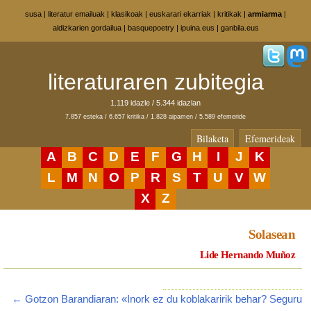
susa
|
literatur emailuak
|
klasikoak
|
euskarari ekarriak
|
kritikak
|
armiarma
|
aldizkarien gordailua
|
basquepoetry
|
ipuina.eus
|
ganbila.eus
literaturaren zubitegia
1.119 idazle / 5.344 idazlan
7.857 esteka / 6.657 kritika / 1.828 aipamen / 5.589 efemeride
Bilaketa
Efemerideak
A
B
C
D
E
F
G
H
I
J
K
L
M
N
O
P
R
S
T
U
V
W
X
Z
Solasean
Lide Hernando Muñoz
← Gotzon Barandiaran: «Inork ez du koblakaririk behar? Seguru