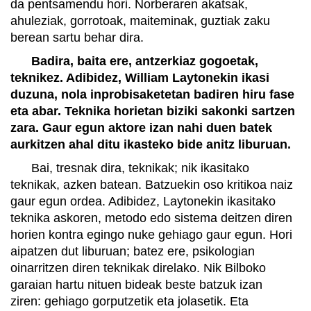
da pentsamendu hori. Norberaren akatsak,
ahuleziak, gorrotoak, maiteminak, guztiak zaku
berean sartu behar dira.
Badira, baita ere, antzerkiaz gogoetak,
teknikez. Adibidez, William Laytonekin ikasi
duzuna, nola inprobisaketetan badiren hiru fase
eta abar. Teknika horietan biziki sakonki sartzen
zara. Gaur egun aktore izan nahi duen batek
aurkitzen ahal ditu ikasteko bide anitz liburuan.
Bai, tresnak dira, teknikak; nik ikasitako
teknikak, azken batean. Batzuekin oso kritikoa naiz
gaur egun ordea. Adibidez, Laytonekin ikasitako
teknika askoren, metodo edo sistema deitzen diren
horien kontra egingo nuke gehiago gaur egun. Hori
aipatzen dut liburuan; batez ere, psikologian
oinarritzen diren teknikak direlako. Nik Bilboko
garaian hartu nituen bideak beste batzuk izan
ziren: gehiago gorputzetik eta jolasetik. Eta