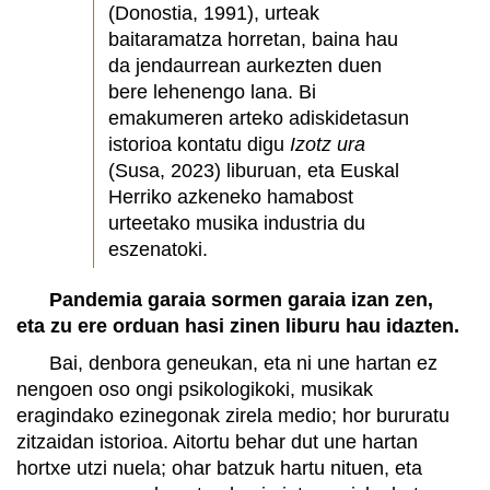
(Donostia, 1991), urteak
baitaramatza horretan, baina hau
da jendaurrean aurkezten duen
bere lehenengo lana. Bi
emakumeren arteko adiskidetasun
istorioa kontatu digu
Izotz ura
(Susa, 2023) liburuan, eta Euskal
Herriko azkeneko hamabost
urteetako musika industria du
eszenatoki.
Pandemia garaia sormen garaia izan zen,
eta zu ere orduan hasi zinen liburu hau idazten.
Bai, denbora geneukan, eta ni une hartan ez
nengoen oso ongi psikologikoki, musikak
eragindako ezinegonak zirela medio; hor bururatu
zitzaidan istorioa. Aitortu behar dut une hartan
hortxe utzi nuela; ohar batzuk hartu nituen, eta