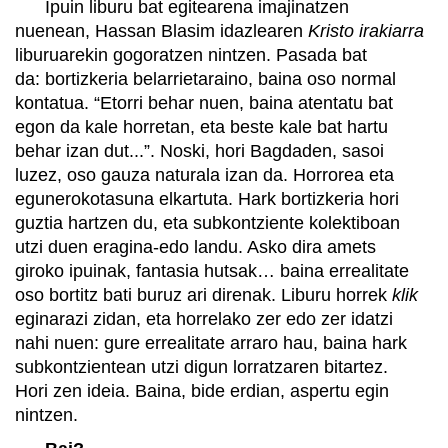
Ipuin liburu bat egitearena imajinatzen
nuenean, Hassan Blasim idazlearen
Kristo irakiarra
liburuarekin gogoratzen nintzen. Pasada bat
da: bortizkeria belarrietaraino, baina oso normal
kontatua. “Etorri behar nuen, baina atentatu bat
egon da kale horretan, eta beste kale bat hartu
behar izan dut...”. Noski, hori Bagdaden, sasoi
luzez, oso gauza naturala izan da. Horrorea eta
egunerokotasuna elkartuta. Hark bortizkeria hori
guztia hartzen du, eta subkontziente kolektiboan
utzi duen eragina-edo landu. Asko dira amets
giroko ipuinak, fantasia hutsak… baina errealitate
oso bortitz bati buruz ari direnak. Liburu horrek
klik
eginarazi zidan, eta horrelako zer edo zer idatzi
nahi nuen: gure errealitate arraro hau, baina hark
subkontzientean utzi digun lorratzaren bitartez.
Hori zen ideia. Baina, bide erdian, aspertu egin
nintzen.