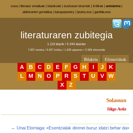
susa
|
literatur emailuak
|
klasikoak
|
euskarari ekarriak
|
kritikak
|
armiarma
|
aldizkarien gordailua
|
basquepoetry
|
ipuina.eus
|
ganbila.eus
literaturaren zubitegia
1.119 idazle / 5.344 idazlan
7.857 esteka / 6.657 kritika / 1.828 aipamen / 5.589 efemeride
Bilaketa
Efemerideak
A
B
C
D
E
F
G
H
I
J
K
L
M
N
O
P
R
S
T
U
V
W
X
Z
Solasean
Iñigo Astiz
← Unai Elorriaga: «Esentzialak direnei buruz idatzi behar da»