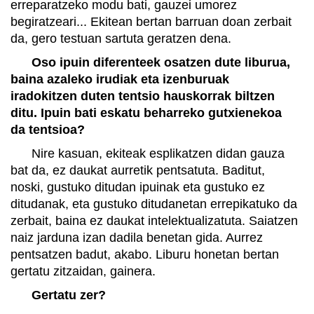
erreparatzeko modu bati, gauzei umorez
begiratzeari... Ekitean bertan barruan doan zerbait
da, gero testuan sartuta geratzen dena.
Oso ipuin diferenteek osatzen dute liburua,
baina azaleko irudiak eta izenburuak
iradokitzen duten tentsio hauskorrak biltzen
ditu. Ipuin bati eskatu beharreko gutxienekoa
da tentsioa?
Nire kasuan, ekiteak esplikatzen didan gauza
bat da, ez daukat aurretik pentsatuta. Baditut,
noski, gustuko ditudan ipuinak eta gustuko ez
ditudanak, eta gustuko ditudanetan errepikatuko da
zerbait, baina ez daukat intelektualizatuta. Saiatzen
naiz jarduna izan dadila benetan gida. Aurrez
pentsatzen badut, akabo. Liburu honetan bertan
gertatu zitzaidan, gainera.
Gertatu zer?