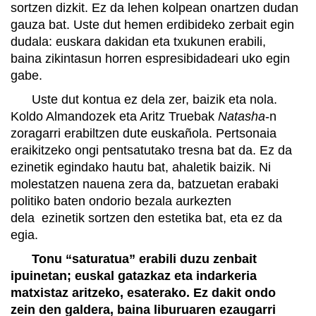
sortzen dizkit. Ez da lehen kolpean onartzen dudan
gauza bat. Uste dut hemen erdibideko zerbait egin
dudala: euskara dakidan eta txukunen erabili,
baina zikintasun horren espresibidadeari uko egin
gabe.
Uste dut kontua ez dela zer, baizik eta nola.
Koldo Almandozek eta Aritz Truebak
Natasha
-n
zoragarri erabiltzen dute euskañola. Pertsonaia
eraikitzeko ongi pentsatutako tresna bat da. Ez da
ezinetik egindako hautu bat, ahaletik baizik. Ni
molestatzen nauena zera da, batzuetan erabaki
politiko baten ondorio bezala aurkezten
dela ezinetik sortzen den estetika bat, eta ez da
egia.
Tonu “saturatua” erabili duzu zenbait
ipuinetan; euskal gatazkaz eta indarkeria
matxistaz aritzeko, esaterako. Ez dakit ondo
zein den galdera, baina liburuaren ezaugarri