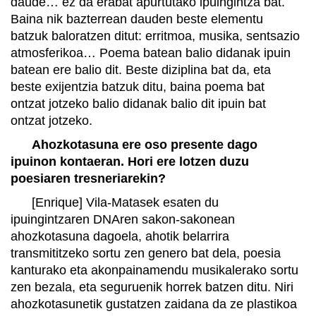
daude… ez da erabat apurtutako ipuingintza bat.
Baina nik bazterrean dauden beste elementu
batzuk baloratzen ditut: erritmoa, musika, sentsazio
atmosferikoa… Poema batean balio didanak ipuin
batean ere balio dit. Beste diziplina bat da, eta
beste exijentzia batzuk ditu, baina poema bat
ontzat jotzeko balio didanak balio dit ipuin bat
ontzat jotzeko.
Ahozkotasuna ere oso presente dago
ipuinon kontaeran. Hori ere lotzen duzu
poesiaren tresneriarekin?
[Enrique] Vila-Matasek esaten du
ipuingintzaren DNAren sakon-sakonean
ahozkotasuna dagoela, ahotik belarrira
transmititzeko sortu zen genero bat dela, poesia
kanturako eta akonpainamendu musikalerako sortu
zen bezala, eta seguruenik horrek batzen ditu. Niri
ahozkotasunetik gustatzen zaidana da ze plastikoa