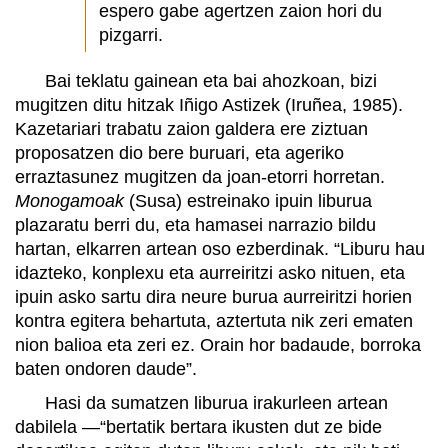
espero gabe agertzen zaion hori du
pizgarri.
Bai teklatu gainean eta bai ahozkoan, bizi
mugitzen ditu hitzak Iñigo Astizek (Iruñea, 1985).
Kazetariari trabatu zaion galdera ere ziztuan
proposatzen dio bere buruari, eta ageriko
erraztasunez mugitzen da joan-etorri horretan.
Monogamoak
(Susa) estreinako ipuin liburua
plazaratu berri du, eta hamasei narrazio bildu
hartan, elkarren artean oso ezberdinak. “Liburu hau
idazteko, konplexu eta aurreiritzi asko nituen, eta
ipuin asko sartu dira neure burua aurreiritzi horien
kontra egitera behartuta, aztertuta nik zeri ematen
nion balioa eta zeri ez. Orain hor badaude, borroka
baten ondoren daude”.
Hasi da sumatzen liburua irakurleen artean
dabilela —“bertatik bertara ikusten dut ze bide