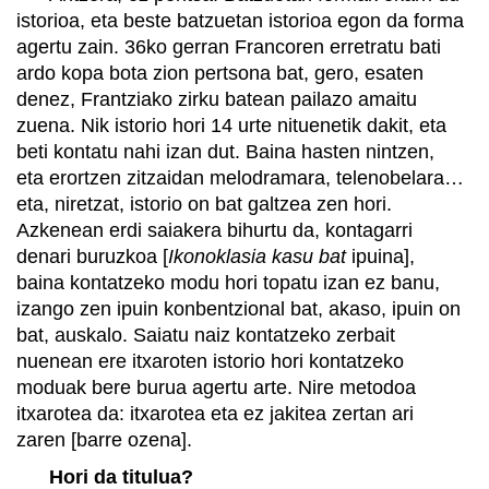
istorioa, eta beste batzuetan istorioa egon da forma
agertu zain. 36ko gerran Francoren erretratu bati
ardo kopa bota zion pertsona bat, gero, esaten
denez, Frantziako zirku batean pailazo amaitu
zuena. Nik istorio hori 14 urte nituenetik dakit, eta
beti kontatu nahi izan dut. Baina hasten nintzen,
eta erortzen zitzaidan melodramara, telenobelara…
eta, niretzat, istorio on bat galtzea zen hori.
Azkenean erdi saiakera bihurtu da, kontagarri
denari buruzkoa [
Ikonoklasia kasu bat
ipuina],
baina kontatzeko modu hori topatu izan ez banu,
izango zen ipuin konbentzional bat, akaso, ipuin on
bat, auskalo. Saiatu naiz kontatzeko zerbait
nuenean ere itxaroten istorio hori kontatzeko
moduak bere burua agertu arte. Nire metodoa
itxarotea da: itxarotea eta ez jakitea zertan ari
zaren [barre ozena].
Hori da titulua?