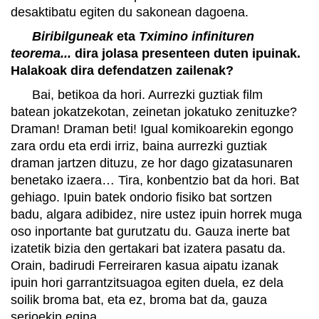
desaktibatu egiten du sakonean dagoena.
Biribilguneak
eta
Tximino infinituren
teorema...
dira jolasa presenteen duten ipuinak.
Halakoak dira defendatzen zailenak?
Bai, betikoa da hori. Aurrezki guztiak film
batean jokatzekotan, zeinetan jokatuko zenituzke?
Draman! Draman beti! Igual komikoarekin egongo
zara ordu eta erdi irriz, baina aurrezki guztiak
draman jartzen dituzu, ze hor dago gizatasunaren
benetako izaera… Tira, konbentzio bat da hori. Bat
gehiago. Ipuin batek ondorio fisiko bat sortzen
badu, algara adibidez, nire ustez ipuin horrek muga
oso inportante bat gurutzatu du. Gauza inerte bat
izatetik bizia den gertakari bat izatera pasatu da.
Orain, badirudi Ferreiraren kasua aipatu izanak
ipuin hori garrantzitsuagoa egiten duela, ez dela
soilik broma bat, eta ez, broma bat da, gauza
serioekin egina.