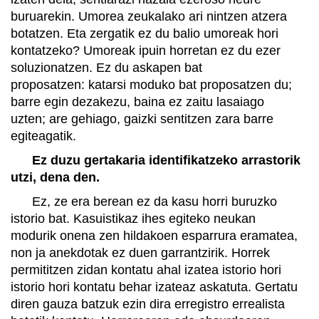
buruarekin. Umorea zeukalako ari nintzen atzera
botatzen. Eta zergatik ez du balio umoreak hori
kontatzeko? Umoreak ipuin horretan ez du ezer
soluzionatzen. Ez du askapen bat
proposatzen: katarsi moduko bat proposatzen du;
barre egin dezakezu, baina ez zaitu lasaiago
uzten; are gehiago, gaizki sentitzen zara barre
egiteagatik.
Ez duzu gertakaria identifikatzeko arrastorik
utzi, dena den.
Ez, ze era berean ez da kasu horri buruzko
istorio bat. Kasuistikaz ihes egiteko neukan
modurik onena zen hildakoen esparrura eramatea,
non ja anekdotak ez duen garrantzirik. Horrek
permititzen zidan kontatu ahal izatea istorio hori
istorio hori kontatu behar izateaz askatuta. Gertatu
diren gauza batzuk ezin dira erregistro errealista