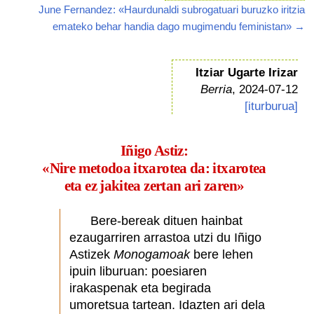
June Fernandez: «Haurdunaldi subrogatuari buruzko iritzia
emateko behar handia dago mugimendu feministan» →
Itziar Ugarte Irizar
Berria
, 2024-07-12
[iturburua]
Iñigo Astiz:
«Nire metodoa itxarotea da: itxarotea
eta ez jakitea zertan ari zaren»
Bere-bereak dituen hainbat
ezaugarriren arrastoa utzi du Iñigo
Astizek
Monogamoak
bere lehen
ipuin liburuan: poesiaren
irakaspenak eta begirada
umoretsua tartean. Idazten ari dela