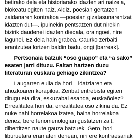
betirako dela eta historiarako idazten ari naizela,
blokeatu egiten naiz. Aldiz, poesian gertatzen
zaidanaren kontrakoa —poesian gizatasunarentzat
idazten dut—, ipuinekin pentsatzen dut nirekin
bizirik daudenei idazten diedala, oraingoei, nire
lagunei. Ez dela hain grabea. Gaurko zerbaiti
erantzutea lortzen baldin badu, ongi [barreak].
Pertsonaia batzuk “oso guapo” eta “a sako”
esaten jarri dituzu. Faltan hartzen duzu
literaturan euskara gehiago zikintzea?
Laugarren eulia da hori... idatziaren eta
ahozkoaren korapiloa. Zenbat entrebista egiten
ditugu eta dira, eskuzabal esanda, euskañolez?
Errealitatea hori da, errealitatea oso zikina da. Ez
nuke nahi horrelakoa izatea, baina horrelakoa
denez, bere fenomenologian gustatzen zait,
dibertitzen naute gauza batzuek. Gero, hori
liburuetara eramaten denean, niri ere kontraesanak