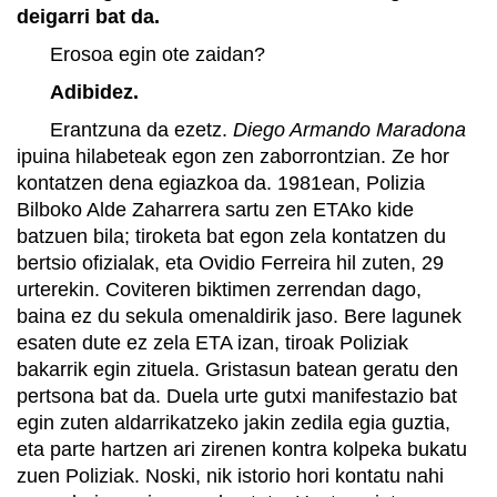
deigarri bat da.
Erosoa egin ote zaidan?
Adibidez.
Erantzuna da ezetz.
Diego Armando Maradona
ipuina hilabeteak egon zen zaborrontzian. Ze hor
kontatzen dena egiazkoa da. 1981ean, Polizia
Bilboko Alde Zaharrera sartu zen ETAko kide
batzuen bila; tiroketa bat egon zela kontatzen du
bertsio ofizialak, eta Ovidio Ferreira hil zuten, 29
urterekin. Coviteren biktimen zerrendan dago,
baina ez du sekula omenaldirik jaso. Bere lagunek
esaten dute ez zela ETA izan, tiroak Poliziak
bakarrik egin zituela. Gristasun batean geratu den
pertsona bat da. Duela urte gutxi manifestazio bat
egin zuten aldarrikatzeko jakin zedila egia guztia,
eta parte hartzen ari zirenen kontra kolpeka bukatu
zuen Poliziak. Noski, nik istorio hori kontatu nahi