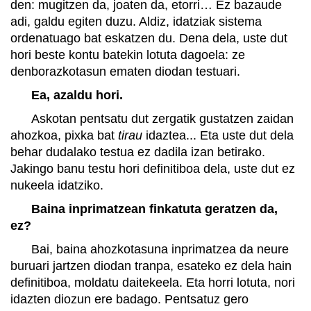
den: mugitzen da, joaten da, etorri… Ez bazaude
adi, galdu egiten duzu. Aldiz, idatziak sistema
ordenatuago bat eskatzen du. Dena dela, uste dut
hori beste kontu batekin lotuta dagoela: ze
denborazkotasun ematen diodan testuari.
Ea, azaldu hori.
Askotan pentsatu dut zergatik gustatzen zaidan
ahozkoa, pixka bat
tirau
idaztea... Eta uste dut dela
behar dudalako testua ez dadila izan betirako.
Jakingo banu testu hori definitiboa dela, uste dut ez
nukeela idatziko.
Baina inprimatzean finkatuta geratzen da,
ez?
Bai, baina ahozkotasuna inprimatzea da neure
buruari jartzen diodan tranpa, esateko ez dela hain
definitiboa, moldatu daitekeela. Eta horri lotuta, nori
idazten diozun ere badago. Pentsatuz gero