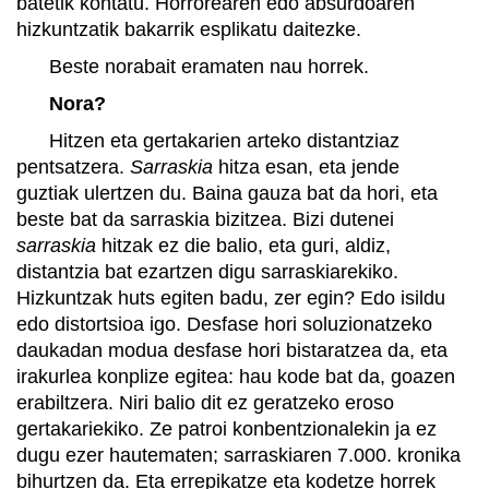
batetik kontatu. Horrorearen edo absurdoaren
hizkuntzatik bakarrik esplikatu daitezke.
Beste norabait eramaten nau horrek.
Nora?
Hitzen eta gertakarien arteko distantziaz
pentsatzera.
Sarraskia
hitza esan, eta jende
guztiak ulertzen du. Baina gauza bat da hori, eta
beste bat da sarraskia bizitzea. Bizi dutenei
sarraskia
hitzak ez die balio, eta guri, aldiz,
distantzia bat ezartzen digu sarraskiarekiko.
Hizkuntzak huts egiten badu, zer egin? Edo isildu
edo distortsioa igo. Desfase hori soluzionatzeko
daukadan modua desfase hori bistaratzea da, eta
irakurlea konplize egitea: hau kode bat da, goazen
erabiltzera. Niri balio dit ez geratzeko eroso
gertakariekiko. Ze patroi konbentzionalekin ja ez
dugu ezer hautematen; sarraskiaren 7.000. kronika
bihurtzen da. Eta errepikatze eta kodetze horrek