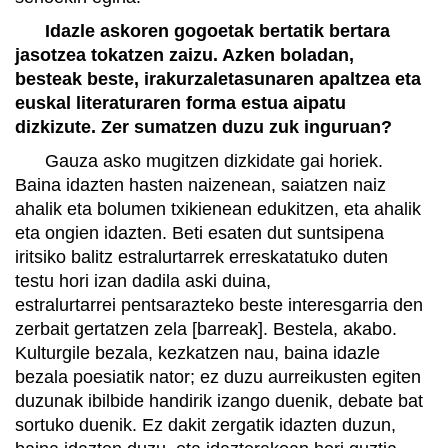
Idazle askoren gogoetak bertatik bertara
jasotzea tokatzen zaizu. Azken boladan,
besteak beste, irakurzaletasunaren apaltzea eta
euskal literaturaren forma estua aipatu
dizkizute. Zer sumatzen duzu zuk inguruan?
Gauza asko mugitzen dizkidate gai horiek.
Baina idazten hasten naizenean, saiatzen naiz
ahalik eta bolumen txikienean edukitzen, eta ahalik
eta ongien idazten. Beti esaten dut suntsipena
iritsiko balitz estralurtarrek erreskatatuko duten
testu hori izan dadila aski duina,
estralurtarrei pentsarazteko beste interesgarria den
zerbait gertatzen zela [barreak]. Bestela, akabo.
Kulturgile bezala, kezkatzen nau, baina idazle
bezala poesiatik nator; ez duzu aurreikusten egiten
duzunak ibilbide handirik izango duenik, debate bat
sortuko duenik. Ez dakit zergatik idazten duzun,