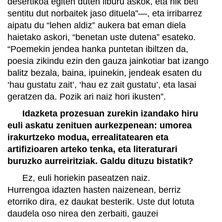
desertikoa egiten duten liburu askok, eta nik beti
sentitu dut norbaitek jaso dituela”—, eta irribarrez
aipatu du “lehen aldiz” aukera bat eman diela
haietako askori, “benetan uste dutena” esateko.
“Poemekin jendea hanka puntetan ibiltzen da,
poesia zikindu ezin den gauza jainkotiar bat izango
balitz bezala, baina, ipuinekin, jendeak esaten du
‘hau gustatu zait’, ‘hau ez zait gustatu’, eta lasai
geratzen da. Pozik ari naiz hori ikusten”.
Idazketa prozesuan zurekin izandako hiru
euli askatu zenituen aurkezpenean: umorea
irakurtzeko modua, errealitatearen eta
artifizioaren arteko tenka, eta literaturari
buruzko aurreiritziak. Galdu dituzu bistatik?
Ez, euli horiekin paseatzen naiz.
Hurrengoa idazten hasten naizenean, berriz
etorriko dira, ez daukat besterik. Uste dut lotuta
daudela oso nirea den zerbaiti, gauzei