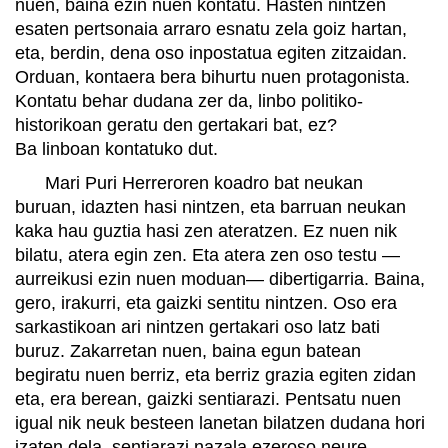
nuen, baina ezin nuen kontatu. Hasten nintzen
esaten pertsonaia arraro esnatu zela goiz hartan,
eta, berdin, dena oso inpostatua egiten zitzaidan.
Orduan, kontaera bera bihurtu nuen protagonista.
Kontatu behar dudana zer da, linbo politiko-
historikoan geratu den gertakari bat, ez?
Ba linboan kontatuko dut.
Mari Puri Herreroren koadro bat neukan
buruan, idazten hasi nintzen, eta barruan neukan
kaka hau guztia hasi zen ateratzen. Ez nuen nik
bilatu, atera egin zen. Eta atera zen oso testu —
aurreikusi ezin nuen moduan— dibertigarria. Baina,
gero, irakurri, eta gaizki sentitu nintzen. Oso era
sarkastikoan ari nintzen gertakari oso latz bati
buruz. Zakarretan nuen, baina egun batean
begiratu nuen berriz, eta berriz grazia egiten zidan
eta, era berean, gaizki sentiarazi. Pentsatu nuen
igual nik neuk besteen lanetan bilatzen dudana hori
izaten dela, sentiarazi nazala ezeroso neure