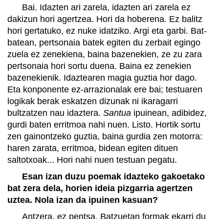
Bai. Idazten ari zarela, idazten ari zarela ez
dakizun hori agertzea. Hori da hoberena. Ez balitz
hori gertatuko, ez nuke idatziko. Argi eta garbi. Bat-
batean, pertsonaia batek egiten du zerbait egingo
zuela ez zenekiena, baina bazenekien, ze zu zara
pertsonaia hori sortu duena. Baina ez zenekien
bazenekienik. Idaztearen magia guztia hor dago.
Eta konponente ez-arrazionalak ere bai; testuaren
logikak berak eskatzen dizunak ni ikaragarri
bultzatzen nau idaztera.
Santua
ipuinean, adibidez,
gurdi baten erritmoa nahi nuen. Listo. Hortik sortu
zen gainontzeko guztia, baina gurdia zen motorra:
haren zarata, erritmoa, bidean egiten dituen
saltotxoak... Hori nahi nuen testuan pegatu.
Esan izan duzu poemak idazteko gakoetako
bat zera dela, horien ideia pizgarria agertzen
uztea. Nola izan da ipuinen kasuan?
Antzera, ez pentsa. Batzuetan formak ekarri du