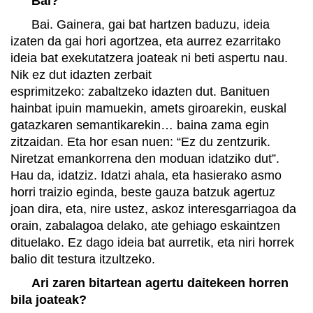
Bai?
Bai. Gainera, gai bat hartzen baduzu, ideia
izaten da gai hori agortzea, eta aurrez ezarritako
ideia bat exekutatzera joateak ni beti aspertu nau.
Nik ez dut idazten zerbait
esprimitzeko: zabaltzeko idazten dut. Banituen
hainbat ipuin mamuekin, amets giroarekin, euskal
gatazkaren semantikarekin… baina zama egin
zitzaidan. Eta hor esan nuen: “Ez du zentzurik.
Niretzat emankorrena den moduan idatziko dut”.
Hau da, idatziz. Idatzi ahala, eta hasierako asmo
horri traizio eginda, beste gauza batzuk agertuz
joan dira, eta, nire ustez, askoz interesgarriagoa da
orain, zabalagoa delako, ate gehiago eskaintzen
dituelako. Ez dago ideia bat aurretik, eta niri horrek
balio dit testura itzultzeko.
Ari zaren bitartean agertu daitekeen horren
bila joateak?