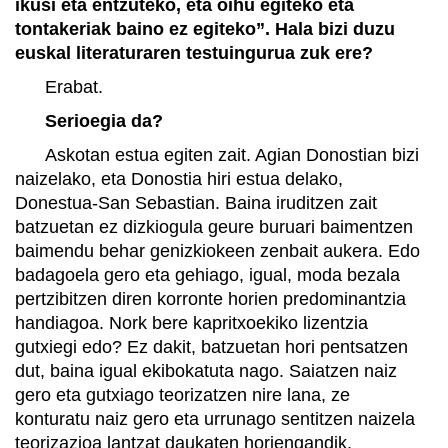
ikusi eta entzuteko, eta oihu egiteko eta
tontakeriak baino ez egiteko”. Hala bizi duzu
euskal literaturaren testuingurua zuk ere?
Erabat.
Serioegia da?
Askotan estua egiten zait. Agian Donostian bizi
naizelako, eta Donostia hiri estua delako,
Donestua-San Sebastian. Baina iruditzen zait
batzuetan ez dizkiogula geure buruari baimentzen
baimendu behar genizkiokeen zenbait aukera. Edo
badagoela gero eta gehiago, igual, moda bezala
pertzibitzen diren korronte horien predominantzia
handiagoa. Nork bere kapritxoekiko lizentzia
gutxiegi edo? Ez dakit, batzuetan hori pentsatzen
dut, baina igual ekibokatuta nago. Saiatzen naiz
gero eta gutxiago teorizatzen nire lana, ze
konturatu naiz gero eta urrunago sentitzen naizela
teorizazioa lantzat daukaten horiengandik.