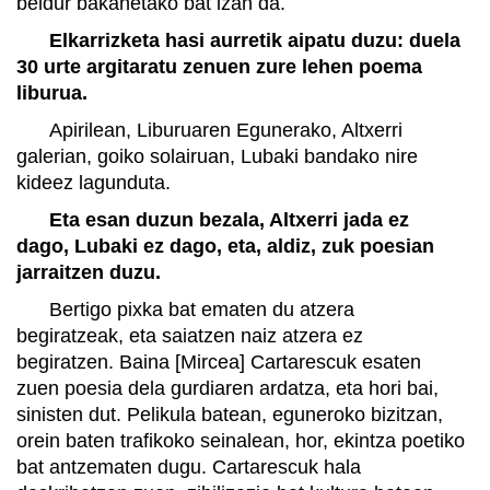
beldur bakanetako bat izan da.
Elkarrizketa hasi aurretik aipatu duzu: duela
30 urte argitaratu zenuen zure lehen poema
liburua.
Apirilean, Liburuaren Egunerako, Altxerri
galerian, goiko solairuan, Lubaki bandako nire
kideez lagunduta.
Eta esan duzun bezala, Altxerri jada ez
dago, Lubaki ez dago, eta, aldiz, zuk poesian
jarraitzen duzu.
Bertigo pixka bat ematen du atzera
begiratzeak, eta saiatzen naiz atzera ez
begiratzen. Baina [Mircea] Cartarescuk esaten
zuen poesia dela gurdiaren ardatza, eta hori bai,
sinisten dut. Pelikula batean, eguneroko bizitzan,
orein baten trafikoko seinalean, hor, ekintza poetiko
bat antzematen dugu. Cartarescuk hala