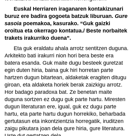
Euskal Herriaren iraganaren kontakizunari
buruz ere badira gogoeta batzuk liburuan.
Gure
sasoia
poemakoa, kasurako. “Guk gaizki
oroitua eta okerrago kontatua./ Beste norbaitek
trakets irakurriko duena”.
Eta guk eraldatu ahala arrotz sentitzen duguna.
Arkitekto bati irakurri nion hori bera beste era
batera esanda. Guk maite dugu besteek guretzat
egin duten hiria, baina guk hiri horretan parte
hartzen dugun bitartean, aldaketak eragiten ditugu
giroan, eta aldaketa horiek berak zaizkigu arrotz.
Hor badago paradoxa bat. Ze benetan maite
duguna sortzen ez dugu guk parte hartu. Miresten
dugun literaturan ere, igual, guk ez dugu parte
hartu, eta parte hartu dugun horrekiko, beharbada
gertutasun eta inkontzientzia horregatik, iruditzen
zaigu pikutara joan dela gure hiria, gure literatura.
Uste dut gertatzen dela.