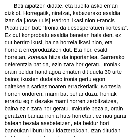
Beti aipatzen didate, eta buelta asko eman
dizkiot. Horregatik, niretzat, kabezerako esaldia
izan da [Jose Luis] Padroni ikasi nion Francis
Picabiaren bat: “Ironia da desesperatuen kortesia”.
Ez dut konprobatu esaldia benetan hala den, ez
dut berriro ikusi, baina horrela ikasi nion, eta
horrela erreproduzitzen dut. Eta hor, esaldi
horretan,
kortesia
hitza da inportantea. Sarrerako
deferentzia bat da, ezin zara hor geratu. Ironiak
orain beldur handiagoa ematen dit duela 30 urte
baino; ikusten dudalako ironia gertu egon
daitekeela sarkasmoaren errazkeriatik. Kortesia
horren ondoren, mami bat behar duzu. Ironiak
erraztu egin dezake mami horren zerbitzatzea,
baina ezin zara hor geratu. Irakurle bezala, orain
geratzen banaiz ironia huts horretan, ez nau garai
batean bezala asebetetzen, eta beldur hori
baneukan liburu hau idazterakoan. Izan ditudan