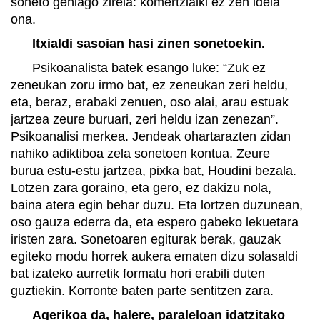
soneto gehiago zirela: komertzialki ez zen ideia
ona.
Itxialdi sasoian hasi zinen sonetoekin.
Psikoanalista batek esango luke: “Zuk ez
zeneukan zoru irmo bat, ez zeneukan zeri heldu,
eta, beraz, erabaki zenuen, oso alai, arau estuak
jartzea zeure buruari, zeri heldu izan zenezan”.
Psikoanalisi merkea. Jendeak ohartarazten zidan
nahiko adiktiboa zela sonetoen kontua. Zeure
burua estu-estu jartzea, pixka bat, Houdini bezala.
Lotzen zara goraino, eta gero, ez dakizu nola,
baina atera egin behar duzu. Eta lortzen duzunean,
oso gauza ederra da, eta espero gabeko lekuetara
iristen zara. Sonetoaren egiturak berak, gauzak
egiteko modu horrek aukera ematen dizu solasaldi
bat izateko aurretik formatu hori erabili duten
guztiekin. Korronte baten parte sentitzen zara.
Agerikoa da, halere, paraleloan idatzitako