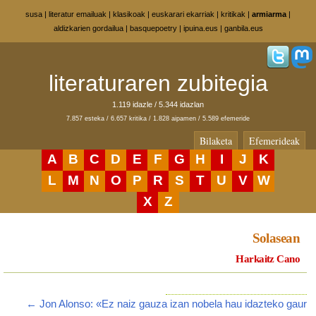
susa
|
literatur emailuak
|
klasikoak
|
euskarari ekarriak
|
kritikak
|
armiarma
|
aldizkarien gordailua
|
basquepoetry
|
ipuina.eus
|
ganbila.eus
literaturaren zubitegia
1.119 idazle / 5.344 idazlan
7.857 esteka / 6.657 kritika / 1.828 aipamen / 5.589 efemeride
Bilaketa
Efemerideak
A
B
C
D
E
F
G
H
I
J
K
L
M
N
O
P
R
S
T
U
V
W
X
Z
Solasean
Harkaitz Cano
← Jon Alonso: «Ez naiz gauza izan nobela hau idazteko gaur