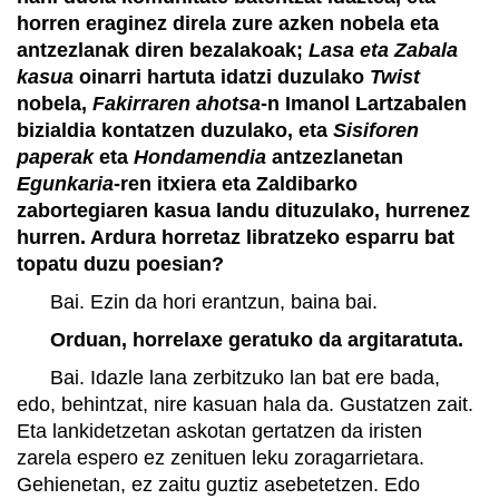
horren eraginez direla zure azken nobela eta
antzezlanak diren bezalakoak;
Lasa eta Zabala
kasua
oinarri hartuta idatzi duzulako
Twist
nobela,
Fakirraren ahotsa
-n Imanol Lartzabalen
bizialdia kontatzen duzulako, eta
Sisiforen
paperak
eta
Hondamendia
antzezlanetan
Egunkaria
-ren itxiera eta Zaldibarko
zabortegiaren kasua landu dituzulako, hurrenez
hurren. Ardura horretaz libratzeko esparru bat
topatu duzu poesian?
Bai. Ezin da hori erantzun, baina bai.
Orduan, horrelaxe geratuko da argitaratuta.
Bai. Idazle lana zerbitzuko lan bat ere bada,
edo, behintzat, nire kasuan hala da. Gustatzen zait.
Eta lankidetzetan askotan gertatzen da iristen
zarela espero ez zenituen leku zoragarrietara.
Gehienetan, ez zaitu guztiz asebetetzen. Edo