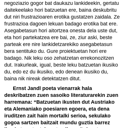
negoziazio gogor bat daukazu lankideekin, gertatu
daitekeelako hori batzuetan ere, baina deskubritu
dut niri frustrazioaren erotika gustatzen zaidala. Ze
frustrazioa dagoen lekuan badago erotika bat ere.
Asegabetasun hori aitortzea onesta dela uste dut,
eta hori partekatzea ere bai, ze, ziur aski, beste
parteak ere nire lankidetzarekiko asegabetasun
bera sentituko du. Gure proiektuetan hori ere
badago. Nik leku oso zehatzetan errekonozitzen
dut. Irakurleak, igual, beste leku batzuetan ikusiko
du, edo ez du ikusiko, edo denean ikusiko du,
baina nik nireak detektatzen ditut.
Ernst Jandl poeta vienarrak hala
deskribatzen zuen sasoiko literaturarekin zuen
harremana: “Batzuetan ikusten dut Austriako
eta Alemaniako poesiaren egoera, eta dena
iruditzen zait hain mortalki serioa, sekulako
gogoa sartzen baitzait mundu guztia barrez