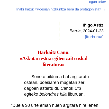
egun arte»
Iñaki Irazu: «Poesian hizkuntza bera da protagonista» →
Iñigo Astiz
Berria
, 2024-01-23
[iturburua]
Harkaitz Cano:
«Askotan estua egiten zait euskal
literatura»
Soneto bilduma bat argitaratu
ostean, poesiaren mugetan zer
dagoen aztertu du Canok
Ulu
egiteko bolondres bila
liburuan.
“Duela 30 urte eman nuen argitara nire lehen