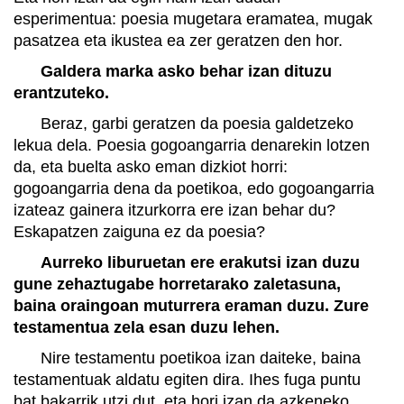
esperimentua: poesia mugetara eramatea, mugak
pasatzea eta ikustea ea zer geratzen den hor.
Galdera marka asko behar izan dituzu
erantzuteko.
Beraz, garbi geratzen da poesia galdetzeko
lekua dela. Poesia gogoangarria denarekin lotzen
da, eta buelta asko eman dizkiot horri:
gogoangarria dena da poetikoa, edo gogoangarria
izateaz gainera itzurkorra ere izan behar du?
Eskapatzen zaiguna ez da poesia?
Aurreko liburuetan ere erakutsi izan duzu
gune zehaztugabe horretarako zaletasuna,
baina oraingoan muturrera eraman duzu. Zure
testamentua zela esan duzu lehen.
Nire testamentu poetikoa izan daiteke, baina
testamentuak aldatu egiten dira. Ihes fuga puntu
bat bakarrik utzi dut, eta hori izan da azkeneko