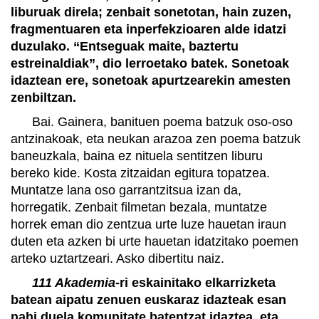
liburuak direla; zenbait sonetotan, hain zuzen,
fragmentuaren eta inperfekzioaren alde idatzi
duzulako. “Entseguak maite, baztertu
estreinaldiak”, dio lerroetako batek. Sonetoak
idaztean ere, sonetoak apurtzearekin amesten
zenbiltzan.
Bai. Gainera, banituen poema batzuk oso-oso
antzinakoak, eta neukan arazoa zen poema batzuk
baneuzkala, baina ez nituela sentitzen liburu
bereko kide. Kosta zitzaidan egitura topatzea.
Muntatze lana oso garrantzitsua izan da,
horregatik. Zenbait filmetan bezala, muntatze
horrek eman dio zentzua urte luze hauetan iraun
duten eta azken bi urte hauetan idatzitako poemen
arteko uztartzeari. Asko dibertitu naiz.
111 Akademia
-ri eskainitako elkarrizketa
batean aipatu zenuen euskaraz idazteak esan
nahi duela komunitate batentzat idaztea, eta