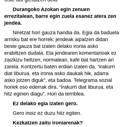
Durangoko Azokan egin zenuen
errezitalean, barre egin zuela esanez atera zen
jendea.
Niretzat hori gauza handia da. Egia da baduela
arrisku bat ere horrek; jendeak aipatzen didan
beste gauza bat izaten delako ironia asko
erabiltzen dudala. Eta jendearen komentarioak ez
zaizkizu heltzen, normalean, kafe bat hartzen ari
zarela. Kontzertu baten erdian izaten da, “irakurri
diat liburua, eta ironia asko daukak hik, adarra
asko jotzen diguk”, eta badoa. Telegrama sozial
horiek oso ederrak dira. “Irakurri diat liburua, eta
hitz eginen diagu”. Hori da terriblea.
Ez delako egia izaten gero.
Gero inoiz ez duzu hitz egiten.
Kezkatzen zaitu ironiarenak?