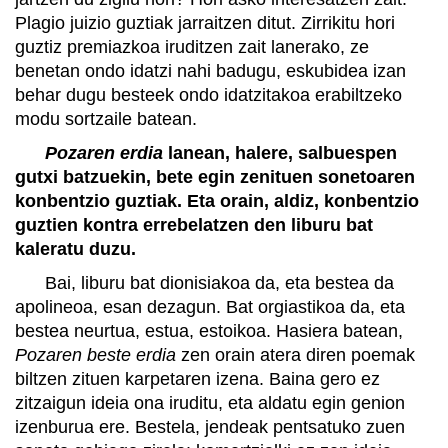
Plagio juizio guztiak jarraitzen ditut. Zirrikitu hori
guztiz premiazkoa iruditzen zait lanerako, ze
benetan ondo idatzi nahi badugu, eskubidea izan
behar dugu besteek ondo idatzitakoa erabiltzeko
modu sortzaile batean.
Pozaren erdia
lanean, halere, salbuespen
gutxi batzuekin, bete egin zenituen sonetoaren
konbentzio guztiak. Eta orain, aldiz, konbentzio
guztien kontra errebelatzen den liburu bat
kaleratu duzu.
Bai, liburu bat dionisiakoa da, eta bestea da
apolineoa, esan dezagun. Bat orgiastikoa da, eta
bestea neurtua, estua, estoikoa. Hasiera batean,
Pozaren beste erdia
zen orain atera diren poemak
biltzen zituen karpetaren izena. Baina gero ez
zitzaigun ideia ona iruditu, eta aldatu egin genion
izenburua ere. Bestela, jendeak pentsatuko zuen