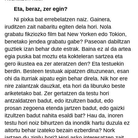
Eta, beraz, zer egin?
Ni pixka bat errebelatzen naiz. Gainera,
iruditzen zait nabaritu egiten dela hori. Nola
grabatu fikziozko film bat New Yorken edo Tokion,
benetako jendea grabatu gabe? Paseoan dabiltzan
guztiek izan behar dute estrak. Baina ez al da artea
egia puska bat moztu eta kokteleran sartzea eta
gero ikustea ea zer ateratzen den? Eta testuekin
berdin. Besteen testuak aipatzen dituzunean, esan
ohi da iturriak aipatu egin behar direla. Nik hor ere
nire zalantzak dauzkat, eta hori da liburuko beste
ariketetako bat. Zer gertatzen da testu hori
antzaldatzen badut, edo itzultzen badut, edo
prosan zegoena etenda jartzen badut, edo gaizki
itzultzen badut nahita esaldi bat? Hau da, inoren
testu hori noiz bihurtzen da inondik hartu duzula ez
aitortu behar izateko bezain ezberdina? Nork
jartzen du zigilu hori? Hori asko interesatzen zait.