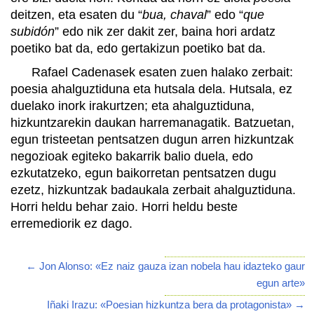
deitzen, eta esaten du “
bua, chaval
” edo “
que
subidón
” edo nik zer dakit zer, baina hori ardatz
poetiko bat da, edo gertakizun poetiko bat da.
Rafael Cadenasek esaten zuen halako zerbait:
poesia ahalguztiduna eta hutsala dela. Hutsala, ez
duelako inork irakurtzen; eta ahalguztiduna,
hizkuntzarekin daukan harremanagatik. Batzuetan,
egun tristeetan pentsatzen dugun arren hizkuntzak
negozioak egiteko bakarrik balio duela, edo
ezkutatzeko, egun baikorretan pentsatzen dugu
ezetz, hizkuntzak badaukala zerbait ahalguztiduna.
Horri heldu behar zaio. Horri heldu beste
erremediorik ez dago.
← Jon Alonso: «Ez naiz gauza izan nobela hau idazteko gaur
egun arte»
Iñaki Irazu: «Poesian hizkuntza bera da protagonista» →