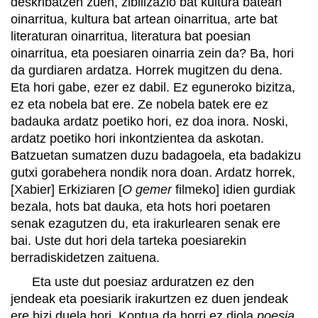
deskribatzen zuen, zibilizazio bat kultura batean
oinarritua, kultura bat artean oinarritua, arte bat
literaturan oinarritua, literatura bat poesian
oinarritua, eta poesiaren oinarria zein da? Ba, hori
da gurdiaren ardatza. Horrek mugitzen du dena.
Eta hori gabe, ezer ez dabil. Ez eguneroko bizitza,
ez eta nobela bat ere. Ze nobela batek ere ez
badauka ardatz poetiko hori, ez doa inora. Noski,
ardatz poetiko hori inkontzientea da askotan.
Batzuetan sumatzen duzu badagoela, eta badakizu
gutxi gorabehera nondik nora doan. Ardatz horrek,
[Xabier] Erkiziaren [
O gemer
filmeko] idien gurdiak
bezala, hots bat dauka, eta hots hori poetaren
senak ezagutzen du, eta irakurlearen senak ere
bai. Uste dut hori dela tarteka poesiarekin
berradiskidetzen zaituena.
Eta uste dut poesiaz arduratzen ez den
jendeak eta poesiarik irakurtzen ez duen jendeak
ere bizi duela hori. Kontua da horri ez diola
poesia