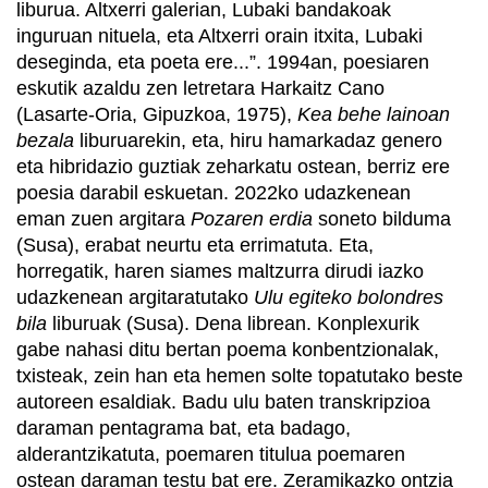
liburua. Altxerri galerian, Lubaki bandakoak
inguruan nituela, eta Altxerri orain itxita, Lubaki
deseginda, eta poeta ere...”. 1994an, poesiaren
eskutik azaldu zen letretara Harkaitz Cano
(Lasarte-Oria, Gipuzkoa, 1975),
Kea behe lainoan
bezala
liburuarekin, eta, hiru hamarkadaz genero
eta hibridazio guztiak zeharkatu ostean, berriz ere
poesia darabil eskuetan. 2022ko udazkenean
eman zuen argitara
Pozaren erdia
soneto bilduma
(Susa), erabat neurtu eta errimatuta. Eta,
horregatik, haren siames maltzurra dirudi iazko
udazkenean argitaratutako
Ulu egiteko bolondres
bila
liburuak (Susa). Dena librean. Konplexurik
gabe nahasi ditu bertan poema konbentzionalak,
txisteak, zein han eta hemen solte topatutako beste
autoreen esaldiak. Badu ulu baten transkripzioa
daraman pentagrama bat, eta badago,
alderantzikatuta, poemaren titulua poemaren
ostean daraman testu bat ere. Zeramikazko ontzia