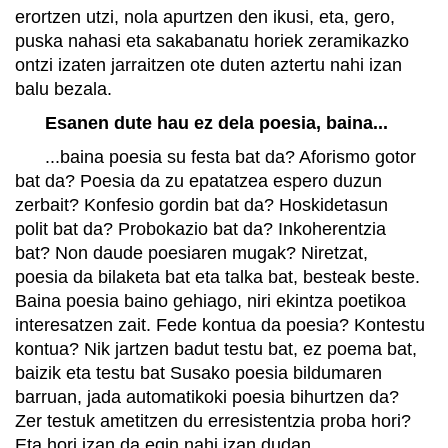
erortzen utzi, nola apurtzen den ikusi, eta, gero,
puska nahasi eta sakabanatu horiek zeramikazko
ontzi izaten jarraitzen ote duten aztertu nahi izan
balu bezala.
Esanen dute hau ez dela poesia, baina...
...baina poesia su festa bat da? Aforismo gotor
bat da? Poesia da zu epatatzea espero duzun
zerbait? Konfesio gordin bat da? Hoskidetasun
polit bat da? Probokazio bat da? Inkoherentzia
bat? Non daude poesiaren mugak? Niretzat,
poesia da bilaketa bat eta talka bat, besteak beste.
Baina poesia baino gehiago, niri ekintza poetikoa
interesatzen zait. Fede kontua da poesia? Kontestu
kontua? Nik jartzen badut testu bat, ez poema bat,
baizik eta testu bat Susako poesia bildumaren
barruan, jada automatikoki poesia bihurtzen da?
Zer testuk ametitzen du erresistentzia proba hori?
Eta hori izan da egin nahi izan dudan