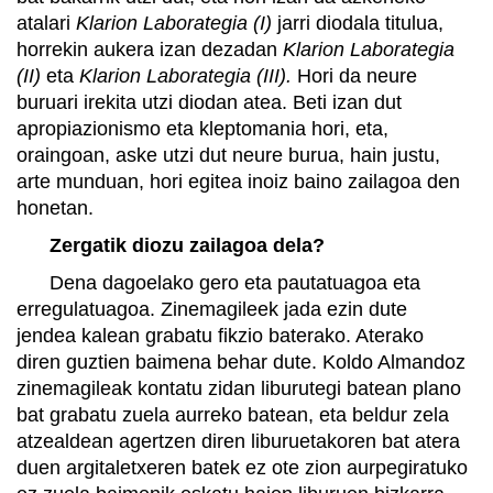
atalari
Klarion Laborategia (I)
jarri diodala titulua,
horrekin aukera izan dezadan
Klarion Laborategia
(II)
eta
Klarion Laborategia (III).
Hori da neure
buruari irekita utzi diodan atea. Beti izan dut
apropiazionismo eta kleptomania hori, eta,
oraingoan, aske utzi dut neure burua, hain justu,
arte munduan, hori egitea inoiz baino zailagoa den
honetan.
Zergatik diozu zailagoa dela?
Dena dagoelako gero eta pautatuagoa eta
erregulatuagoa. Zinemagileek jada ezin dute
jendea kalean grabatu fikzio baterako. Aterako
diren guztien baimena behar dute. Koldo Almandoz
zinemagileak kontatu zidan liburutegi batean plano
bat grabatu zuela aurreko batean, eta beldur zela
atzealdean agertzen diren liburuetakoren bat atera
duen argitaletxeren batek ez ote zion aurpegiratuko