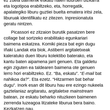
ez zuela baimenik eskatu haien liburuen bizkarra
eta logotipoa erabiltzeko, eta, horregatik,
apalategiko liburu guztiei buelta ematera iritsi zela,
liburuak identifikatu ez zitezen. Inpresionatuta
geratu nintzen.
Picassori ez zitzaion burutik pasatzen bere
collage bat sortzeko erabilitako egunkariari
baimena eskatzea. Komiki pieza bat egin dugu
Iñaki Landak eta biok, Astiberri argitaletxeak
kaleratuko duen liburu kolektibo baterako, eta
kantu baten aipamena jarri genuen. Eta galdetu
egin ziguten ea taldearen baimena ote genuen
lerro hori erabiltzeko. Ez. “Ba, eskatu”. “
E-mail
bat
nahikoa da?”. Eta ezetz. “Hitzarmen bat behar
dugu”. Inork esan dit liburu hau ere ezingo nukeela
gaztelaniaz argitaratu, argitaletxe
mainstream
batean, ze eskatu beharko nituzkeen baimenen
zerrenda luzeagoa litzateke liburua bera baino.
Kezkatzen nau.