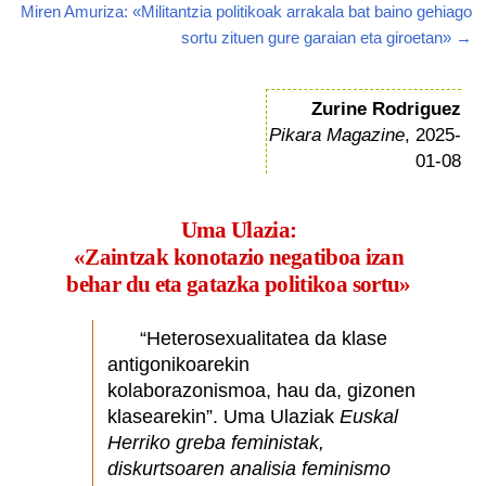
Miren Amuriza: «Militantzia politikoak arrakala bat baino gehiago
sortu zituen gure garaian eta giroetan» →
Zurine Rodriguez
Pikara Magazine
, 2025-
01-08
Uma Ulazia:
«Zaintzak konotazio negatiboa izan
behar du eta gatazka politikoa sortu»
“Heterosexualitatea da klase
antigonikoarekin
kolaborazonismoa, hau da, gizonen
klasearekin”. Uma Ulaziak
Euskal
Herriko greba feministak,
diskurtsoaren analisia feminismo