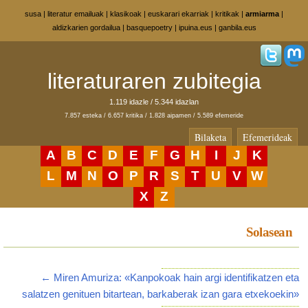
susa
|
literatur emailuak
|
klasikoak
|
euskarari ekarriak
|
kritikak
|
armiarma
|
aldizkarien gordailua
|
basquepoetry
|
ipuina.eus
|
ganbila.eus
literaturaren zubitegia
1.119 idazle / 5.344 idazlan
7.857 esteka / 6.657 kritika / 1.828 aipamen / 5.589 efemeride
Bilaketa
Efemerideak
A
B
C
D
E
F
G
H
I
J
K
L
M
N
O
P
R
S
T
U
V
W
X
Z
Solasean
← Miren Amuriza: «Kanpokoak hain argi identifikatzen eta
salatzen genituen bitartean, barkaberak izan gara etxekoekin»