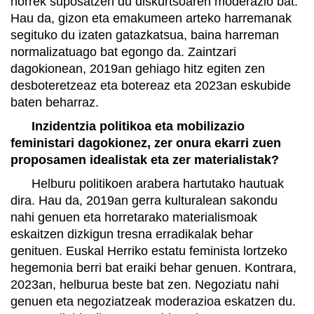
horrek suposatzen du diskurtsoaren moderazio bat.
Hau da, gizon eta emakumeen arteko harremanak
segituko du izaten gatazkatsua, baina harreman
normalizatuago bat egongo da. Zaintzari
dagokionean, 2019an gehiago hitz egiten zen
desboteretzeaz eta botereaz eta 2023an eskubide
baten beharraz.
Inzidentzia politikoa eta mobilizazio
feministari dagokionez, zer onura ekarri zuen
proposamen idealistak eta zer materialistak?
Helburu politikoen arabera hartutako hautuak
dira. Hau da, 2019an gerra kulturalean sakondu
nahi genuen eta horretarako materialismoak
eskaitzen dizkigun tresna erradikalak behar
genituen. Euskal Herriko estatu feminista lortzeko
hegemonia berri bat eraiki behar genuen. Kontrara,
2023an, helburua beste bat zen. Negoziatu nahi
genuen eta negoziatzeak moderazioa eskatzen du.