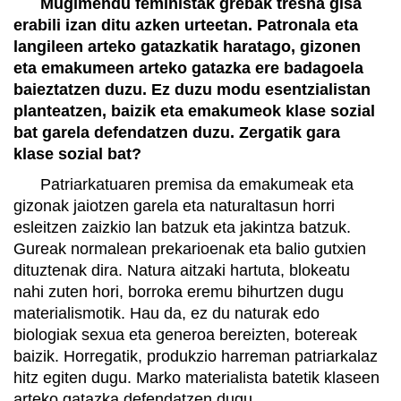
Mugimendu feministak grebak tresna gisa
erabili izan ditu azken urteetan. Patronala eta
langileen arteko gatazkatik haratago, gizonen
eta emakumeen arteko gatazka ere badagoela
baieztatzen duzu. Ez duzu modu esentzialistan
planteatzen, baizik eta emakumeok klase sozial
bat garela defendatzen duzu. Zergatik gara
klase sozial bat?
Patriarkatuaren premisa da emakumeak eta
gizonak jaiotzen garela eta naturaltasun horri
esleitzen zaizkio lan batzuk eta jakintza batzuk.
Gureak normalean prekarioenak eta balio gutxien
dituztenak dira. Natura aitzaki hartuta, blokeatu
nahi zuten hori, borroka eremu bihurtzen dugu
materialismotik. Hau da, ez du naturak edo
biologiak sexua eta generoa bereizten, botereak
baizik. Horregatik, produkzio harreman patriarkalaz
hitz egiten dugu. Marko materialista batetik klaseen
arteko gatazka defendatzen dugu.