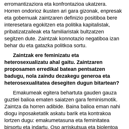
erromantizaziora eta konfrontazioa ukatzera.
Horren ondorioz ikusten ari gara gizonak, enpresak
eta gobernuak zaintzaren definizio positiboa bere
interesetara egokitzen eta politika kapitalistak,
pribatizatzaileak eta familiaristak bultzatzen
segitzen dute. Zaintzak konnotazio negatiboa izan
behar du eta gatazka politkoa sortu.
Zaintzak ere feminizatu eta
heterosexualizatu ahal gaitu. Zaintzaren
proposamen erredikal batean pentsatzen
badugu, nola zaindu dezakegu generoa eta
heterosexualitatea desegiten dugun bitartean?
Emakumeak egitera behartuta gauden gauza
guztiei balioa ematen saiatzen gara feminismotik.
Zaintza da horren adibide. Baina balioa eman nahi
diogu inposaketatik askatu barik eta kontrakoa
lortzen dugu: emakumetasuna eta feminitatea
birsortu eta indartu. Oso arriskutsua eta biolentoa