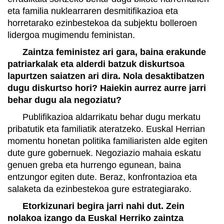
eta familia nuklearraren desmitifikazioa eta
horretarako ezinbestekoa da subjektu bolleroen
lidergoa mugimendu feministan.
Zaintza feministez ari gara, baina erakunde
patriarkalak eta alderdi batzuk diskurtsoa
lapurtzen saiatzen ari dira. Nola desaktibatzen
dugu diskurtso hori? Haiekin aurrez aurre jarri
behar dugu ala negoziatu?
Publifikazioa aldarrikatu behar dugu merkatu
pribatutik eta familiatik ateratzeko. Euskal Herrian
momentu honetan politika familiaristen alde egiten
dute gure gobernuek. Negoziazio mahaia eskatu
genuen greba eta hurrengo egunean, baina
entzungor egiten dute. Beraz, konfrontazioa eta
salaketa da ezinbestekoa gure estrategiarako.
Etorkizunari begira jarri nahi dut. Zein
nolakoa izango da Euskal Herriko zaintza