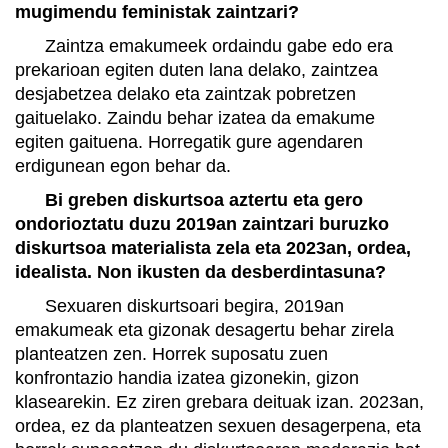
mugimendu feministak zaintzari?
Zaintza emakumeek ordaindu gabe edo era
prekarioan egiten duten lana delako, zaintzea
desjabetzea delako eta zaintzak pobretzen
gaituelako. Zaindu behar izatea da emakume
egiten gaituena. Horregatik gure agendaren
erdigunean egon behar da.
Bi greben diskurtsoa aztertu eta gero
ondorioztatu duzu 2019an zaintzari buruzko
diskurtsoa materialista zela eta 2023an, ordea,
idealista. Non ikusten da desberdintasuna?
Sexuaren diskurtsoari begira, 2019an
emakumeak eta gizonak desagertu behar zirela
planteatzen zen. Horrek suposatu zuen
konfrontazio handia izatea gizonekin, gizon
klasearekin. Ez ziren grebara deituak izan. 2023an,
ordea, ez da planteatzen sexuen desagerpena, eta