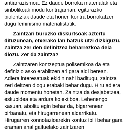
antiarrazismoa. Ez daude borroka materialak eta
sinbolikoak modu kontrajarrian, egiturazko
biolentziak daude eta horien kontra borrokatzen
dugu feminismo materialistatik.
Zaintzari buruzko diskurtsoak aztertu
dituzunean, etxerako lan batzuk utzi dizkiguzu.
Zaintza zer den definitzea beharrezkoa dela
diozu. Zer da zaintza?
Zaintzaren kontzeptua polisemikoa da eta
definizio asko erabiltzen ari gara aldi berean.
Adiera interesatuak ekidin nahi baditugu, zaintza
zeri deitzen diogu erabaki behar dugu. Hiru adiera
daude momentu honetan. Zaintza da desjabetzea,
eskubidea eta ardura kolektiboa. Lehenengo
kasuan, abolitu egin behar da, bigarrenean
birbanatu, eta hirugarrenean aldarrikatu.
Hirugarren konnotazioarekin kontuz ibili behar gara
eraman ahal gaituelako zaintzaren