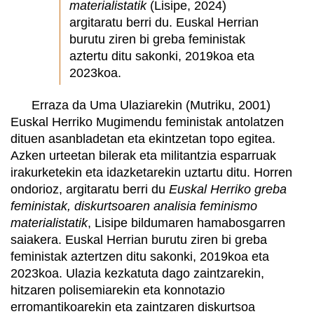
materialistatik
(Lisipe, 2024)
argitaratu berri du. Euskal Herrian
burutu ziren bi greba feministak
aztertu ditu sakonki, 2019koa eta
2023koa.
Erraza da Uma Ulaziarekin (Mutriku, 2001)
Euskal Herriko Mugimendu feministak antolatzen
dituen asanbladetan eta ekintzetan topo egitea.
Azken urteetan bilerak eta militantzia esparruak
irakurketekin eta idazketarekin uztartu ditu. Horren
ondorioz, argitaratu berri du
Euskal Herriko greba
feministak, diskurtsoaren analisia feminismo
materialistatik
, Lisipe bildumaren hamabosgarren
saiakera. Euskal Herrian burutu ziren bi greba
feministak aztertzen ditu sakonki, 2019koa eta
2023koa. Ulazia kezkatuta dago zaintzarekin,
hitzaren polisemiarekin eta konnotazio
erromantikoarekin eta zaintzaren diskurtsoa