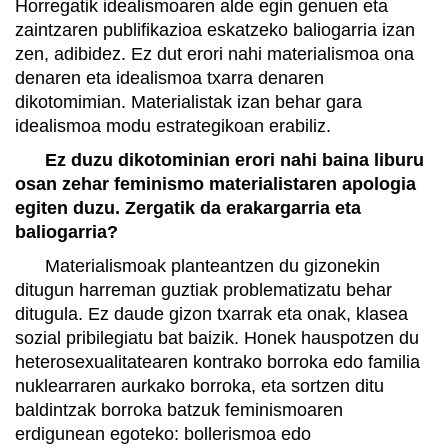
Horregatik idealismoaren alde egin genuen eta
zaintzaren publifikazioa eskatzeko baliogarria izan
zen, adibidez. Ez dut erori nahi materialismoa ona
denaren eta idealismoa txarra denaren
dikotomimian. Materialistak izan behar gara
idealismoa modu estrategikoan erabiliz.
Ez duzu dikotominian erori nahi baina liburu
osan zehar feminismo materialistaren apologia
egiten duzu. Zergatik da erakargarria eta
baliogarria?
Materialismoak planteantzen du gizonekin
ditugun harreman guztiak problematizatu behar
ditugula. Ez daude gizon txarrak eta onak, klasea
sozial pribilegiatu bat baizik. Honek hauspotzen du
heterosexualitatearen kontrako borroka edo familia
nuklearraren aurkako borroka, eta sortzen ditu
baldintzak borroka batzuk feminismoaren
erdigunean egoteko: bollerismoa edo