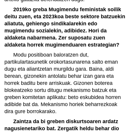
2019ko greba Mugimendu feministak soilik
deitu zuen, eta 2023koa beste sektore batzuekin
aliatuta, gehiengo sindikalarekin edo
mugimendu sozialekin, adibidez. Hori da
aldaketa nabarmena. Zer suposatu zuen
aldaketa horrek mugimenduaren estrategian?
Modu positiboan baloratzen dut,
partikulartasunetik orokortasunarena salto eman
dugu eta aliantzetan murgildu gara. Baina, aldi
berean, gizonekin antolatu behar izan gara eta
horrek baditu bere arriskuak. Gizonen boterea
blokeatzeko sortu ditugu mekanismo batzuk eta
greben komitetan aplikatu: beto eskubidea horren
adibide bat da. Mekanismo horiek beharrezkoak
dira gure borrokarako.
Zaintza da bi greben diskurtsoaren ardatz
nagusienetariko bat. Zergatik heldu behar dio