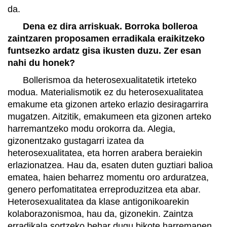
da.
Dena ez dira arriskuak. Borroka bolleroa
zaintzaren proposamen erradikala eraikitzeko
funtsezko ardatz gisa ikusten duzu. Zer esan
nahi du honek?
Bollerismoa da heterosexualitatetik irteteko
modua. Materialismotik ez du heterosexualitatea
emakume eta gizonen arteko erlazio desiragarrira
mugatzen. Aitzitik, emakumeen eta gizonen arteko
harremantzeko modu orokorra da. Alegia,
gizonentzako gustagarri izatea da
heterosexualitatea, eta horren arabera beraiekin
erlazionatzea. Hau da, esaten duten guztiari balioa
ematea, haien beharrez momentu oro arduratzea,
genero perfomatitatea erreproduzitzea eta abar.
Heterosexualitatea da klase antigonikoarekin
kolaborazonismoa, hau da, gizonekin. Zaintza
erradikala sortzeko behar dugu bikote harremanen