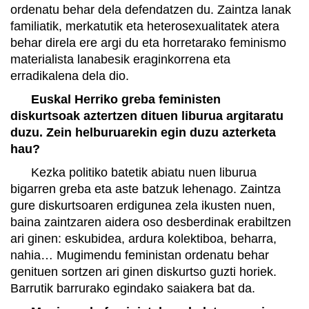
ordenatu behar dela defendatzen du. Zaintza lanak
familiatik, merkatutik eta heterosexualitatek atera
behar direla ere argi du eta horretarako feminismo
materialista lanabesik eraginkorrena eta
erradikalena dela dio.
Euskal Herriko greba feministen
diskurtsoak aztertzen dituen liburua argitaratu
duzu. Zein helburuarekin egin duzu azterketa
hau?
Kezka politiko batetik abiatu nuen liburua
bigarren greba eta aste batzuk lehenago. Zaintza
gure diskurtsoaren erdigunea zela ikusten nuen,
baina zaintzaren aidera oso desberdinak erabiltzen
ari ginen: eskubidea, ardura kolektiboa, beharra,
nahia… Mugimendu feministan ordenatu behar
genituen sortzen ari ginen diskurtso guzti horiek.
Barrutik barrurako egindako saiakera bat da.